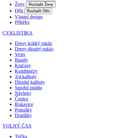
Coo
Ženy
Rozbalit Ženy
Scr
fun
Děti
Rozbalit Děti
spr
Vlastní design
Příběhy
gp_s
.kalas.cz
1 rok 1
Tat
měsíc
pou
spr
CYKLISTIKA
sle
uži
Dresy krátký rukáv
nap
Dresy dlouhý rukáv
we
str
Vesty
obv
Bundy
zac
Kraťasy
uži
sta
Kombinézy
pož
3/4 kalhoty
str
Dlouhé kalhoty
Spodní prádlo
VISITOR_PRIVACY_METADATA
5 měsíců
Ten
YouTube
4 týdny
coo
.youtube.com
Návleky
ukl
Čepice
sou
Rukavice
uži
vol
Ponožky
sou
Doplňky
jeji
s w
VOLNÝ ČAS
Zaz
úda
sou
Trička