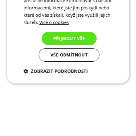
příslušné informace kombinovat s dalšími
informacemi, které jste jim poskytli nebo
které od vás získali, když jste využili jejich
služeb.
Více o cookies
PŘIJMOUT VŠE
VŠE ODMÍTNOUT
ZOBRAZIT PODROBNOSTI
Nezbytně nutné
Analytické
cookies
cookies
Marketingové
Funkční cookies
cookies