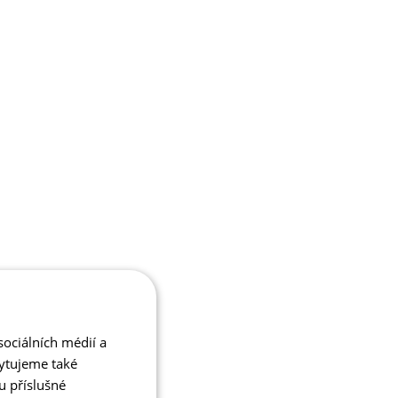
ociálních médií a
kytujeme také
u příslušné