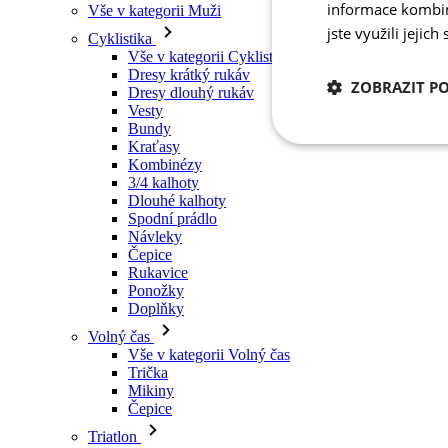
informace kombino
Vše v kategorii Muži
jste využili jejich
Cyklistika
Vše v kategorii Cyklistika
Dresy krátký rukáv
ZOBRAZIT P
Dresy dlouhý rukáv
Vesty
Bundy
Kraťasy
Nezbytně nutn
cookies
Kombinézy
3/4 kalhoty
Dlouhé kalhoty
Spodní prádlo
Návleky
Čepice
Rukavice
Ponožky
Nezbytně nutné c
Doplňky
Volný čas
Nezbytně nutné soubo
Vše v kategorii Volný čas
stránky nelze bez ne
Trička
Mikiny
Název
Čepice
udid
Triatlon