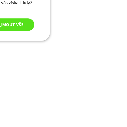
vás získali, když
IJMOUT VŠE
Nezařazené
cookies
ezařazené cookies
 správa účtu. Webové
ikaci zařízení, která
ala používání a