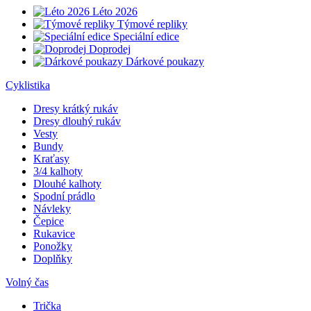
Léto 2026
Týmové repliky
Speciální edice
Doprodej
Dárkové poukazy
Cyklistika
Dresy krátký rukáv
Dresy dlouhý rukáv
Vesty
Bundy
Kraťasy
3/4 kalhoty
Dlouhé kalhoty
Spodní prádlo
Návleky
Čepice
Rukavice
Ponožky
Doplňky
Volný čas
Trička