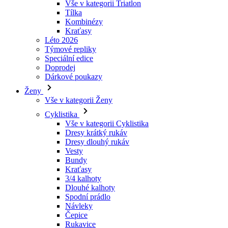
Vše v kategorii Triatlon
Tílka
laravel_session
Kombinézy
Kraťasy
Léto 2026
_ga_LNVEC3WE5Q
Týmové repliky
Speciální edice
__cf_bm
Doprodej
Dárkové poukazy
Ženy
li_gc
Vše v kategorii Ženy
Cyklistika
Vše v kategorii Cyklistika
ipCountry
Dresy krátký rukáv
Dresy dlouhý rukáv
PHPSESSID
Vesty
Bundy
Kraťasy
3/4 kalhoty
Dlouhé kalhoty
Spodní prádlo
CookieScriptConse
Návleky
Čepice
Rukavice