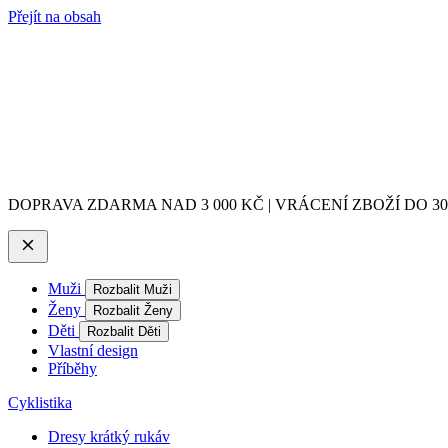
Přejít na obsah
DOPRAVA ZDARMA NAD 3 000 KČ | VRÁCENÍ ZBOŽÍ DO 3
Muži
Rozbalit Muži
Ženy
Rozbalit Ženy
Děti
Rozbalit Děti
Vlastní design
Příběhy
Cyklistika
Dresy krátký rukáv