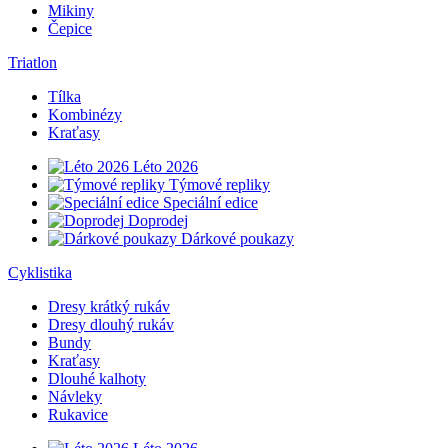
Mikiny
Čepice
Triatlon
Tílka
Kombinézy
Kraťasy
Léto 2026
Týmové repliky
Speciální edice
Doprodej
Dárkové poukazy
Cyklistika
Dresy krátký rukáv
Dresy dlouhý rukáv
Bundy
Kraťasy
Dlouhé kalhoty
Návleky
Rukavice