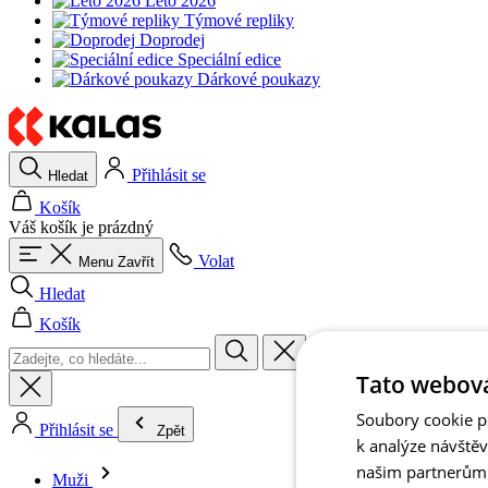
Léto 2026
Týmové repliky
Doprodej
Speciální edice
Dárkové poukazy
Přihlásit se
Hledat
Košík
Váš košík je prázdný
Volat
Menu
Zavřít
Hledat
Košík
Tato webová
Soubory cookie po
Přihlásit se
Zpět
k analýze návště
našim partnerům v
Muži