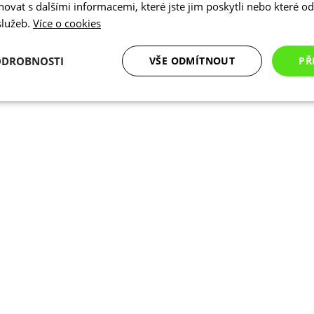
vat s dalšími informacemi, které jste jim poskytli nebo které od 
 služeb.
Více o cookies
ODROBNOSTI
VŠE ODMÍTNOUT
PŘ
é
Analytické
Marketingové
Funkční cookies
cookies
cookies
ookies
Analytické cookies
Marketingové cookies
Funkční cookies
N
ry cookie umožňují základní funkce webových stránek, jako je přihlášení uživatele a
zbytně nutných souborů cookie správně používat.
Poskytovatel
/
Vyprší
Popis
Doména
.kalas.cz
4 týdny 2
Tento cookie se používá k jedinečné identif
dny
mají přístup k webové stránce, aby sledov