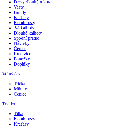
Dresy dlouhý rukáv
Vesty
Bundy
Kraťasy
Kombinézy
3/4 kalhoty
Dlouhé kalhoty
Spodní prádlo
Návleky
Čepice
Rukavice
Ponožky
Doplňky
Volný čas
Trička
Mikiny
Čepice
Triatlon
Tílka
Kombinézy
Kraťasy