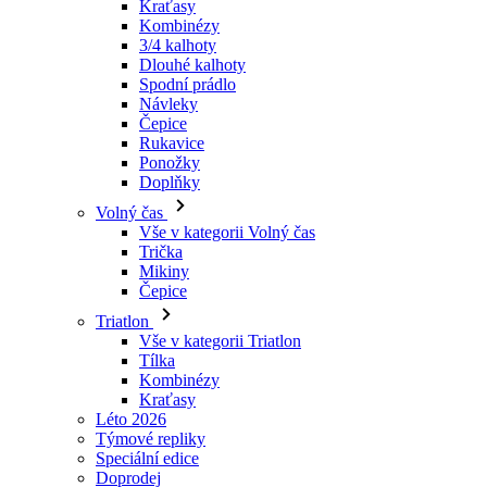
Návleky
Čepice
Rukavice
Ponožky
Doplňky
Volný čas
Vše v kategorii Volný čas
Trička
Mikiny
Čepice
Triatlon
Vše v kategorii Triatlon
Tílka
Kombinézy
Kraťasy
Léto 2026
Týmové repliky
Speciální edice
Doprodej
Dárkové poukazy
Ženy
Vše v kategorii Ženy
Cyklistika