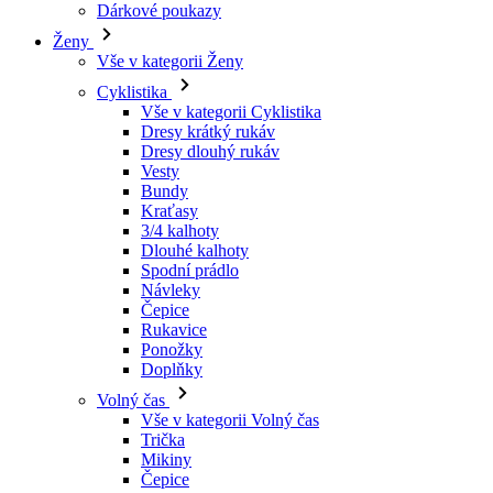
Vše v kategorii Cyklistika
Dresy krátký rukáv
Dresy dlouhý rukáv
Vesty
Bundy
Kraťasy
3/4 kalhoty
Dlouhé kalhoty
Spodní prádlo
Návleky
Čepice
Rukavice
Ponožky
Doplňky
Volný čas
Vše v kategorii Volný čas
Trička
Mikiny
Čepice
Triatlon
Vše v kategorii Triatlon
Tílka
Kombinézy