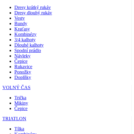
Dresy krátký rukáv
Dresy dlouhý rukáv
Vesty
Bundy
Kraťasy
Kombinézy
3/4 kalhoty
Dlouhé kalhoty
Spodní prádlo
Návleky
Čepice
Rukavice
Ponožky
Doplňky
VOLNÝ ČAS
Trička
Mikiny
Čepice
TRIATLON
Tílka