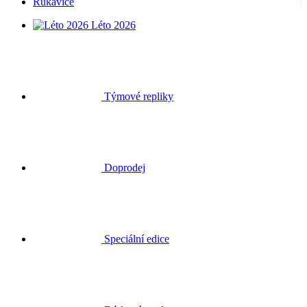
Rukavice
Léto 2026
Týmové repliky
Doprodej
Speciální edice
Dárkové poukazy
Přihlásit se
Hledat
Košík