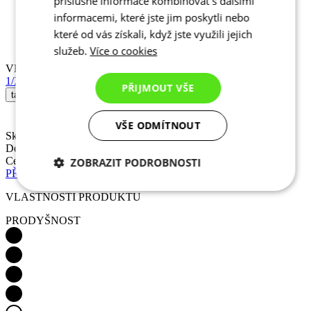
příslušné informace kombinovat s dalšími
VELIKOST
informacemi, které jste jim poskytli nebo
1/XS
2/S
3/M
4/L
5/XL
6/XXL
které od vás získali, když jste využili jejich
tabulka velikostí
služeb.
Více o cookies
Skladem 1 ks
k expedici do 1 dne
PŘIJMOUT VŠE
Doručení zdarma
Cena
3 190 Kč
PŘIDAT DO KOŠÍKU
VŠE ODMÍTNOUT
VLASTNOSTI PRODUKTU
PRODYŠNOST
ZOBRAZIT PODROBNOSTI
Nezbytně nutné
Analytické
cookies
cookies
Marketingové
Funkční cookies
cookies
AERODYNAMIKA