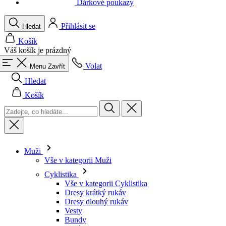
Váš košík je prázdný
Volat
Menu
Zavřít
Hledat
Košík
Muži
Vše v kategorii Muži
Cyklistika
Vše v kategorii Cyklistika
Dresy krátký rukáv
Dresy dlouhý rukáv
Vesty
Bundy
Kraťasy
Kombinézy
3/4 kalhoty
Dlouhé kalhoty
Spodní prádlo