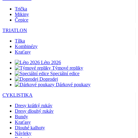
Trička
Mikiny
Čepice
TRIATLON
Tílka
Kombinézy
Kraťasy
Léto 2026
Týmové repliky
Speciální edice
Doprodej
Dárkové poukazy
CYKLISTIKA
Dresy krátký rukáv
Dresy dlouhý rukáv
Bundy
Kraťasy
Dlouhé kalhoty
Návleky