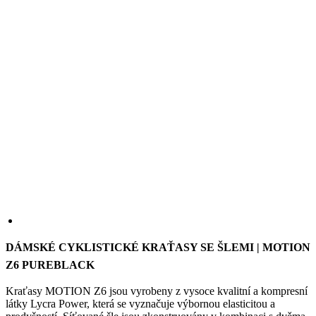
DÁMSKÉ CYKLISTICKÉ KRAŤASY SE ŠLEMI | MOTION
Z6 PUREBLACK
Kraťasy MOTION Z6 jsou vyrobeny z vysoce kvalitní a kompresní
látky Lycra Power, která se vyznačuje výbornou elasticitou a
prodyšností. Síťované šle jsou zkonstruovány v kombinaci s dvěma
pevnými pásky na předním díle pro lepší a pohodlnější usazení
kraťas. Pohodlné sedlo ZOOM X zajišťuje komfort jak pro krátké,
tak i pro středně dlouhé vyjížďky.