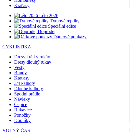
Kombinézy
Kraťasy
Léto 2026
Týmové repliky
Speciální edice
Doprodej
Dárkové poukazy
CYKLISTIKA
Dresy krátký rukáv
Dresy dlouhý rukáv
Vesty
Bundy
Kraťasy
3/4 kalhoty
Dlouhé kalhoty
Spodní prádlo
Návleky
Čepice
Rukavice
Ponožky
Doplňky
VOLNÝ ČAS