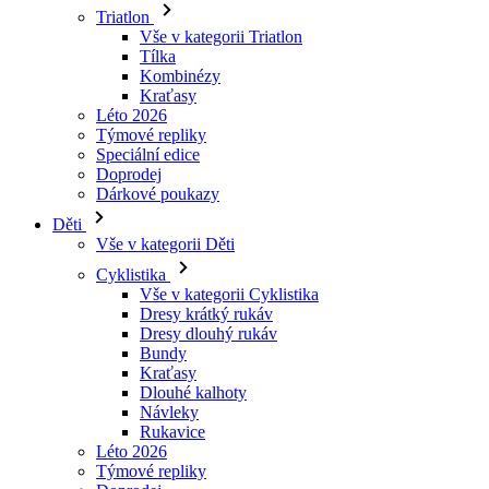
Kraťasy
Léto 2026
Týmové repliky
Speciální edice
Doprodej
Dárkové poukazy
Děti
Vše v kategorii Děti
Cyklistika
Vše v kategorii Cyklistika
Dresy krátký rukáv
Dresy dlouhý rukáv
Bundy
Kraťasy
Dlouhé kalhoty
Návleky
Rukavice
Léto 2026
Týmové repliky
Doprodej
Speciální edice
Dárkové poukazy
Vlastní design
Příběhy