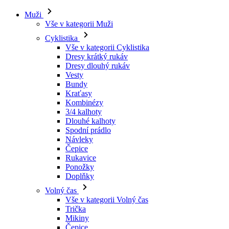
Muži
Vše v kategorii Muži
Cyklistika
Vše v kategorii Cyklistika
Dresy krátký rukáv
Dresy dlouhý rukáv
Vesty
Bundy
Kraťasy
Kombinézy
3/4 kalhoty
Dlouhé kalhoty
Spodní prádlo
Návleky
Čepice
Rukavice
Ponožky
Doplňky
Volný čas
Vše v kategorii Volný čas
Trička
Mikiny
Čepice