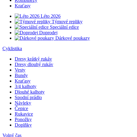
Kombinézy
Kraťasy
Léto 2026
Týmové repliky
Speciální edice
Doprodej
Dárkové poukazy
Cyklistika
Dresy krátký rukáv
Dresy dlouhý rukáv
Vesty
Bundy
Kraťasy
3/4 kalhoty
Dlouhé kalhoty
Spodní prádlo
Návleky
Čepice
Rukavice
Ponožky
Doplňky
Volný čas