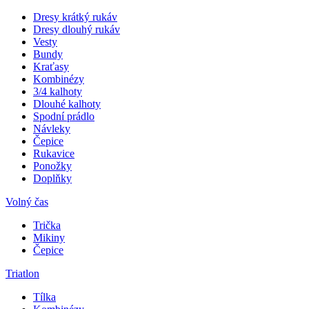
Dresy krátký rukáv
Dresy dlouhý rukáv
Vesty
Bundy
Kraťasy
Kombinézy
3/4 kalhoty
Dlouhé kalhoty
Spodní prádlo
Návleky
Čepice
Rukavice
Ponožky
Doplňky
Volný čas
Trička
Mikiny
Čepice
Triatlon
Tílka