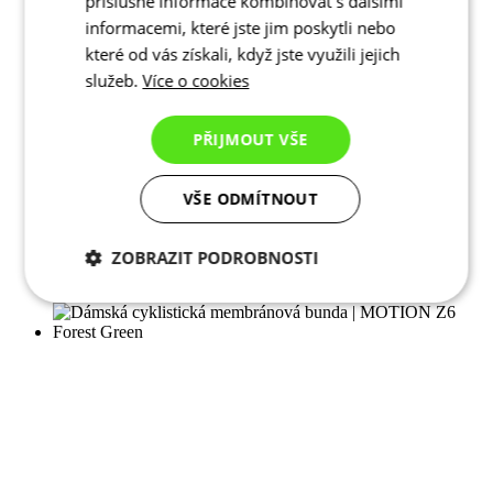
příslušné informace kombinovat s dalšími
informacemi, které jste jim poskytli nebo
které od vás získali, když jste využili jejich
služeb.
Více o cookies
PŘIJMOUT VŠE
VŠE ODMÍTNOUT
ZOBRAZIT PODROBNOSTI
Nezbytně nutné
Analytické
cookies
cookies
Marketingové
Funkční cookies
cookies