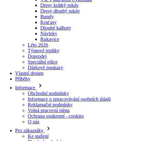
Dresy krátký rukáv
Dresy dlouhý rukáv
Bundy
Kraťasy
Dlouhé kalhoty
Návleky
Rukavice
Léto 2026
Týmové repliky
Doprodej
Speciální edice
Dárkové poukazy
Vlastní design
Příběhy
Informace
Obchodní podmínky
Informace o zpracovávání osobních údajů
Reklamační podmínky
Volná pracovní místa
Ochrana soukromí - cookies
O nás
Pro zákazníky
Ke stažení