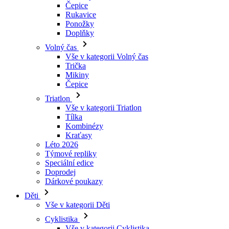
Čepice
Rukavice
Ponožky
Doplňky
Volný čas
Vše v kategorii Volný čas
Trička
Mikiny
Čepice
Triatlon
Vše v kategorii Triatlon
Tílka
Kombinézy
Kraťasy
Léto 2026
Týmové repliky
Speciální edice
Doprodej
Dárkové poukazy
Děti
Vše v kategorii Děti
Cyklistika
Vše v kategorii Cyklistika