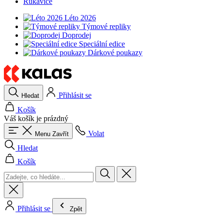
Rukavice
Léto 2026
Týmové repliky
Doprodej
Speciální edice
Dárkové poukazy
Přihlásit se
Hledat
Košík
Váš košík je prázdný
Volat
Menu
Zavřít
Hledat
Košík
Přihlásit se
Zpět