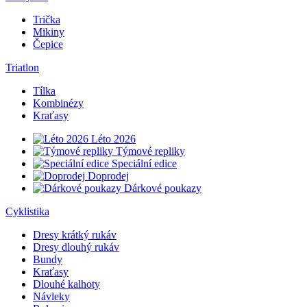
Trička
Mikiny
Čepice
Triatlon
Tílka
Kombinézy
Kraťasy
Léto 2026
Týmové repliky
Speciální edice
Doprodej
Dárkové poukazy
Cyklistika
Dresy krátký rukáv
Dresy dlouhý rukáv
Bundy
Kraťasy
Dlouhé kalhoty
Návleky