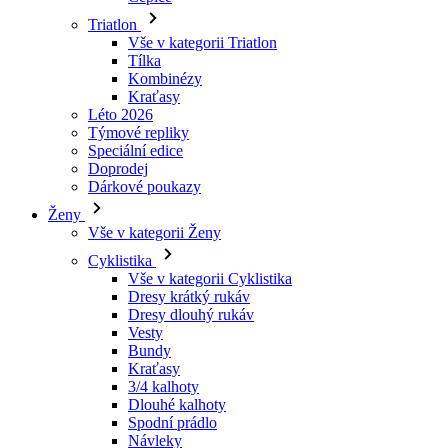
Triatlon
Vše v kategorii Triatlon
Tílka
Kombinézy
Kraťasy
Léto 2026
Týmové repliky
Speciální edice
Doprodej
Dárkové poukazy
Ženy
Vše v kategorii Ženy
Cyklistika
Vše v kategorii Cyklistika
Dresy krátký rukáv
Dresy dlouhý rukáv
Vesty
Bundy
Kraťasy
3/4 kalhoty
Dlouhé kalhoty
Spodní prádlo
Návleky