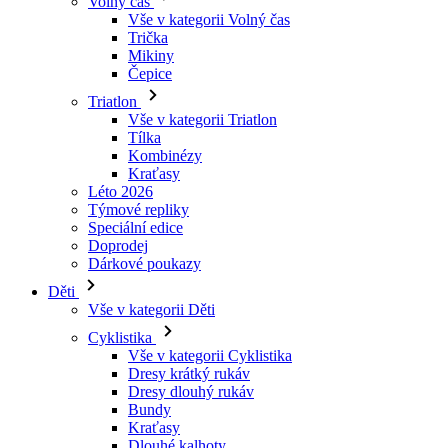
Triatlon
Vše v kategorii Triatlon
Tílka
Kombinézy
Kraťasy
Léto 2026
Týmové repliky
Speciální edice
Doprodej
Dárkové poukazy
Děti
Vše v kategorii Děti
Cyklistika
Vše v kategorii Cyklistika
Dresy krátký rukáv
Dresy dlouhý rukáv
Bundy
Kraťasy
Dlouhé kalhoty
Návleky
Rukavice
Léto 2026
Týmové repliky