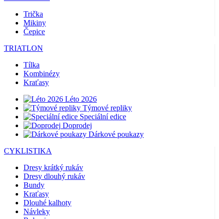
Trička
Mikiny
Čepice
TRIATLON
Tílka
Kombinézy
Kraťasy
Léto 2026
Týmové repliky
Speciální edice
Doprodej
Dárkové poukazy
CYKLISTIKA
Dresy krátký rukáv
Dresy dlouhý rukáv
Bundy
Kraťasy
Dlouhé kalhoty
Návleky