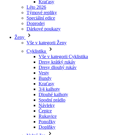
Dárkové poukazy
Ženy
Vše v kategorii Ženy
Cyklistika
Vše v kategorii Cyklistika
Dresy krátký rukáv
Dresy dlouhý rukáv
Vesty
Bundy
Kraťasy
3/4 kalhoty
Dlouhé kalhoty
Spodní prádlo
Návleky
Čepice
Rukavice
Ponožky
Doplňky
Volný čas
Vše v kategorii Volný čas
Trička
Mikiny
Čepice