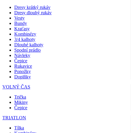
Dresy krátký rukáv
Dresy dlouhý rukáv
Vesty
Bundy
Kraťasy
Kombinézy
3/4 kalhoty
Dlouhé kalhoty
Spodní prádlo
Návleky
Čepice
Rukavice
Ponožky
Doplňky
VOLNÝ ČAS
Trička
Mikiny
Čepice
TRIATLON
Tílka