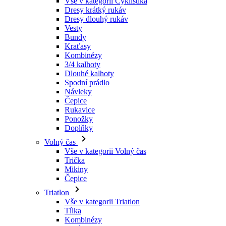
Kraťasy
Kombinézy
3/4 kalhoty
Dlouhé kalhoty
Spodní prádlo
Návleky
Čepice
Rukavice
Ponožky
Doplňky
Volný čas
Vše v kategorii Volný čas
Trička
Mikiny
Čepice
Triatlon
Vše v kategorii Triatlon
Tílka
Kombinézy
Kraťasy
Léto 2026
Týmové repliky
Speciální edice
Doprodej