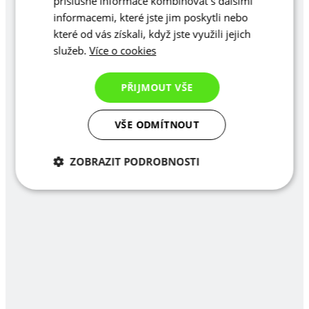
příslušné informace kombinovat s dalšími
informacemi, které jste jim poskytli nebo
které od vás získali, když jste využili jejich
služeb.
Více o cookies
PŘIJMOUT VŠE
VŠE ODMÍTNOUT
ZOBRAZIT PODROBNOSTI
Nezbytně nutné
Analytické
cookies
cookies
Marketingové
Funkční cookies
cookies