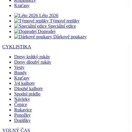
Kombinézy
Kraťasy
Léto 2026
Týmové repliky
Speciální edice
Doprodej
Dárkové poukazy
CYKLISTIKA
Dresy krátký rukáv
Dresy dlouhý rukáv
Vesty
Bundy
Kraťasy
3/4 kalhoty
Dlouhé kalhoty
Spodní prádlo
Návleky
Čepice
Rukavice
Ponožky
Doplňky
VOLNÝ ČAS