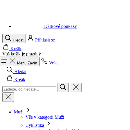
Dárkové poukazy
Přihlásit se
Hledat
Košík
Váš košík je prázdný
Volat
Menu
Zavřít
Hledat
Košík
Muži
Vše v kategorii Muži
Cyklistika
Vše v kategorii Cyklistika
Dresy krátký rukáv
Dresy dlouhý rukáv
Vesty
Bundy