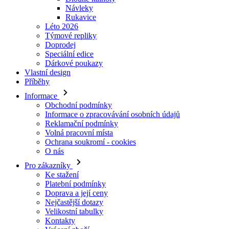
Doprodej
Speciální edice
Dárkové poukazy
Vlastní design
Příběhy
Informace
Obchodní podmínky
Informace o zpracovávání osobních údajů
Reklamační podmínky
Volná pracovní místa
Ochrana soukromí - cookies
O nás
Pro zákazníky
Ke stažení
Platební podmínky
Doprava a její ceny
Nejčastější dotazy
Velikostní tabulky
Kontakty
Vrácení zboží
Přihlásit se