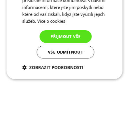
příslušné informace kombinovat s dalšími
informacemi, které jste jim poskytli nebo
které od vás získali, když jste využili jejich
služeb.
Více o cookies
PŘIJMOUT VŠE
VŠE ODMÍTNOUT
ZOBRAZIT PODROBNOSTI
Nezbytně nutné
Analytické
cookies
cookies
Marketingové
Funkční cookies
cookies