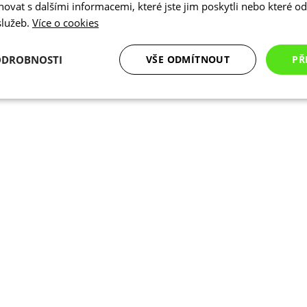
vat s dalšími informacemi, které jste jim poskytli nebo které od 
 služeb.
Více o cookies
ODROBNOSTI
VŠE ODMÍTNOUT
PŘ
é
Analytické
Marketingové
Funkční cookies
cookies
cookies
ookies
Analytické cookies
Marketingové cookies
Funkční cookies
N
ry cookie umožňují základní funkce webových stránek, jako je přihlášení uživatele a
zbytně nutných souborů cookie správně používat.
Poskytovatel
/
Vyprší
Popis
Doména
.kalas.cz
4 týdny 2
Tento cookie se používá k jedinečné identif
dny
mají přístup k webové stránce, aby sledov