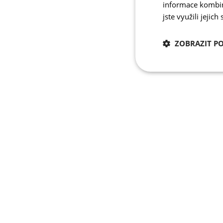
informace kombino
jste využili jejich
ZOBRAZIT P
Nezbytně nutn
cookies
Nezbytně nutné c
Nezbytně nutné soubo
stránky nelze bez ne
Název
udid