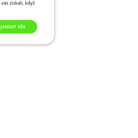
vás získali, když
IJMOUT VŠE
Nezařazené
cookies
ezařazené cookies
 správa účtu. Webové
ikaci zařízení, která
ala používání a