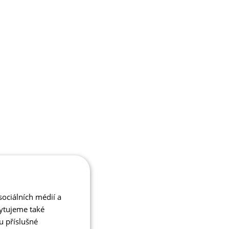
ociálních médií a
kytujeme také
u příslušné