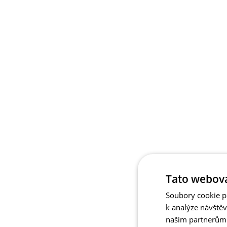
Tato webová
Soubory cookie po
k analýze návště
našim partnerům v