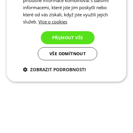
příslušné informace kombinovat s dalšími
informacemi, které jste jim poskytli nebo
které od vás získali, když jste využili jejich
služeb.
Více o cookies
PŘIJMOUT VŠE
VŠE ODMÍTNOUT
ZOBRAZIT PODROBNOSTI
Nezbytně nutné
Analytické
cookies
cookies
Marketingové
Funkční cookies
cookies