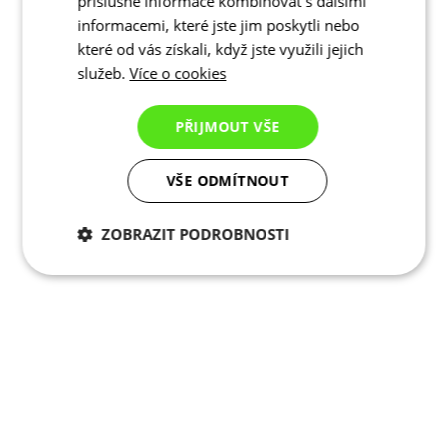
příslušné informace kombinovat s dalšími
informacemi, které jste jim poskytli nebo
které od vás získali, když jste využili jejich
služeb.
Více o cookies
PŘIJMOUT VŠE
VŠE ODMÍTNOUT
ZOBRAZIT PODROBNOSTI
Nezbytně nutné
Analytické
cookies
cookies
Marketingové
Funkční cookies
cookies