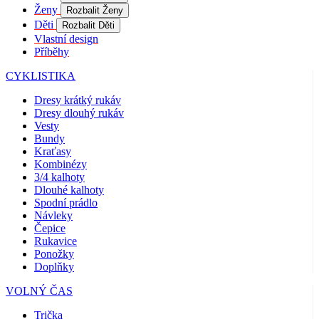
Coo
Ženy
Rozbalit Ženy
Scr
fun
Děti
Rozbalit Děti
spr
Vlastní design
Příběhy
gp_s
.kalas.cz
1 rok 1
Tat
měsíc
pou
spr
CYKLISTIKA
sle
uži
Dresy krátký rukáv
nap
Dresy dlouhý rukáv
we
str
Vesty
obv
Bundy
zac
Kraťasy
uži
sta
Kombinézy
pož
3/4 kalhoty
str
Dlouhé kalhoty
Spodní prádlo
VISITOR_PRIVACY_METADATA
5 měsíců
Ten
YouTube
4 týdny
coo
.youtube.com
Návleky
ukl
Čepice
sou
Rukavice
uži
vol
Ponožky
sou
Doplňky
jeji
s w
VOLNÝ ČAS
Zaz
úda
sou
Trička