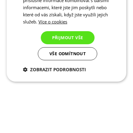
příslušné informace kombinovat s dalšími
informacemi, které jste jim poskytli nebo
které od vás získali, když jste využili jejich
služeb.
Více o cookies
PŘIJMOUT VŠE
VŠE ODMÍTNOUT
ZOBRAZIT PODROBNOSTI
Nezbytně nutné
Analytické
cookies
cookies
Marketingové
Funkční cookies
cookies