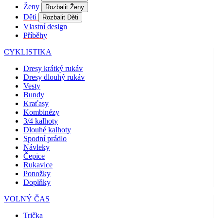
Coo
Ženy
Rozbalit Ženy
Scr
fun
Děti
Rozbalit Děti
spr
Vlastní design
Příběhy
gp_s
.kalas.cz
1 rok 1
Tat
měsíc
pou
spr
CYKLISTIKA
sle
uži
Dresy krátký rukáv
nap
Dresy dlouhý rukáv
we
str
Vesty
obv
Bundy
zac
Kraťasy
uži
sta
Kombinézy
pož
3/4 kalhoty
str
Dlouhé kalhoty
Spodní prádlo
VISITOR_PRIVACY_METADATA
5 měsíců
Ten
YouTube
4 týdny
coo
.youtube.com
Návleky
ukl
Čepice
sou
Rukavice
uži
vol
Ponožky
sou
Doplňky
jeji
s w
VOLNÝ ČAS
Zaz
úda
sou
Trička