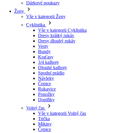
Vše v kategorii Cyklistika
Dresy krátký rukáv
Dresy dlouhý rukáv
Vesty
Bundy
Kraťasy
3/4 kalhoty
Dlouhé kalhoty
Spodní prádlo
Návleky
Čepice
Rukavice
Ponožky
Doplňky
Volný čas
Vše v kategorii Volný čas
Trička
Mikiny
Čepice
Triatlon
Vše v kategorii Triatlon
Tílka
Kombinézy