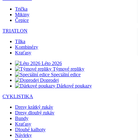
Trička
Mikiny
Čepice
TRIATLON
Tílka
Kombinézy
Kraťasy
Léto 2026
Týmové repliky
Speciální edice
Doprodej
Dárkové poukazy
CYKLISTIKA
Dresy krátký rukáv
Dresy dlouhý rukáv
Bundy
Kraťasy
Dlouhé kalhoty
Návleky