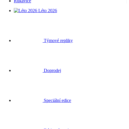
Rukavice
Léto 2026
Týmové repliky
Doprodej
Speciální edice
Dárkové poukazy
Přihlásit se
Hledat
Košík