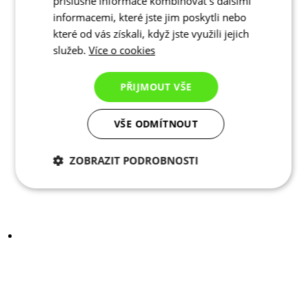
příslušné informace kombinovat s dalšími
informacemi, které jste jim poskytli nebo
které od vás získali, když jste využili jejich
služeb.
Více o cookies
PŘIJMOUT VŠE
VŠE ODMÍTNOUT
ZOBRAZIT PODROBNOSTI
Nezbytně nutné
Analytické
cookies
cookies
Marketingové
Funkční cookies
cookies