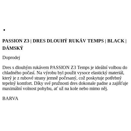
we
str
sle
pou
PASSION Z3 | DRES DLOUHÝ RUKÁV TEMPS | BLACK |
zlep
DÁMSKÝ
uži
zku
Doprodej
laravel_session
1 den
Int
Laravel LLC
pou
www.kalas.cz
Dres s dlouhým rukávem PASSION Z3 Temps je ideální volbou do
lar
chladného počasí. Na výrobu byl použit vysoce elastický materiál,
k id
ins
který je z rubové strany jemně počesaný, což poskytuje potřebný
pro
tepelný komfort. Díky své pružnosti dres dokonale padne a zajišťuje
Google
maximální volnost pohybu, ať už na kole nebo mimo něj.
Privacy Policy
_ga_LNVEC3WE5Q
.kalas.cz
1 rok 1
měsíc
BARVA
__cf_bm
29 minut
Ten
Cloudflare
49 sekund
coo
Inc.
pou
.heureka.group
roz
lid
To 
pří
byl
pod
pla
o p
jeji
we
str