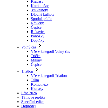
Návleky
Čepice
Rukavice
Ponožky
Doplňky
Volný čas
Vše v kategorii Volný čas
Trička
Mikiny
Čepice
Triatlon
Vše v kategorii Triatlon
Tílka
Kombinézy
Kraťasy
Léto 2026
Týmové repliky
Speciální edice
Doprodej
Dárkové poukazy
Ženy
Vše v kategorii Ženy
Cyklistika