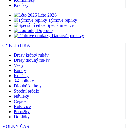
Kombinézy
Kraťasy
Léto 2026
Týmové repliky
Speciální edice
Doprodej
Dárkové poukazy
CYKLISTIKA
Dresy krátký rukáv
Dresy dlouhý rukáv
Vesty
Bundy
Kraťasy
3/4 kalhoty
Dlouhé kalhoty
Spodní prádlo
Návleky
Čepice
Rukavice
Ponožky
Doplňky
VOLNÝ ČAS