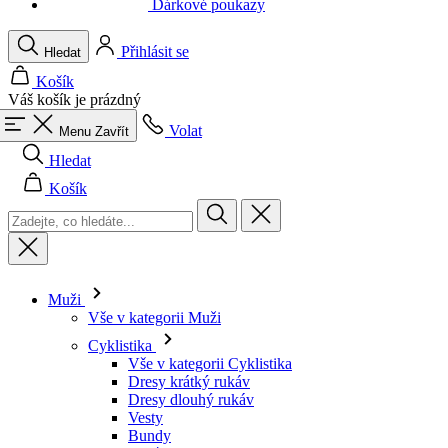
Váš košík je prázdný
Volat
Menu
Zavřít
Hledat
Košík
Muži
Vše v kategorii Muži
Cyklistika
Vše v kategorii Cyklistika
Dresy krátký rukáv
Dresy dlouhý rukáv
Vesty
Bundy
Kraťasy
Kombinézy
3/4 kalhoty
Dlouhé kalhoty
Spodní prádlo