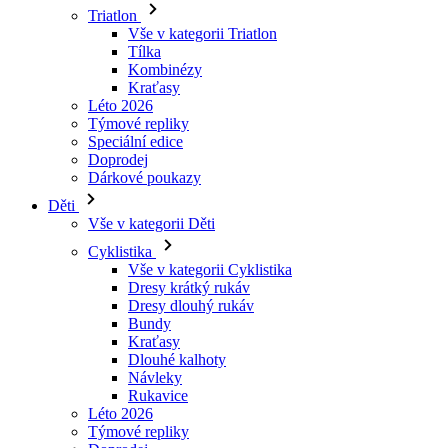
Kraťasy
Léto 2026
Týmové repliky
Speciální edice
Doprodej
Dárkové poukazy
Děti
Vše v kategorii Děti
Cyklistika
Vše v kategorii Cyklistika
Dresy krátký rukáv
Dresy dlouhý rukáv
Bundy
Kraťasy
Dlouhé kalhoty
Návleky
Rukavice
Léto 2026
Týmové repliky
Doprodej
Speciální edice
Dárkové poukazy
Vlastní design
Příběhy