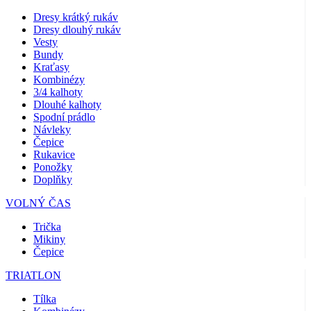
Dresy krátký rukáv
Dresy dlouhý rukáv
Vesty
Bundy
Kraťasy
Kombinézy
3/4 kalhoty
Dlouhé kalhoty
Spodní prádlo
Návleky
Čepice
Rukavice
Ponožky
Doplňky
VOLNÝ ČAS
Trička
Mikiny
Čepice
TRIATLON
Tílka