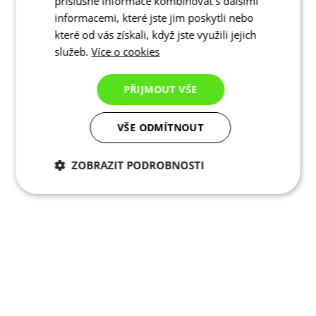
příslušné informace kombinovat s dalšími
informacemi, které jste jim poskytli nebo
které od vás získali, když jste využili jejich
služeb.
Více o cookies
PŘIJMOUT VŠE
VŠE ODMÍTNOUT
ZOBRAZIT PODROBNOSTI
Nezbytně nutné
Analytické
cookies
cookies
Marketingové
Funkční cookies
cookies