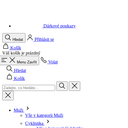
Dárkové poukazy
Přihlásit se
Hledat
Košík
Váš košík je prázdný
Volat
Menu
Zavřít
Hledat
Košík
Muži
Vše v kategorii Muži
Cyklistika
Vše v kategorii Cyklistika
Dresy krátký rukáv
Dresy dlouhý rukáv
Vesty
Bundy