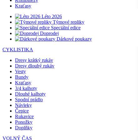
Kombinézy
Kraťasy
Léto 2026
Týmové repliky
Speciální edice
Doprodej
Dárkové poukazy
CYKLISTIKA
Dresy krátký rukáv
Dresy dlouhý rukáv
Vesty
Bundy
Kraťasy
3/4 kalhoty
Dlouhé kalhoty
Spodní prádlo
Návleky
Čepice
Rukavice
Ponožky
Doplňky
VOLNÝ ČAS