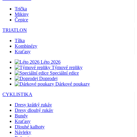
Trička
Mikiny
Čepice
TRIATLON
Tílka
Kombinézy
Kraťasy
Léto 2026
Týmové repliky
Speciální edice
Doprodej
Dárkové poukazy
CYKLISTIKA
Dresy krátký rukáv
Dresy dlouhý rukáv
Bundy
Kraťasy
Dlouhé kalhoty
Návleky