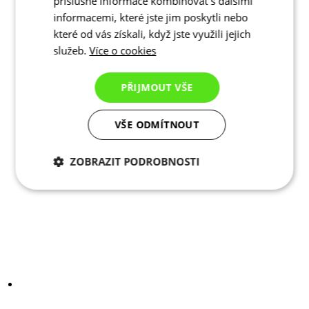
příslušné informace kombinovat s dalšími
informacemi, které jste jim poskytli nebo
které od vás získali, když jste využili jejich
služeb.
Více o cookies
PŘIJMOUT VŠE
VŠE ODMÍTNOUT
ZOBRAZIT PODROBNOSTI
Nezbytně nutné
Analytické
cookies
cookies
Marketingové
Funkční cookies
cookies