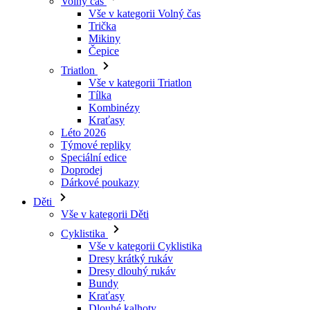
Triatlon
Vše v kategorii Triatlon
Tílka
Kombinézy
Kraťasy
Léto 2026
Týmové repliky
Speciální edice
Doprodej
Dárkové poukazy
Děti
Vše v kategorii Děti
Cyklistika
Vše v kategorii Cyklistika
Dresy krátký rukáv
Dresy dlouhý rukáv
Bundy
Kraťasy
Dlouhé kalhoty
Návleky
Rukavice
Léto 2026
Týmové repliky