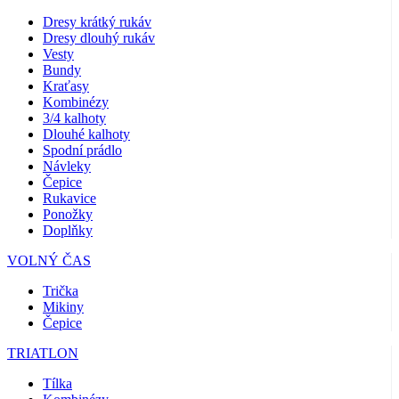
Dresy krátký rukáv
Dresy dlouhý rukáv
Vesty
Bundy
Kraťasy
Kombinézy
3/4 kalhoty
Dlouhé kalhoty
Spodní prádlo
Návleky
Čepice
Rukavice
Ponožky
Doplňky
VOLNÝ ČAS
Trička
Mikiny
Čepice
TRIATLON
Tílka