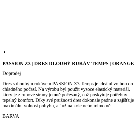
we
str
sle
pou
zlep
uži
zku
PASSION Z3 | DRES DLOUHÝ RUKÁV TEMPS | ORANGE
laravel_session
1 den
Int
Laravel LLC
pou
www.kalas.cz
lar
Doprodej
k id
ins
Dres s dlouhým rukávem PASSION Z3 Temps je ideální volbou do
pro
Google
chladného počasí. Na výrobu byl použit vysoce elastický materiál,
Privacy Policy
_ga_LNVEC3WE5Q
.kalas.cz
1 rok 1
který je z rubové strany jemně počesaný, což poskytuje potřebný
měsíc
tepelný komfort. Díky své pružnosti dres dokonale padne a zajišťuje
maximální volnost pohybu, ať už na kole nebo mimo něj.
__cf_bm
29 minut
Ten
Cloudflare
49 sekund
coo
Inc.
pou
BARVA
.heureka.group
roz
lid
To 
pří
byl
pod
pla
o p
jeji
we
str