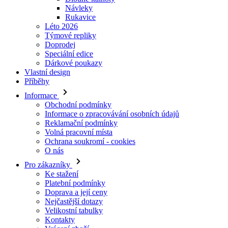
Doprodej
Speciální edice
Dárkové poukazy
Vlastní design
Příběhy
Informace
Obchodní podmínky
Informace o zpracovávání osobních údajů
Reklamační podmínky
Volná pracovní místa
Ochrana soukromí - cookies
O nás
Pro zákazníky
Ke stažení
Platební podmínky
Doprava a její ceny
Nejčastější dotazy
Velikostní tabulky
Kontakty
Vrácení zboží
Přihlásit se