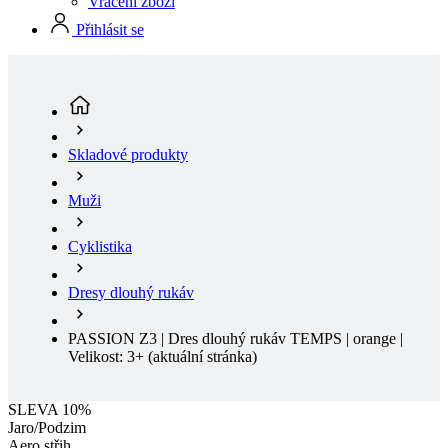
Skladové produkty
Muži
Cyklistika
Dresy dlouhý rukáv
PASSION Z3 | Dres dlouhý rukáv TEMPS | orange |
Velikost: 3+
(aktuální stránka)
SLEVA 10%
Jaro/Podzim
Aero střih
Sleva SLEVA 10%
Doprodej
Jaro/Podzim
Aero střih