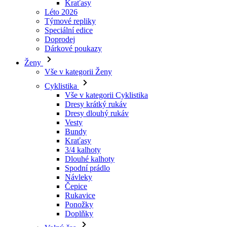
Dárkové poukazy
Ženy
Vše v kategorii Ženy
Cyklistika
Vše v kategorii Cyklistika
Dresy krátký rukáv
Dresy dlouhý rukáv
Vesty
Bundy
Kraťasy
3/4 kalhoty
Dlouhé kalhoty
Spodní prádlo
Návleky
Čepice
Rukavice
Ponožky
Doplňky
Volný čas
Vše v kategorii Volný čas
Trička
Mikiny
Čepice