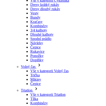
Kraťasy
Kombinézy
3/4 kalhoty
Dlouhé kalhoty
Spodní prádlo
Návleky
Čepice
Rukavice
Ponožky
Doplňky
Volný čas
Vše v kategorii Volný čas
Trička
Mikiny
Čepice
Triatlon
Vše v kategorii Triatlon
Tílka
Kombinézy
Kraťasy
Léto 2026
Týmové repliky
Speciální edice
Doprodej