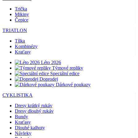
Trička
Mikiny
Čepice
TRIATLON
Tílka
Kombinézy
Kraťasy
Léto 2026
Týmové repliky
Speciální edice
Doprodej
Dárkové poukazy
CYKLISTIKA
Dresy krátký rukáv
Dresy dlouhý rukáv
Bundy
Kraťasy
Dlouhé kalhoty
Návleky