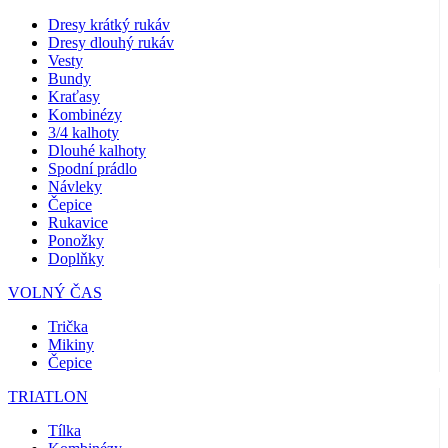
Dresy krátký rukáv
Dresy dlouhý rukáv
Vesty
Bundy
Kraťasy
Kombinézy
3/4 kalhoty
Dlouhé kalhoty
Spodní prádlo
Návleky
Čepice
Rukavice
Ponožky
Doplňky
VOLNÝ ČAS
Trička
Mikiny
Čepice
TRIATLON
Tílka