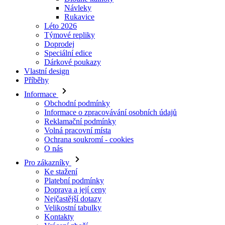
Doprodej
Speciální edice
Dárkové poukazy
Vlastní design
Příběhy
Informace
Obchodní podmínky
Informace o zpracovávání osobních údajů
Reklamační podmínky
Volná pracovní místa
Ochrana soukromí - cookies
O nás
Pro zákazníky
Ke stažení
Platební podmínky
Doprava a její ceny
Nejčastější dotazy
Velikostní tabulky
Kontakty
Vrácení zboží
Přihlásit se