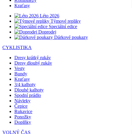
Kombinézy
Kraťasy
Léto 2026
Týmové repliky
Speciální edice
Doprodej
Dárkové poukazy
CYKLISTIKA
Dresy krátký rukáv
Dresy dlouhý rukáv
Vesty
Bundy
Kraťasy
3/4 kalhoty
Dlouhé kalhoty
Spodní prádlo
Návleky
Čepice
Rukavice
Ponožky
Doplňky
VOLNÝ ČAS