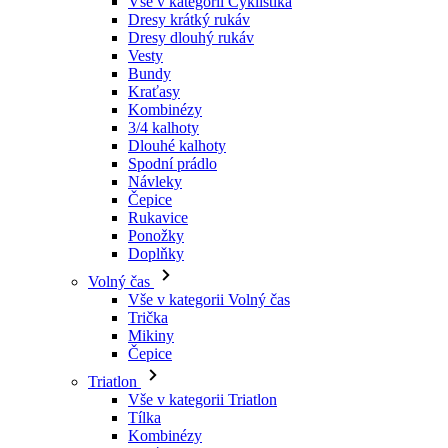
Kraťasy
Kombinézy
3/4 kalhoty
Dlouhé kalhoty
Spodní prádlo
Návleky
Čepice
Rukavice
Ponožky
Doplňky
Volný čas
Vše v kategorii Volný čas
Trička
Mikiny
Čepice
Triatlon
Vše v kategorii Triatlon
Tílka
Kombinézy
Kraťasy
Léto 2026
Týmové repliky
Speciální edice
Doprodej