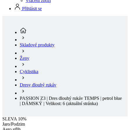
Skladové produkty
Ženy
Cyklistika
Dresy dlouhý rukáv
PASSION Z3 | Dres dlouhý rukáv TEMPS | petrol blue
| DÁMSKÝ | Velikost: 6
(aktuální stránka)
SLEVA 10%
Jaro/Podzim
Aero střih
Sleva SLEVA 10%
Doprodej
Jaro/Podzim
Aero střih