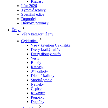
Dárkové poukazy
Ženy
Vše v kategorii Ženy
Cyklistika
Vše v kategorii Cyklistika
Dresy krátký rukáv
Dresy dlouhý rukáv
Vesty
Bundy
Kraťasy
3/4 kalhoty
Dlouhé kalhoty
Spodní prádlo
Návleky
Čepice
Rukavice
Ponožky
Doplňky
Volný čas
Vše v kategorii Volný čas
Trička
Mikiny
Čepice