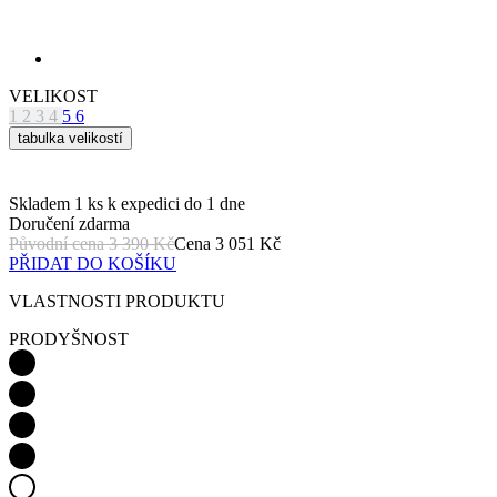
VELIKOST
1
2
3
4
5
6
tabulka velikostí
Skladem 1 ks
k expedici do 1 dne
Doručení zdarma
Původní cena
3 390 Kč
Cena
3 051 Kč
PŘIDAT DO KOŠÍKU
VLASTNOSTI PRODUKTU
PRODYŠNOST
LEHKOST