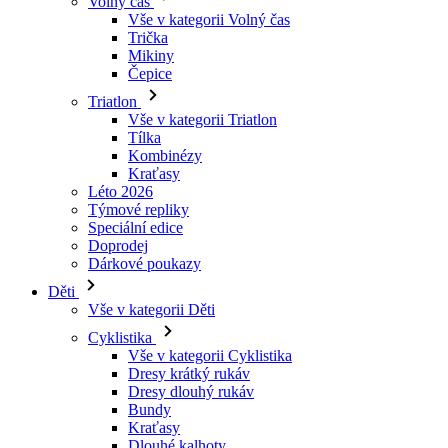
Triatlon
Vše v kategorii Triatlon
Tílka
Kombinézy
Kraťasy
Léto 2026
Týmové repliky
Speciální edice
Doprodej
Dárkové poukazy
Děti
Vše v kategorii Děti
Cyklistika
Vše v kategorii Cyklistika
Dresy krátký rukáv
Dresy dlouhý rukáv
Bundy
Kraťasy
Dlouhé kalhoty
Návleky
Rukavice
Léto 2026
Týmové repliky