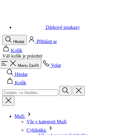
Dárkové poukazy
Přihlásit se
Hledat
Košík
Váš košík je prázdný
Volat
Menu
Zavřít
Hledat
Košík
Muži
Vše v kategorii Muži
Cyklistika
Vše v kategorii Cyklistika
Dresy krátký rukáv
Dresy dlouhý rukáv
Vesty
Bundy