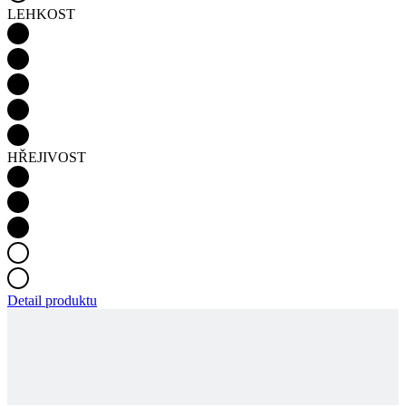
HŘEJIVOST
Detail produktu
PASSION Z3 | DRES DLOUHÝ RUKÁV TEMPS |
PETROL BLUE | DÁMSKÝ