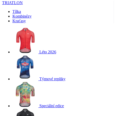
informace o
product[40001945]
www.kalas.cz
1 rok
.c.clarity.ms
TRIATLON
tom, jak
koncový
product[24385]
www.kalas.cz
1 rok
uživatel pou
Tílka
web, a
product[40001995]
www.kalas.cz
1 rok
Kombinézy
jakoukoli
Kraťasy
_clsk
1 d
Microsoft
reklamu, kt
product[24251]
www.kalas.cz
1 rok
.kalas.cz
koncový
uživatel mo
product[40000882]
www.kalas.cz
1 rok
vidět před
návštěvou
product[24108]
www.kalas.cz
1 rok
uvedeného
webu.
product[40000000]
www.kalas.cz
1 rok
test_cookie
14 minut
Tento soub
Google LLC
Léto 2026
product[40001618]
www.kalas.cz
1 rok
59 sekund
cookie
.doubleclick.net
nastavuje
product[40003167]
www.kalas.cz
1 rok
společnost
DoubleClick
product[24023]
www.kalas.cz
1 rok
(kterou vlas
společnost
product[40001963]
www.kalas.cz
1 rok
Google), ab
Týmové repliky
zjistila, zda
product[24267]
www.kalas.cz
1 rok
glm_usr
.glami.cz
1 r
prohlížeč
návštěvníka
product[24247]
www.kalas.cz
1 rok
webu
podporuje
product[40001749]
www.kalas.cz
1 rok
soubory coo
product[40001993]
Speciální edice
www.kalas.cz
1 rok
LaVisitorNew
1 den
Tento soub
Quality Unit
cookie se
LLC
product[23974]
www.kalas.cz
1 rok
používá k
www.kalas.cz