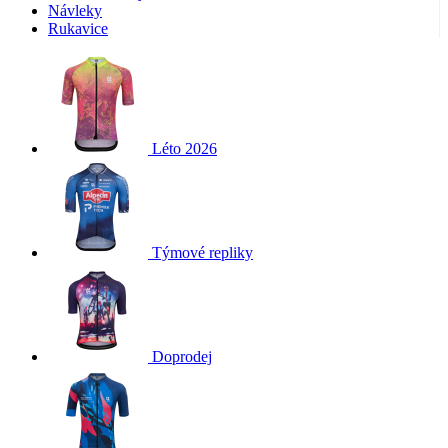
product[40001976]
www.kalas.cz
1 rok
Microsoft.
Návleky
Široce se věř
Rukavice
product[40001972]
www.kalas.cz
1 rok
se
synchronizu
mnoha různ
product[40001891]
www.kalas.cz
1 rok
doménami
společnosti
product[40001013]
www.kalas.cz
1 rok
Microsoft, c
umožňuje
product[24283]
www.kalas.cz
1 rok
sledování
Léto 2026
uživatelů.
product[40002003]
www.kalas.cz
1 rok
SRM_B
1 rok 4
Toto je cook
Microsoft
product[24173]
www.kalas.cz
1 rok
týdny
první strany
Corporation
společnosti
.c.bing.com
product[40001926]
www.kalas.cz
1 rok
Microsoft M
které zajišťu
product[40000094]
www.kalas.cz
1 rok
správné
Týmové repliky
fungování t
product[40001892]
www.kalas.cz
1 rok
webové
stránky.
product[24126]
www.kalas.cz
1 rok
YSC
Zavřením
Tento soub
Google LLC
product[40001922]
www.kalas.cz
1 rok
prohlížeče
cookie
.youtube.com
nastavuje
product[24225]
Doprodej
www.kalas.cz
1 rok
YouTube ke
sledování
product[40003549]
www.kalas.cz
1 rok
zobrazení
vložených vi
product[40001562]
www.kalas.cz
1 rok
sid
.seznam.cz
4 týdny 2
Toto je velm
product[40001983]
www.kalas.cz
1 rok
dny
běžný náze