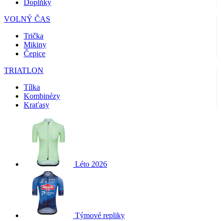
Doplňky
product[40000467]
www.kalas.cz
1 rok
první strany
Corporation
Microsoft 
.linkedin.com
pro sdílení
product[24110]
www.kalas.cz
1 rok
VOLNÝ ČAS
obsahu
webových
product[24187]
www.kalas.cz
1 rok
Trička
stránek
prostřednic
Mikiny
product[24032]
www.kalas.cz
1 rok
sociálních
Čepice
médií.
product[40001005]
www.kalas.cz
1 rok
TRIATLON
IDE
1 rok 4
Tento soub
Google LLC
product[40001023]
www.kalas.cz
1 rok
týdny
cookie
.doubleclick.net
nastavuje
Tílka
product[40000470]
www.kalas.cz
1 rok
společnost
Kombinézy
Doubleclick
product[40002006]
www.kalas.cz
1 rok
Kraťasy
provádí
informace o
product[40001021]
www.kalas.cz
1 rok
tom, jak
koncový
product[24354]
www.kalas.cz
1 rok
uživatel pou
webové str
product[24022]
www.kalas.cz
1 rok
a jakoukoli
reklamu, kt
product[40000472]
www.kalas.cz
1 rok
koncový
Léto 2026
uživatel mo
product[24104]
www.kalas.cz
1 rok
vidět před
návštěvou
product[24107]
www.kalas.cz
1 rok
uvedeného
webu.
product[40000297]
www.kalas.cz
1 rok
sid
.kalas.cz
4 týdny 2
Toto je velm
Týmové repliky
product[40001959]
www.kalas.cz
1 rok
dny
běžný náze