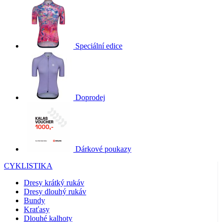
souboru coo
product[24154]
www.kalas.cz
1 rok
ale pokud j
nalezen jak
soubor cook
product[40001973]
www.kalas.cz
1 rok
relace, bude
pravděpod
product[40001883]
www.kalas.cz
1 rok
použit jako 
Speciální edice
správu stav
product[40003158]
www.kalas.cz
1 rok
relace.
product[40001622]
www.kalas.cz
1 rok
MR
1 týden
Toto je sou
Microsoft
cookie prvn
Corporation
product[40003307]
www.kalas.cz
1 rok
strany
.c.clarity.ms
společnosti
product[24157]
www.kalas.cz
1 rok
Doprodej
Microsoft M
který
product[24137]
www.kalas.cz
1 rok
používáme 
měření
product[24013]
www.kalas.cz
1 rok
používání 
pro interní
product[40001992]
www.kalas.cz
1 rok
analýzu.
Dárkové poukazy
product[24170]
www.kalas.cz
1 rok
MUID
1 rok 4
Tento soub
Microsoft
týdny
cookie je v
Corporation
CYKLISTIKA
product[24223]
www.kalas.cz
1 rok
Microsoftu
.bing.com
široce použ
Dresy krátký rukáv
product[24161]
www.kalas.cz
1 rok
jako jedine
Dresy dlouhý rukáv
identifikáto
product[24299]
www.kalas.cz
1 rok
uživatele. Lz
Bundy
nastavit po
Kraťasy
product[40001877]
www.kalas.cz
1 rok
vložených
Dlouhé kalhoty
skriptů