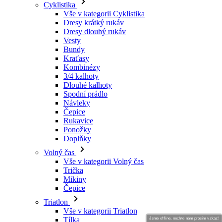
Cyklistika
product[40001952]
www.kalas.cz
1 rok
_fbp
2 měsíce 4
Používá
Meta Platform
Vše v kategorii Cyklistika
týdny
Facebook k
Inc.
product[40002009]
www.kalas.cz
1 rok
poskytován
Dresy krátký rukáv
.kalas.cz
řady reklam
Dresy dlouhý rukáv
product[40003319]
www.kalas.cz
1 rok
produktů, j
Vesty
je nabízení 
product[40001975]
www.kalas.cz
1 rok
Bundy
v reálném č
od inzerent
Kraťasy
product[24103]
www.kalas.cz
1 rok
třetích stran
Kombinézy
3/4 kalhoty
VISITOR_INFO1_LIVE
product[40003168]
www.kalas.cz
5 měsíců
1 rok
Tento soub
Google LLC
4 týdny
cookie
Dlouhé kalhoty
.youtube.com
nastavuje
product[40001616]
www.kalas.cz
1 rok
Spodní prádlo
Youtube ke
Návleky
sledování
product[40000967]
www.kalas.cz
1 rok
Čepice
uživatelský
předvoleb p
product[40003166]
Rukavice
www.kalas.cz
1 rok
videa Youtu
Ponožky
vložená do
product[40001923]
www.kalas.cz
1 rok
Doplňky
webů; může
také určit, z
product[24292]
www.kalas.cz
1 rok
Volný čas
návštěvník
webu použí
Vše v kategorii Volný čas
product[40001957]
www.kalas.cz
1 rok
novou neb
Trička
starou verzi
product[40001893]
www.kalas.cz
1 rok
Mikiny
rozhraní
Čepice
Youtube.
product[24145]
www.kalas.cz
1 rok
Triatlon
product[40000466]
www.kalas.cz
1 rok
Vše v kategorii Triatlon
Tílka
Jsme offline, nechte nám prosím vzkaz!
product[40001962]
www.kalas.cz
1 rok