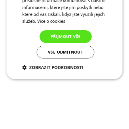
příslušné informace kombinovat s dalšími
informacemi, které jste jim poskytli nebo
které od vás získali, když jste využili jejich
služeb.
Více o cookies
PŘIJMOUT VŠE
VŠE ODMÍTNOUT
ZOBRAZIT PODROBNOSTI
Nezbytně nutné
Analytické
cookies
cookies
Marketingové
Funkční cookies
cookies