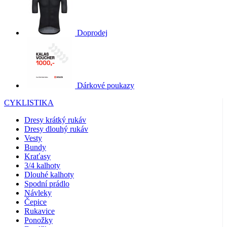
ukládání da
aplikaci a
product[24040]
www.kalas.cz
1 rok
uživateli
způsobem
product[40001969]
www.kalas.cz
1 rok
umožňující
Doprodej
_ga
1 ro
Google LLC
nejlepší
product[40001965]
www.kalas.cz
1 rok
měs
.kalas.cz
funkčnost
aplikace.
product[40001967]
www.kalas.cz
1 rok
MUID
1 rok 4
Tento soub
Microsoft
product[40001905]
www.kalas.cz
1 rok
týdny
cookie je v
Corporation
Microsoftu
.clarity.ms
product[40001916]
www.kalas.cz
1 rok
Dárkové poukazy
široce použ
jako jedine
product[40001915]
www.kalas.cz
1 rok
identifikáto
CYKLISTIKA
uživatele. Lz
product[24222]
www.kalas.cz
1 rok
nastavit po
Dresy krátký rukáv
vložených
product[24245]
www.kalas.cz
1 rok
Dresy dlouhý rukáv
skriptů
Microsoft.
Vesty
product[24021]
www.kalas.cz
1 rok
Široce se věř
Bundy
se
Kraťasy
product[24295]
www.kalas.cz
1 rok
synchronizu
3/4 kalhoty
mnoha různ
product[40001878]
www.kalas.cz
1 rok
doménami
Dlouhé kalhoty
společnosti
Spodní prádlo
product[40002010]
www.kalas.cz
1 rok
Microsoft, c
Návleky
umožňuje
product[40001044]
www.kalas.cz
1 rok
sledování
Čepice
uživatelů.
Rukavice
product[24356]
www.kalas.cz
1 rok
Ponožky
bcookie
1 rok
Toto je cook
Microsoft