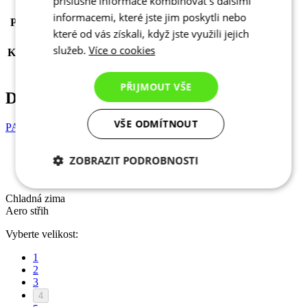
příslušné informace kombinovat s dalšími
Štítky
Voděodolný | Chladná zima
informacemi, které jste jim poskytli nebo
POHLAVÍ
Dámské
které od vás získali, když jste využili jejich
SPORT
Cyklistika
služeb.
Více o cookies
KOLEKCE
PASSION
Velikost
3
PŘIJMOUT VŠE
Doporučujeme přikoupit
VŠE ODMÍTNOUT
PASSION Z3 | Zimní bunda Diamond | black | DÁMSKÁ
ZOBRAZIT PODROBNOSTI
Chladná zima
Aero střih
Nezbytně nutné
Analytické
Chladná zima
cookies
cookies
Aero střih
Vyberte velikost:
Marketingové
Funkční cookies
1
cookies
2
3
4