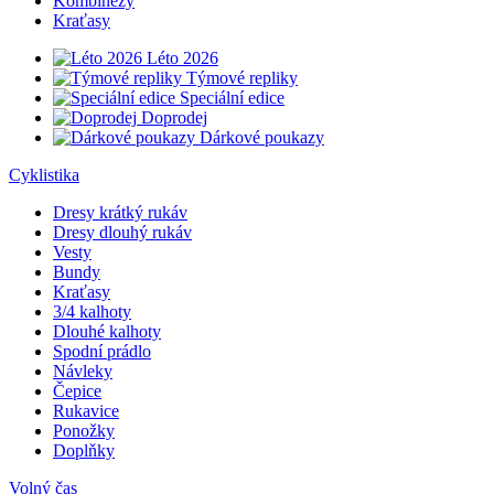
Kombinézy
Kraťasy
Léto 2026
Týmové repliky
Speciální edice
Doprodej
Dárkové poukazy
Cyklistika
Dresy krátký rukáv
Dresy dlouhý rukáv
Vesty
Bundy
Kraťasy
3/4 kalhoty
Dlouhé kalhoty
Spodní prádlo
Návleky
Čepice
Rukavice
Ponožky
Doplňky
Volný čas