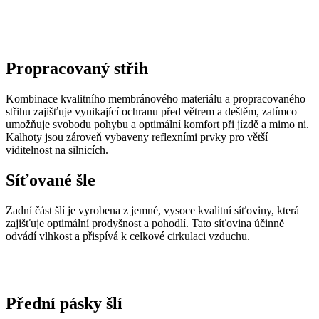
Propracovaný střih
Kombinace kvalitního membránového materiálu a propracovaného
střihu zajišťuje vynikající ochranu před větrem a deštěm, zatímco
umožňuje svobodu pohybu a optimální komfort při jízdě a mimo ni.
Kalhoty jsou zároveň vybaveny reflexními prvky pro větší
viditelnost na silnicích.
Síťované šle
Zadní část šlí je vyrobena z jemné, vysoce kvalitní síťoviny, která
zajišťuje optimální prodyšnost a pohodlí. Tato síťovina účinně
odvádí vlhkost a přispívá k celkové cirkulaci vzduchu.
Přední pásky šlí