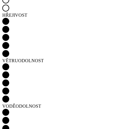
HŘEJIVOST
VĚTRUODOLNOST
VODĚODOLNOST