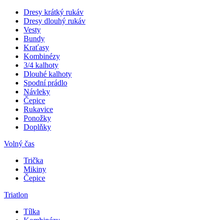
Dresy krátký rukáv
Dresy dlouhý rukáv
Vesty
Bundy
Kraťasy
Kombinézy
3/4 kalhoty
Dlouhé kalhoty
Spodní prádlo
Návleky
Čepice
Rukavice
Ponožky
Doplňky
Volný čas
Trička
Mikiny
Čepice
Triatlon
Tílka