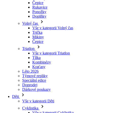
Čepice
Rukavice
Ponožky
Doplňky
Volný čas
Vše v kategorii Volný čas
Trička
Mikiny
Čepice
Triatlon
Vše v kategorii Triatlon
Tílka
Kombinézy
Kraťasy
Léto 2026
Týmové repliky
Speciální edice
Doprodej
Dárkové poukazy
Děti
Vše v kategorii Děti
Cyklistika
Vše v kategorii Cyklistika