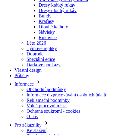
Dresy krátký rukáv
Dresy dlouhý rukáv
Bundy
Kraťasy
Dlouhé kalhoty
Návleky
Rukavice
Léto 2026
Týmové repliky
Doprodej
Speciální edice
Dárkové poukazy
Vlastní design
Příběhy
Informace
Obchodní podmínky
Informace o zpracovávání osobních údajů
Reklamační podmínky
Volná pracovní místa
Ochrana soukromí - cookies
O nás
Pro zákazníky
Ke stažení