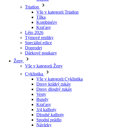
Triatlon
Vše v kategorii Triatlon
Tílka
Kombinézy
Kraťasy
Léto 2026
Týmové repliky
Speciální edice
Doprodej
Dárkové poukazy
Ženy
Vše v kategorii Ženy
Cyklistika
Vše v kategorii Cyklistika
Dresy krátký rukáv
Dresy dlouhý rukáv
Vesty
Bundy
Kraťasy
3/4 kalhoty
Dlouhé kalhoty
Spodní prádlo
Návleky