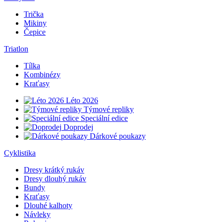
Trička
Mikiny
Čepice
Triatlon
Tílka
Kombinézy
Kraťasy
Léto 2026
Týmové repliky
Speciální edice
Doprodej
Dárkové poukazy
Cyklistika
Dresy krátký rukáv
Dresy dlouhý rukáv
Bundy
Kraťasy
Dlouhé kalhoty
Návleky