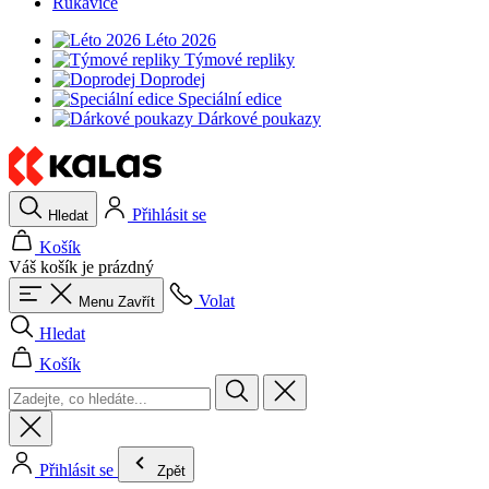
Rukavice
Léto 2026
Týmové repliky
Doprodej
Speciální edice
Dárkové poukazy
Přihlásit se
Hledat
Košík
Váš košík je prázdný
Volat
Menu
Zavřít
Hledat
Košík
Přihlásit se
Zpět