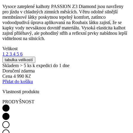
Vysoce zateplené kalhoty PASSION Z3 Diamond jsou navrženy
pro jízdu v chladných zimních měsících. Větru odolné silnější
membránové látky poskytnou tepelný komfort, zatímco
vodoodpudivá úprava aplikovaná na Roubaix látku zajistí, že se
kapky vody nevsáknou dovnitř materiálu. Vysoká elasticita kalhot
zajistí přiléhavý, ale pohodlný střih a reflexní prvky nabídnou lepší
viditelnost na silnicích.
Velikost
1
2
3
4
5
6
tabulka velikostí
Skladem > 5 ks
k expedici do 1 dne
Doručení zdarma
Cena
4 990 Kč
Přidat do košíku
Vlastnosti produktu
PRODYŠNOST