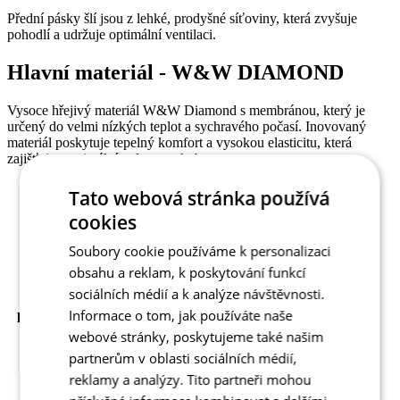
Přední pásky šlí jsou z lehké, prodyšné síťoviny, která zvyšuje
pohodlí a udržuje optimální ventilaci.
Hlavní materiál - W&W DIAMOND
Vysoce hřejivý materiál W&W Diamond s membránou, který je
určený do velmi nízkých teplot a sychravého počasí. Inovovaný
materiál poskytuje tepelný komfort a vysokou elasticitu, která
zajišťuje maximální volnost pohybu.
Složení: 85% PES 10% Elastan 5% PUR
Tato webová stránka používá
Gramáž: 285 g/m2
cookies
Soubory cookie používáme k personalizaci
obsahu a reklam, k poskytování funkcí
sociálních médií a k analýze návštěvnosti.
Kód
3195-041X--03
Informace o tom, jak používáte naše
produktu
EAN
8591851487291
webové stránky, poskytujeme také našim
SEDLO
BEZ VLOŽKY
partnerům v oblasti sociálních médií,
Střih
Aero střih
reklamy a analýzy. Tito partneři mohou
Aero střih | Větruodolný | Vodoodpudivý |