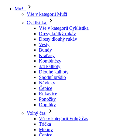
Muži
Vše v kategorii Muži
Cyklistika
Vše v kategorii Cyklistika
Dresy krátký rukáv
Dresy dlouhý rukáv
Vesty
Bundy
Kraťasy
Kombinézy
3/4 kalhoty
Dlouhé kalhoty
Spodní prádlo
Návleky
Čepice
Rukavice
Ponožky
Doplňky
Volný čas
Vše v kategorii Volný čas
Trička
Mikiny
Čepice