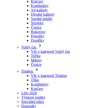
Návleky
Čepice
Rukavice
Ponožky
Doplňky
Volný čas
Vše v kategorii Volný čas
Trička
Mikiny
Čepice
Triatlon
Vše v kategorii Triatlon
Tílka
Kombinézy
Kraťasy
Léto 2026
Týmové repliky
Speciální edice
Doprodej
Dárkové poukazy
Ženy
Vše v kategorii Ženy
Cyklistika