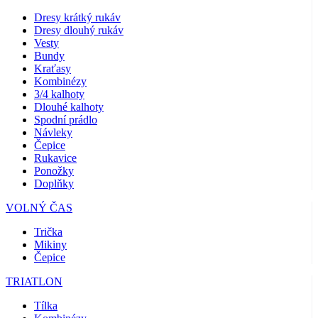
Dresy krátký rukáv
Dresy dlouhý rukáv
Vesty
Bundy
Kraťasy
Kombinézy
3/4 kalhoty
Dlouhé kalhoty
Spodní prádlo
Návleky
Čepice
Rukavice
Ponožky
Doplňky
VOLNÝ ČAS
Trička
Mikiny
Čepice
TRIATLON
Tílka