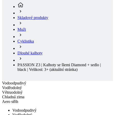
Muži
Cyklistika
Dlouhé kalhoty
PASSION Z3 | Kalhoty se šlemi Diamond + sedlo |
black | Velikost: 3+
(aktuální stránka)
Vodoodpudivý
Voděodolný
Větruodolný
Chladná zima
Aero střih
Vodoodpudivý
Voděodolný
Větruodolný
Chladná zima
Aero střih
Doručení zdarma