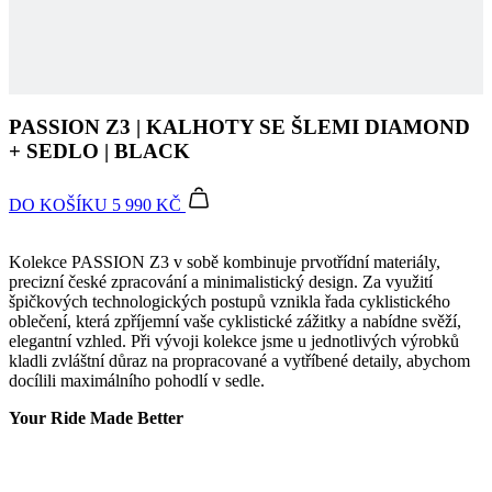
Coo
Scr
PASSION Z3 | KALHOTY SE ŠLEMI DIAMOND
fun
spr
+ SEDLO | BLACK
gp_s
.kalas.cz
1 rok 1
Tat
měsíc
pou
DO KOŠÍKU
5 990 KČ
spr
sle
uži
nap
Kolekce PASSION Z3 v sobě kombinuje prvotřídní materiály,
we
precizní české zpracování a minimalistický design. Za využití
str
obv
špičkových technologických postupů vznikla řada cyklistického
zac
oblečení, která zpříjemní vaše cyklistické zážitky a nabídne svěží,
uži
elegantní vzhled. Při vývoji kolekce jsme u jednotlivých výrobků
sta
kladli zvláštní důraz na propracované a vytříbené detaily, abychom
pož
str
docílili maximálního pohodlí v sedle.
VISITOR_PRIVACY_METADATA
5 měsíců
Ten
YouTube
Your Ride Made Better
4 týdny
coo
.youtube.com
ukl
sou
uži
vol
sou
jeji
s w
Zaz
Propracovaný střih
úda
sou