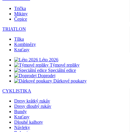
Trička
Mikiny
Čepice
TRIATLON
Tílka
Kombinézy
Kraťasy
Léto 2026
Týmové repliky
Speciální edice
Doprodej
Dárkové poukazy
CYKLISTIKA
Dresy krátký rukáv
Dresy dlouhý rukáv
Bundy
Kraťasy
Dlouhé kalhoty
Návleky