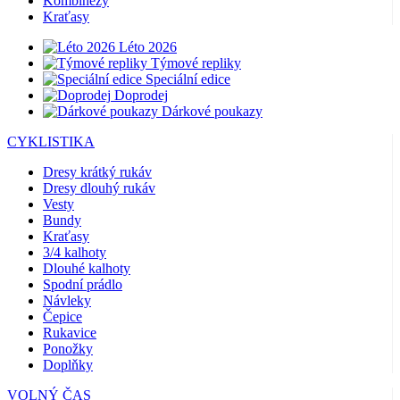
Kombinézy
Kraťasy
Léto 2026
Týmové repliky
Speciální edice
Doprodej
Dárkové poukazy
CYKLISTIKA
Dresy krátký rukáv
Dresy dlouhý rukáv
Vesty
Bundy
Kraťasy
3/4 kalhoty
Dlouhé kalhoty
Spodní prádlo
Návleky
Čepice
Rukavice
Ponožky
Doplňky
VOLNÝ ČAS