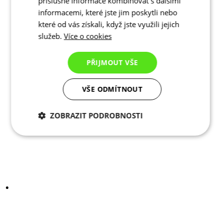
příslušné informace kombinovat s dalšími
informacemi, které jste jim poskytli nebo
které od vás získali, když jste využili jejich
služeb.
Více o cookies
PŘIJMOUT VŠE
VŠE ODMÍTNOUT
ZOBRAZIT PODROBNOSTI
Nezbytně nutné
Analytické
cookies
cookies
Marketingové
Funkční cookies
cookies