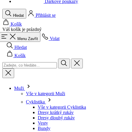
Váš košík je prázdný
Volat
Menu
Zavřít
Hledat
Košík
Muži
Vše v kategorii Muži
Cyklistika
Vše v kategorii Cyklistika
Dresy krátký rukáv
Dresy dlouhý rukáv
Vesty
Bundy
Kraťasy
Kombinézy
3/4 kalhoty
Dlouhé kalhoty
Spodní prádlo