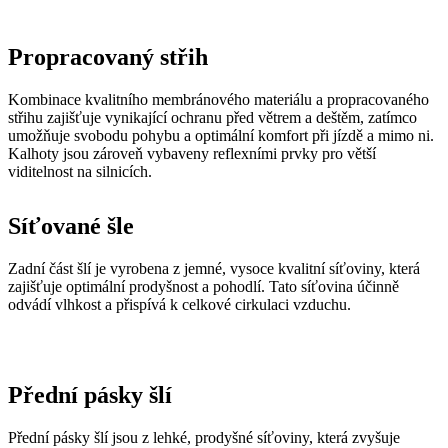
náv
Kombinace kvalitního membránového materiálu a propracovaného
růz
střihu zajišťuje vynikající ochranu před větrem a deštěm, zatímco
zás
och
umožňuje svobodu pohybu a optimální komfort při jízdě a mimo ni.
oso
Kalhoty jsou zároveň vybaveny reflexními prvky pro větší
úda
viditelnost na silnicích.
nas
kter
jeji
pre
Síťované šle
bud
bud
sez
Zadní část šlí je vyrobena z jemné, vysoce kvalitní síťoviny, která
res
zajišťuje optimální prodyšnost a pohodlí. Tato síťovina účinně
__cf_bm
29 minut
Ten
Cloudflare
odvádí vlhkost a přispívá k celkové cirkulaci vzduchu.
36 sekund
coo
Inc.
pou
.linkedin.com
roz
lid
To 
pří
Přední pásky šlí
byl
pod
pla
Přední pásky šlí jsou z lehké, prodyšné síťoviny, která zvyšuje
o p
pohodlí a udržuje optimální ventilaci.
jeji
we
str
Sedlo Endurance 3D