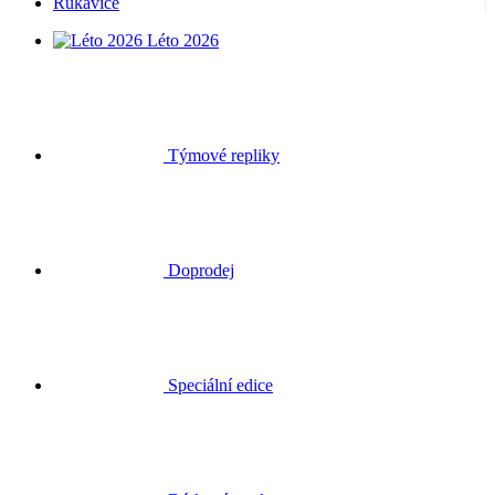
Rukavice
Léto 2026
Týmové repliky
Doprodej
Speciální edice
Dárkové poukazy
Přihlásit se
Hledat
Košík