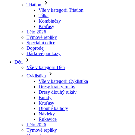
Kraťasy
Léto 2026
Týmové repliky
Speciální edice
Doprodej
Dárkové poukazy
Děti
Vše v kategorii Děti
Cyklistika
Vše v kategorii Cyklistika
Dresy krátký rukáv
Dresy dlouhý rukáv
Bundy
Kraťasy
Dlouhé kalhoty
Návleky
Rukavice
Léto 2026
Týmové repliky
Doprodej
Speciální edice
Dárkové poukazy
Vlastní design
Příběhy