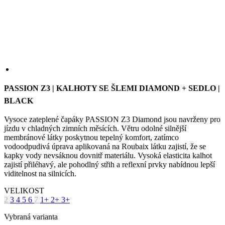
we
str
sle
pou
zlep
uži
PASSION Z3 | KALHOTY SE ŠLEMI DIAMOND + SEDLO |
zku
BLACK
laravel_session
1 den
Int
Laravel LLC
pou
www.kalas.cz
lar
Vysoce zateplené čapáky PASSION Z3 Diamond jsou navrženy pro
k id
jízdu v chladných zimních měsících. Větru odolné silnější
ins
membránové látky poskytnou tepelný komfort, zatímco
pro
Google
vodoodpudivá úprava aplikovaná na Roubaix látku zajistí, že se
Privacy Policy
_ga_LNVEC3WE5Q
.kalas.cz
1 rok 1
kapky vody nevsáknou dovnitř materiálu. Vysoká elasticita kalhot
měsíc
zajistí přiléhavý, ale pohodlný střih a reflexní prvky nabídnou lepší
viditelnost na silnicích.
__cf_bm
29 minut
Ten
Cloudflare
49 sekund
coo
Inc.
pou
VELIKOST
.heureka.group
roz
2
3
4
5
6
7
1+
2+
3+
lid
To 
Vybraná varianta
pří
byl
pod
Velikost 3 s prodlouženou délkou (obvod stejný)
pla
o p
tabulka velikostí
jeji
we
str