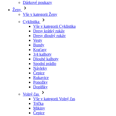
Vše v kategorii Cyklistika
Dresy krátký rukáv
Dresy dlouhý rukáv
Vesty
Bundy
Kraťasy
3/4 kalhoty
Dlouhé kalhoty
Spodní prádlo
Návleky
Čepice
Rukavice
Ponožky
Doplňky
Volný čas
Vše v kategorii Volný čas
Trička
Mikiny
Čepice
Triatlon
Vše v kategorii Triatlon
Tílka
Kombinézy