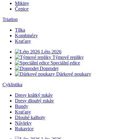
Mikiny
Čepice
Triatlon
Tílka
Kombinézy
Kraťasy
Léto 2026
Týmové repliky
Speciální edice
Doprodej
Dárkové poukazy
Cyklistika
Dresy krátký rukáv
Dresy dlouhý rukáv
Bundy
Kraťasy
Dlouhé kalhoty
Návleky
Rukavice