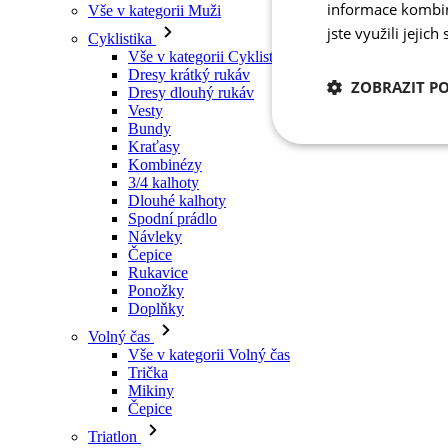
informace kombino
Vše v kategorii Muži
jste využili jejich
Cyklistika
Vše v kategorii Cyklistika
Dresy krátký rukáv
ZOBRAZIT P
Dresy dlouhý rukáv
Vesty
Bundy
Kraťasy
Nezbytně nutn
cookies
Kombinézy
3/4 kalhoty
Dlouhé kalhoty
Spodní prádlo
Návleky
Čepice
Rukavice
Ponožky
Nezbytně nutné c
Doplňky
Volný čas
Nezbytně nutné soubo
Vše v kategorii Volný čas
stránky nelze bez ne
Trička
Mikiny
Název
Čepice
udid
Triatlon