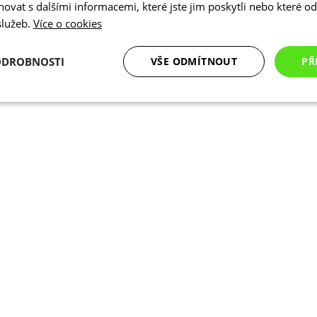
vat s dalšími informacemi, které jste jim poskytli nebo které od 
 služeb.
Více o cookies
ODROBNOSTI
VŠE ODMÍTNOUT
PŘ
é
Analytické
Marketingové
Funkční cookies
cookies
cookies
ookies
Analytické cookies
Marketingové cookies
Funkční cookies
N
ry cookie umožňují základní funkce webových stránek, jako je přihlášení uživatele a
zbytně nutných souborů cookie správně používat.
Poskytovatel
/
Vyprší
Popis
Doména
.kalas.cz
4 týdny 2
Tento cookie se používá k jedinečné identif
dny
mají přístup k webové stránce, aby sledov