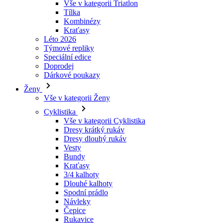
Vše v kategorii Triatlon
Tílka
laravel_session
Kombinézy
Kraťasy
Léto 2026
_ga_LNVEC3WE5Q
Týmové repliky
Speciální edice
__cf_bm
Doprodej
Dárkové poukazy
Ženy
li_gc
Vše v kategorii Ženy
Cyklistika
Vše v kategorii Cyklistika
ipCountry
Dresy krátký rukáv
Dresy dlouhý rukáv
PHPSESSID
Vesty
Bundy
Kraťasy
3/4 kalhoty
Dlouhé kalhoty
Spodní prádlo
CookieScriptConse
Návleky
Čepice
Rukavice