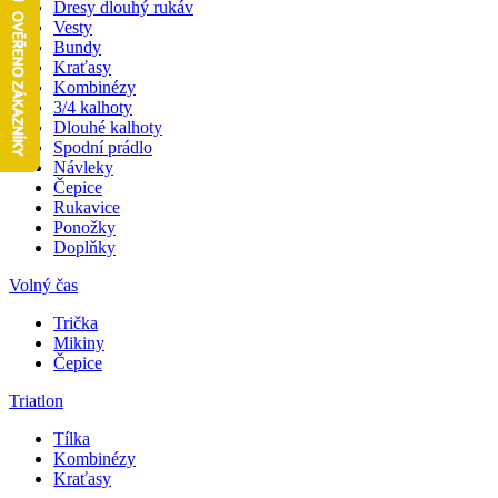
Dresy dlouhý rukáv
Vesty
Bundy
Kraťasy
Kombinézy
3/4 kalhoty
Dlouhé kalhoty
Spodní prádlo
Návleky
Čepice
Rukavice
Ponožky
Doplňky
Volný čas
Trička
Mikiny
Čepice
Triatlon
Tílka
Kombinézy
Kraťasy