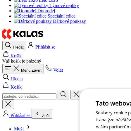
Léto 2026
Týmové repliky
Doprodej
Speciální edice
Dárkové poukazy
Přihlásit se
Hledat
Košík
Váš košík je prázdný
Volat
Menu
Zavřít
Hledat
Košík
Tato webová
Soubory cookie po
Přihlásit se
Zpět
k analýze návště
našim partnerům v
Muži