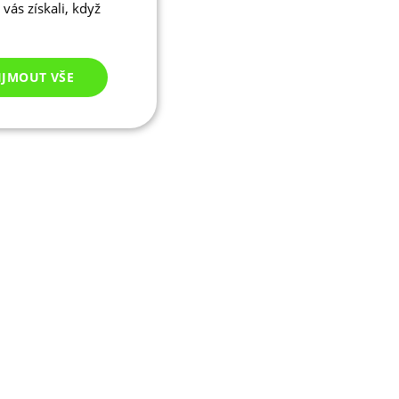
vás získali, když
IJMOUT VŠE
Nezařazené
cookies
ezařazené cookies
 správa účtu. Webové
ikaci zařízení, která
ala používání a