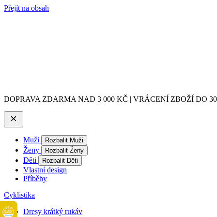
Přejít na obsah
DOPRAVA ZDARMA NAD 3 000 KČ | VRÁCENÍ ZBOŽÍ DO 3
Muži
Rozbalit Muži
Ženy
Rozbalit Ženy
Děti
Rozbalit Děti
Vlastní design
Příběhy
Cyklistika
Dresy krátký rukáv