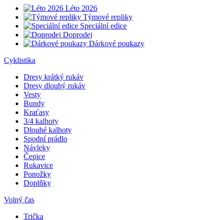
Léto 2026
Týmové repliky
Speciální edice
Doprodej
Dárkové poukazy
Cyklistika
Dresy krátký rukáv
Dresy dlouhý rukáv
Vesty
Bundy
Kraťasy
3/4 kalhoty
Dlouhé kalhoty
Spodní prádlo
Návleky
Čepice
Rukavice
Ponožky
Doplňky
Volný čas
Trička