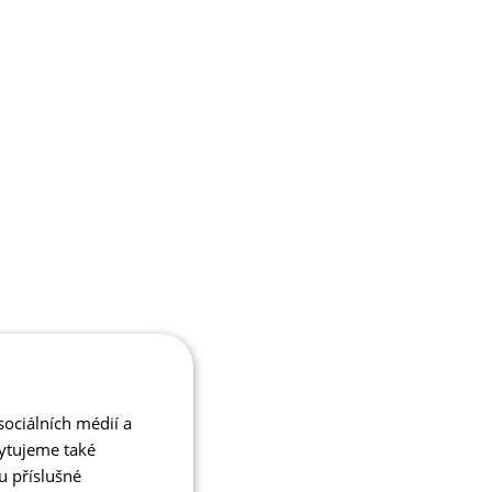
ociálních médií a
kytujeme také
u příslušné