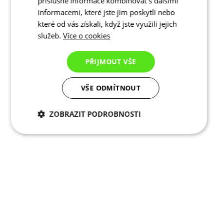
příslušné informace kombinovat s dalšími
informacemi, které jste jim poskytli nebo
které od vás získali, když jste využili jejich
služeb.
Více o cookies
PŘIJMOUT VŠE
VŠE ODMÍTNOUT
ZOBRAZIT PODROBNOSTI
Nezbytně nutné
Analytické
cookies
cookies
Marketingové
Funkční cookies
cookies