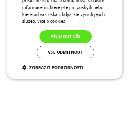
příslušné informace kombinovat s dalšími
informacemi, které jste jim poskytli nebo
které od vás získali, když jste využili jejich
služeb.
Více o cookies
PŘIJMOUT VŠE
VŠE ODMÍTNOUT
ZOBRAZIT PODROBNOSTI
Nezbytně nutné
Analytické
cookies
cookies
Marketingové
Funkční cookies
cookies