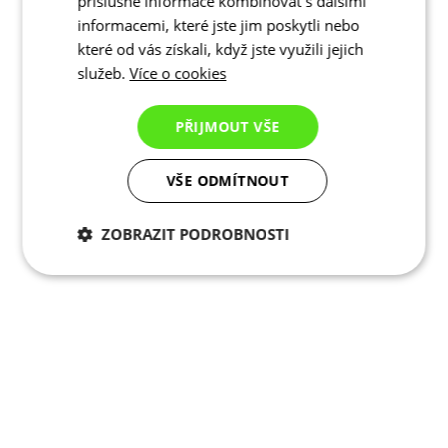
příslušné informace kombinovat s dalšími
informacemi, které jste jim poskytli nebo
které od vás získali, když jste využili jejich
služeb.
Více o cookies
PŘIJMOUT VŠE
VŠE ODMÍTNOUT
ZOBRAZIT PODROBNOSTI
Nezbytně nutné
Analytické
cookies
cookies
Marketingové
Funkční cookies
cookies