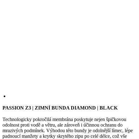
we
str
sle
pou
zlep
uži
zku
laravel_session
1 den
Int
Laravel LLC
pou
www.kalas.cz
lar
k id
ins
pro
Google
Privacy Policy
_ga_LNVEC3WE5Q
.kalas.cz
1 rok 1
měsíc
PASSION Z3 | ZIMNÍ BUNDA DIAMOND | BLACK
__cf_bm
29 minut
Ten
Cloudflare
49 sekund
coo
Inc.
pou
.heureka.group
Technologicky pokročilá membrána poskytuje nejen špičkovou
roz
odolnost proti vodě a větru, ale zároveň i účinnou ochranu do
lid
mrazivých podmínek. Výhodou této bundy je odolnější límec, lépe
To 
pří
padnoucí manžety a krytky skrytého zipu po celé délce, což vše
byl
přispívá k většímu pohodlí. Reflexní prvky pomohou zvýšit vaši
pod
viditelnost na silnicích.
pla
o p
jeji
VELIKOST
we
2
3
4
5
6
7
1+
2+
3+
str