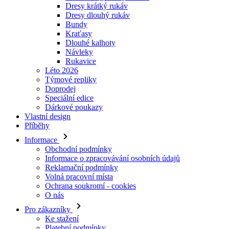
Návleky
Rukavice
Léto 2026
Týmové repliky
Doprodej
Speciální edice
Dárkové poukazy
Vlastní design
Příběhy
Informace
Obchodní podmínky
Informace o zpracovávání osobních údajů
Reklamační podmínky
Volná pracovní místa
Ochrana soukromí - cookies
O nás
Pro zákazníky
Ke stažení
Platební podmínky
Doprava a její ceny
Nejčastější dotazy
Velikostní tabulky
Kontakty