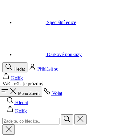
Dárkové poukazy
Přihlásit se
Hledat
Košík
Váš košík je prázdný
Volat
Menu
Zavřít
Hledat
Košík
Muži
Vše v kategorii Muži
Cyklistika