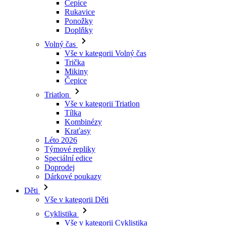
Volný čas
Vše v kategorii Volný čas
Trička
Mikiny
Čepice
Triatlon
Vše v kategorii Triatlon
Tílka
Kombinézy
Kraťasy
Léto 2026
Týmové repliky
Speciální edice
Doprodej
Dárkové poukazy
Děti
Vše v kategorii Děti
Cyklistika
Vše v kategorii Cyklistika
Dresy krátký rukáv
Dresy dlouhý rukáv
Bundy
Kraťasy
Dlouhé kalhoty