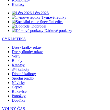
Kombinézy
Kraťasy
Léto 2026
Týmové repliky
Speciální edice
Doprodej
Dárkové poukazy
CYKLISTIKA
Dresy krátký rukáv
Dresy dlouhý rukáv
Vesty
Bundy
Kraťasy
3/4 kalhoty
Dlouhé kalhoty
Spodní prádlo
Návleky
Čepice
Rukavice
Ponožky
Doplňky
VOLNÝ ČAS