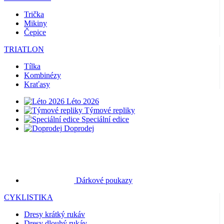
Trička
Mikiny
Čepice
TRIATLON
Tílka
Kombinézy
Kraťasy
Léto 2026
Týmové repliky
Speciální edice
Doprodej
Dárkové poukazy
CYKLISTIKA
Dresy krátký rukáv
Dresy dlouhý rukáv
Bundy
Kraťasy
Dlouhé kalhoty
Návleky