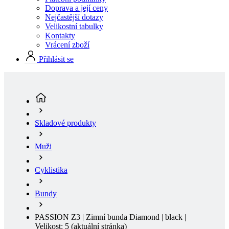
Vrácení zboží
Přihlásit se
Skladové produkty
Muži
Cyklistika
Bundy
PASSION Z3 | Zimní bunda Diamond | black |
Velikost: 5
(aktuální stránka)
Vodoodpudivý
Voděodolný
Větruodolný