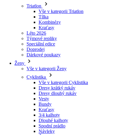
Kraťasy
Léto 2026
Týmové repliky
Speciální edice
Doprodej
Dárkové poukazy
Ženy
Vše v kategorii Ženy
Cyklistika
Vše v kategorii Cyklistika
Dresy krátký rukáv
Dresy dlouhý rukáv
Vesty
Bundy
Kraťasy
3/4 kalhoty
Dlouhé kalhoty
Spodní prádlo
Návleky
Čepice
Rukavice
Ponožky
Doplňky