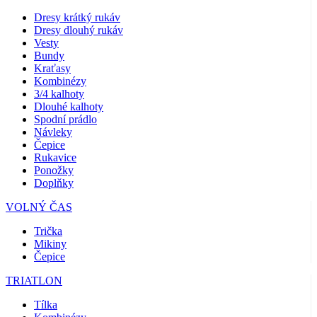
Dresy krátký rukáv
Dresy dlouhý rukáv
Vesty
Bundy
Kraťasy
Kombinézy
3/4 kalhoty
Dlouhé kalhoty
Spodní prádlo
Návleky
Čepice
Rukavice
Ponožky
Doplňky
VOLNÝ ČAS
Trička
Mikiny
Čepice
TRIATLON
Tílka