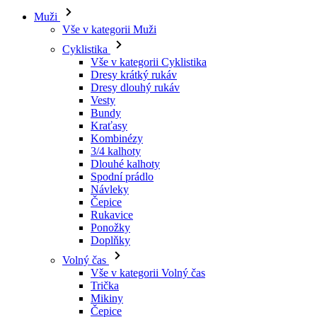
Vše v kategorii Cyklistika
Dresy krátký rukáv
Dresy dlouhý rukáv
Vesty
Bundy
Kraťasy
Kombinézy
3/4 kalhoty
Dlouhé kalhoty
Spodní prádlo
Návleky
Čepice
Rukavice
Ponožky
Doplňky
Volný čas
Vše v kategorii Volný čas
Trička
Mikiny
Čepice
Triatlon
Vše v kategorii Triatlon
Tílka
Kombinézy