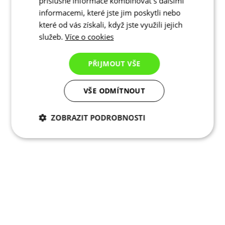
příslušné informace kombinovat s dalšími
informacemi, které jste jim poskytli nebo
které od vás získali, když jste využili jejich
služeb.
Více o cookies
PŘIJMOUT VŠE
VŠE ODMÍTNOUT
ZOBRAZIT PODROBNOSTI
Nezbytně nutné
Analytické
cookies
cookies
Marketingové
Funkční cookies
cookies