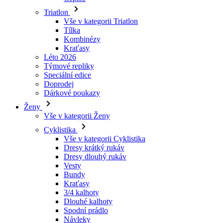
Triatlon
Vše v kategorii Triatlon
Tílka
Kombinézy
Kraťasy
Léto 2026
Týmové repliky
Speciální edice
Doprodej
Dárkové poukazy
Ženy
Vše v kategorii Ženy
Cyklistika
Vše v kategorii Cyklistika
Dresy krátký rukáv
Dresy dlouhý rukáv
Vesty
Bundy
Kraťasy
3/4 kalhoty
Dlouhé kalhoty
Spodní prádlo
Návleky