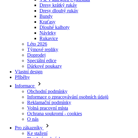
Dresy krátký rukáv
Dresy dlouhý rukáv
Bundy
Kraťasy
Dlouhé kalhoty
Návleky
Rukavice
Léto 2026
Týmové repliky
Doprodej
Speciální edice
Dárkové poukazy
Vlastní design
Příběhy
Informace
Obchodní podmínky
Informace o zpracovávání osobních údajů
Reklamační podmínky
Volná pracovní místa
Ochrana soukromí - cookies
O nás
Pro zákazníky
Ke stažení