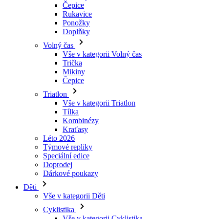
Čepice
Rukavice
Ponožky
Doplňky
Volný čas
Vše v kategorii Volný čas
Trička
Mikiny
Čepice
Triatlon
Vše v kategorii Triatlon
Tílka
Kombinézy
Kraťasy
Léto 2026
Týmové repliky
Speciální edice
Doprodej
Dárkové poukazy
Děti
Vše v kategorii Děti
Cyklistika
Vše v kategorii Cyklistika