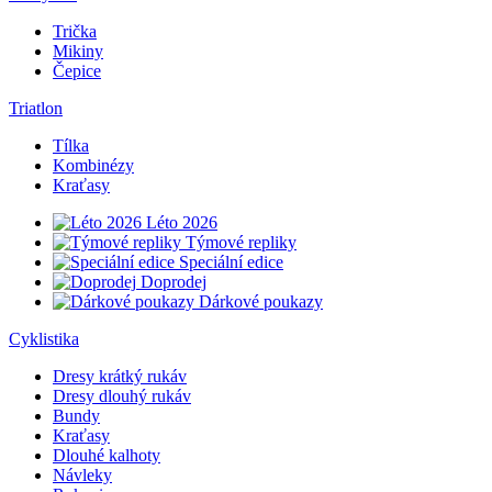
Trička
Mikiny
Čepice
Triatlon
Tílka
Kombinézy
Kraťasy
Léto 2026
Týmové repliky
Speciální edice
Doprodej
Dárkové poukazy
Cyklistika
Dresy krátký rukáv
Dresy dlouhý rukáv
Bundy
Kraťasy
Dlouhé kalhoty
Návleky