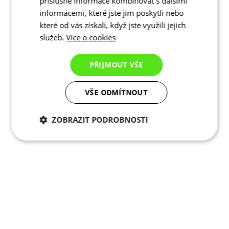
příslušné informace kombinovat s dalšími
informacemi, které jste jim poskytli nebo
které od vás získali, když jste využili jejich
služeb.
Více o cookies
PŘIJMOUT VŠE
VŠE ODMÍTNOUT
ZOBRAZIT PODROBNOSTI
Nezbytně nutné
Analytické
cookies
cookies
Marketingové
Funkční cookies
cookies