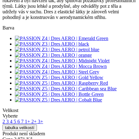
rukávem a byl navržen tak, aby splňoval požadavky profesionálních
týmů. Látky jsou lehké a prodyšné, aby odváděly pot z těla a
udržely vás v suchu. Dres z elastické látky je zároveň velmi
pohodlný a je konstruován v aerodynamickém střihu.
Barva
Velikost
Vyberte
2
3
4
5
6
7
1+
2+
3+
tabulka velikostí
Produkt není skladem