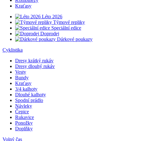
Kombinézy
Kraťasy
Léto 2026
Týmové repliky
Speciální edice
Doprodej
Dárkové poukazy
Cyklistika
Dresy krátký rukáv
Dresy dlouhý rukáv
Vesty
Bundy
Kraťasy
3/4 kalhoty
Dlouhé kalhoty
Spodní prádlo
Návleky
Čepice
Rukavice
Ponožky
Doplňky
Volný čas