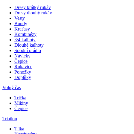
Dresy krátký rukáv
Dresy dlouhý rukáv
Vesty
Bundy
Kraťasy
Kombinézy
3/4 kalhoty
Dlouhé kalhoty
Spodní prádlo
Návleky
Čepice
Rukavice
Ponožky
Doplňky
Volný čas
Trička
Mikiny
Čepice
Triatlon
Tílka