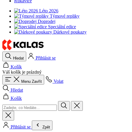
Rukavice
Léto 2026
Týmové repliky
Doprodej
Speciální edice
Dárkové poukazy
Přihlásit se
Hledat
Košík
Váš košík je prázdný
Volat
Menu
Zavřít
Hledat
Košík
Přihlásit se
Zpět