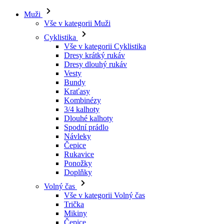
Muži
Vše v kategorii Muži
Cyklistika
Vše v kategorii Cyklistika
Dresy krátký rukáv
Dresy dlouhý rukáv
Vesty
Bundy
Kraťasy
Kombinézy
3/4 kalhoty
Dlouhé kalhoty
Spodní prádlo
Návleky
Čepice
Rukavice
Ponožky
Doplňky
Volný čas
Vše v kategorii Volný čas
Trička
Mikiny
Čepice