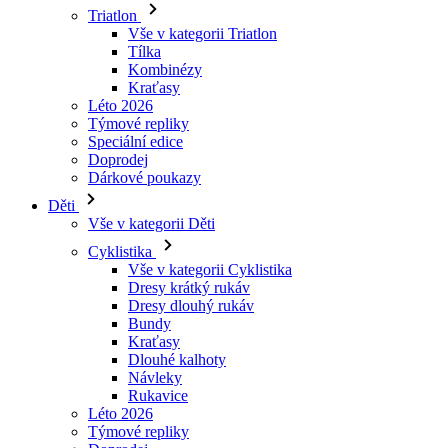
Kraťasy
Léto 2026
Týmové repliky
Speciální edice
Doprodej
Dárkové poukazy
Děti
Vše v kategorii Děti
Cyklistika
Vše v kategorii Cyklistika
Dresy krátký rukáv
Dresy dlouhý rukáv
Bundy
Kraťasy
Dlouhé kalhoty
Návleky
Rukavice
Léto 2026
Týmové repliky
Doprodej
Speciální edice
Dárkové poukazy
Vlastní design
Příběhy