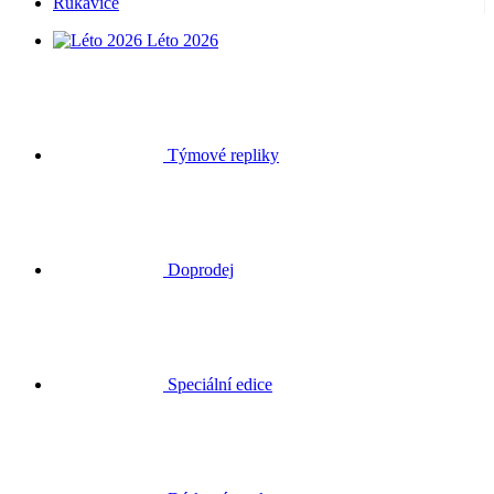
Rukavice
Léto 2026
Týmové repliky
Doprodej
Speciální edice
Dárkové poukazy
Přihlásit se
Hledat
Košík