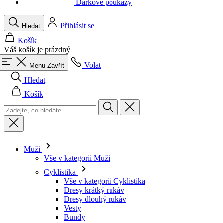
Váš košík je prázdný
Volat
Menu
Zavřít
Hledat
Košík
Muži
Vše v kategorii Muži
Cyklistika
Vše v kategorii Cyklistika
Dresy krátký rukáv
Dresy dlouhý rukáv
Vesty
Bundy
Kraťasy
Kombinézy
3/4 kalhoty
Dlouhé kalhoty
Spodní prádlo