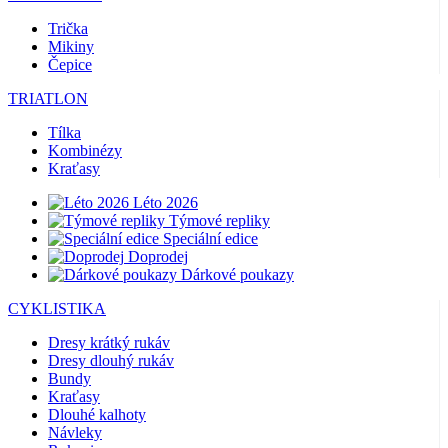
Trička
Mikiny
Čepice
TRIATLON
Tílka
Kombinézy
Kraťasy
Léto 2026
Týmové repliky
Speciální edice
Doprodej
Dárkové poukazy
CYKLISTIKA
Dresy krátký rukáv
Dresy dlouhý rukáv
Bundy
Kraťasy
Dlouhé kalhoty
Návleky