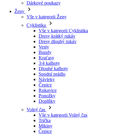
Vše v kategorii Cyklistika
Dresy krátký rukáv
Dresy dlouhý rukáv
Vesty
Bundy
Kraťasy
3/4 kalhoty
Dlouhé kalhoty
Spodní prádlo
Návleky
Čepice
Rukavice
Ponožky
Doplňky
Volný čas
Vše v kategorii Volný čas
Trička
Mikiny
Čepice
Triatlon
Vše v kategorii Triatlon
Tílka
Kombinézy