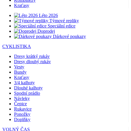
Kombinézy
Kraťasy
Léto 2026
Týmové repliky
Speciální edice
Doprodej
Dárkové poukazy
CYKLISTIKA
Dresy krátký rukáv
Dresy dlouhý rukáv
Vesty
Bundy
Kraťasy
3/4 kalhoty
Dlouhé kalhoty
Spodní prádlo
Návleky
Čepice
Rukavice
Ponožky
Doplňky
VOLNÝ ČAS