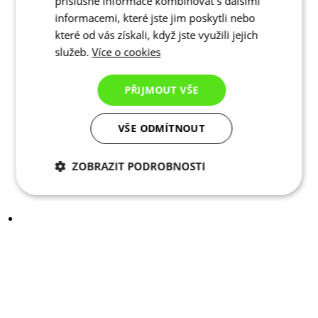
příslušné informace kombinovat s dalšími
informacemi, které jste jim poskytli nebo
které od vás získali, když jste využili jejich
služeb.
Více o cookies
PŘIJMOUT VŠE
VŠE ODMÍTNOUT
ZOBRAZIT PODROBNOSTI
Nezbytně nutné
Analytické
cookies
cookies
Marketingové
Funkční cookies
cookies