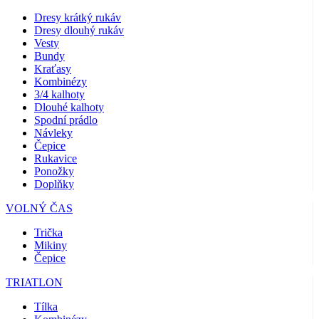
Dresy krátký rukáv
Dresy dlouhý rukáv
Vesty
Bundy
Kraťasy
Kombinézy
3/4 kalhoty
Dlouhé kalhoty
Spodní prádlo
Návleky
Čepice
Rukavice
Ponožky
Doplňky
VOLNÝ ČAS
Trička
Mikiny
Čepice
TRIATLON
Tílka