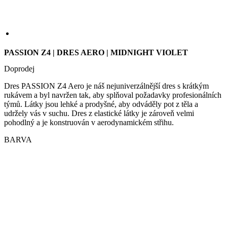
we
PASSION Z4 | DRES AERO | MIDNIGHT VIOLET
str
sle
Doprodej
pou
zlep
uži
Dres PASSION Z4 Aero je náš nejuniverzálnější dres s krátkým
zku
rukávem a byl navržen tak, aby splňoval požadavky profesionálních
týmů. Látky jsou lehké a prodyšné, aby odváděly pot z těla a
laravel_session
1 den
Int
Laravel LLC
pou
udržely vás v suchu. Dres z elastické látky je zároveň velmi
www.kalas.cz
lar
pohodlný a je konstruován v aerodynamickém střihu.
k id
ins
BARVA
pro
Google
Privacy Policy
_ga_LNVEC3WE5Q
.kalas.cz
1 rok 1
měsíc
__cf_bm
29 minut
Ten
Cloudflare
49 sekund
coo
Inc.
pou
.heureka.group
roz
lid
To 
pří
byl
pod
pla
o p
jeji
we
str