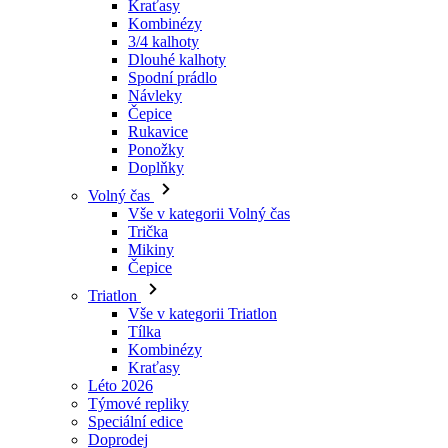
Návleky
Čepice
Rukavice
Ponožky
Doplňky
Volný čas
Vše v kategorii Volný čas
Trička
Mikiny
Čepice
Triatlon
Vše v kategorii Triatlon
Tílka
Kombinézy
Kraťasy
Léto 2026
Týmové repliky
Speciální edice
Doprodej
Dárkové poukazy
Ženy
Vše v kategorii Ženy
Cyklistika