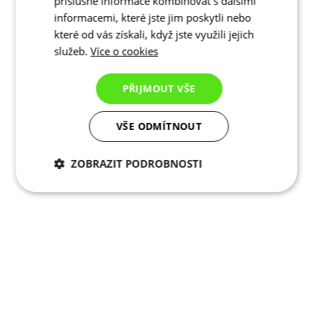
příslušné informace kombinovat s dalšími
informacemi, které jste jim poskytli nebo
které od vás získali, když jste využili jejich
služeb.
Více o cookies
PŘIJMOUT VŠE
VŠE ODMÍTNOUT
ZOBRAZIT PODROBNOSTI
Nezbytně nutné
Analytické
cookies
cookies
Marketingové
Funkční cookies
cookies