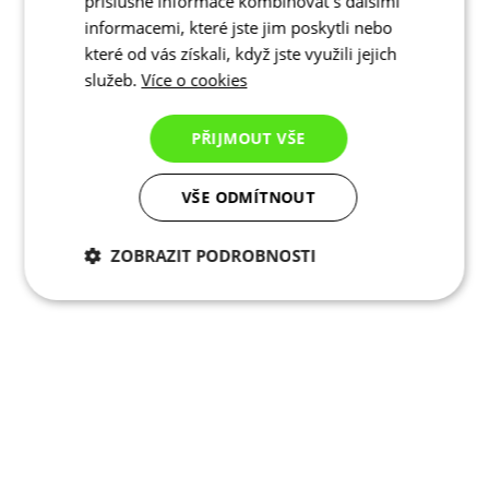
příslušné informace kombinovat s dalšími
informacemi, které jste jim poskytli nebo
které od vás získali, když jste využili jejich
služeb.
Více o cookies
PŘIJMOUT VŠE
VŠE ODMÍTNOUT
ZOBRAZIT PODROBNOSTI
Nezbytně nutné
Analytické
cookies
cookies
Marketingové
Funkční cookies
cookies