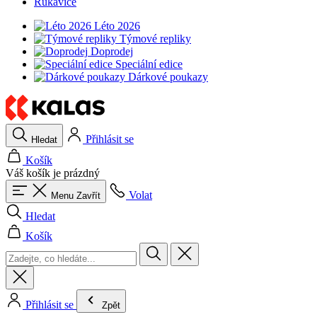
Rukavice
Léto 2026
Týmové repliky
Doprodej
Speciální edice
Dárkové poukazy
Přihlásit se
Hledat
Košík
Váš košík je prázdný
Volat
Menu
Zavřít
Hledat
Košík
Přihlásit se
Zpět