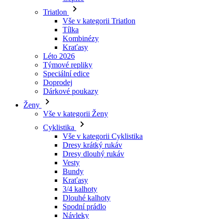
Triatlon
Vše v kategorii Triatlon
Tílka
Kombinézy
Kraťasy
Léto 2026
Týmové repliky
Speciální edice
Doprodej
Dárkové poukazy
Ženy
Vše v kategorii Ženy
Cyklistika
Vše v kategorii Cyklistika
Dresy krátký rukáv
Dresy dlouhý rukáv
Vesty
Bundy
Kraťasy
3/4 kalhoty
Dlouhé kalhoty
Spodní prádlo
Návleky