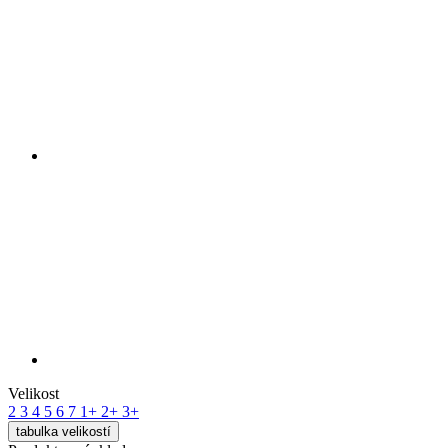
Velikost
2
3
4
5
6
7
1+
2+
3+
tabulka velikostí
Produkt není skladem
Doručení zdarma
Cena
3 051 Kč
Původní cena
3 390 Kč
Hlídat dostupnost
Vlastnosti produktu
PRODYŠNOST