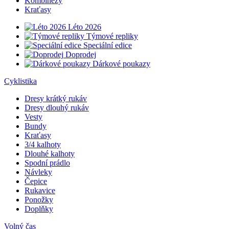
Kombinézy
Kraťasy
Léto 2026
Týmové repliky
Speciální edice
Doprodej
Dárkové poukazy
Cyklistika
Dresy krátký rukáv
Dresy dlouhý rukáv
Vesty
Bundy
Kraťasy
3/4 kalhoty
Dlouhé kalhoty
Spodní prádlo
Návleky
Čepice
Rukavice
Ponožky
Doplňky
Volný čas