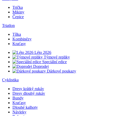
Trička
Mikiny
Čepice
Triatlon
Tílka
Kombinézy
Kraťasy
Léto 2026
Týmové repliky
Speciální edice
Doprodej
Dárkové poukazy
Cyklistika
Dresy krátký rukáv
Dresy dlouhý rukáv
Bundy
Kraťasy
Dlouhé kalhoty
Návleky