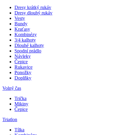
Dresy krátký rukáv
Dresy dlouhý rukáv
Vesty
Bundy
Kraťasy
Kombinézy
3/4 kalhoty
Dlouhé kalhoty
Spodní prádlo
Návleky
Čepice
Rukavice
Ponožky
Doplňky
Volný čas
Trička
Mikiny
Čepice
Triatlon
Tílka