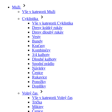
Muži
Vše v kategorii Muži
Cyklistika
Vše v kategorii Cyklistika
Dresy krátký rukáv
Dresy dlouhý rukáv
Vesty
Bundy
Kraťasy
Kombinézy
3/4 kalhoty
Dlouhé kalhoty
Spodní prádlo
Návleky
Čepice
Rukavice
Ponožky
Doplňky
Volný čas
Vše v kategorii Volný čas
Trička
Mikiny
Čepice