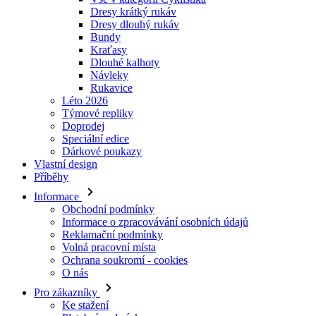
Dresy krátký rukáv
Dresy dlouhý rukáv
Bundy
Kraťasy
Dlouhé kalhoty
Návleky
Rukavice
Léto 2026
Týmové repliky
Doprodej
Speciální edice
Dárkové poukazy
Vlastní design
Příběhy
Informace
Obchodní podmínky
Informace o zpracovávání osobních údajů
Reklamační podmínky
Volná pracovní místa
Ochrana soukromí - cookies
O nás
Pro zákazníky
Ke stažení