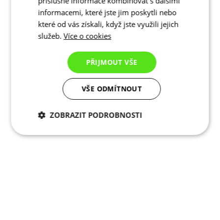
příslušné informace kombinovat s dalšími
informacemi, které jste jim poskytli nebo
které od vás získali, když jste využili jejich
služeb.
Více o cookies
PŘIJMOUT VŠE
VŠE ODMÍTNOUT
ZOBRAZIT PODROBNOSTI
Nezbytně nutné
Analytické
cookies
cookies
Marketingové
Funkční cookies
cookies