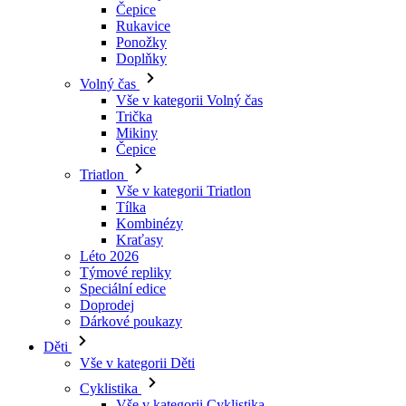
Čepice
Rukavice
Ponožky
Doplňky
Volný čas
Vše v kategorii Volný čas
Trička
Mikiny
Čepice
Triatlon
Vše v kategorii Triatlon
Tílka
Kombinézy
Kraťasy
Léto 2026
Týmové repliky
Speciální edice
Doprodej
Dárkové poukazy
Děti
Vše v kategorii Děti
Cyklistika
Vše v kategorii Cyklistika