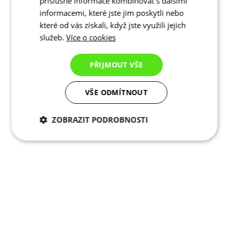
příslušné informace kombinovat s dalšími
informacemi, které jste jim poskytli nebo
které od vás získali, když jste využili jejich
služeb.
Více o cookies
PŘIJMOUT VŠE
VŠE ODMÍTNOUT
ZOBRAZIT PODROBNOSTI
Nezbytně nutné
Analytické
cookies
cookies
Marketingové
Funkční cookies
cookies