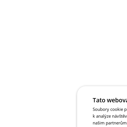
Tato webová
Soubory cookie po
k analýze návště
našim partnerům v