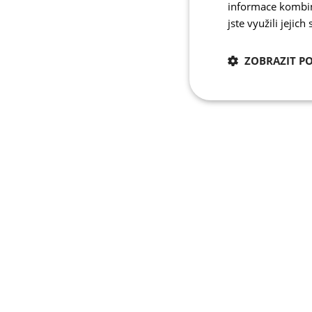
informace kombino
jste využili jejich
ZOBRAZIT P
Nezbytně nutn
cookies
Nezbytně nutné c
Nezbytně nutné soubo
stránky nelze bez ne
Název
udid