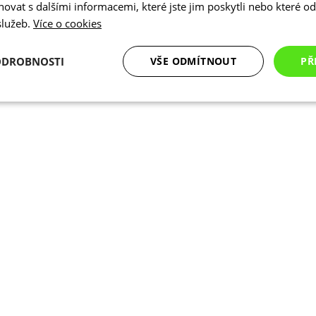
vat s dalšími informacemi, které jste jim poskytli nebo které od 
 služeb.
Více o cookies
ODROBNOSTI
VŠE ODMÍTNOUT
PŘ
é
Analytické
Marketingové
Funkční cookies
cookies
cookies
ookies
Analytické cookies
Marketingové cookies
Funkční cookies
N
ry cookie umožňují základní funkce webových stránek, jako je přihlášení uživatele a
zbytně nutných souborů cookie správně používat.
Poskytovatel
/
Vyprší
Popis
Doména
.kalas.cz
4 týdny 2
Tento cookie se používá k jedinečné identif
dny
mají přístup k webové stránce, aby sledov