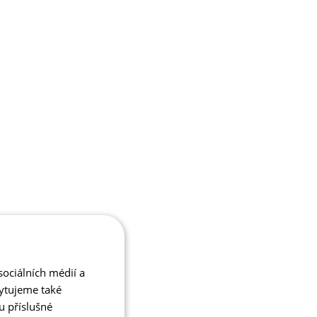
ociálních médií a
kytujeme také
u příslušné