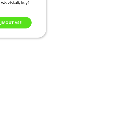
vás získali, když
IJMOUT VŠE
Nezařazené
cookies
ezařazené cookies
 správa účtu. Webové
ikaci zařízení, která
ala používání a