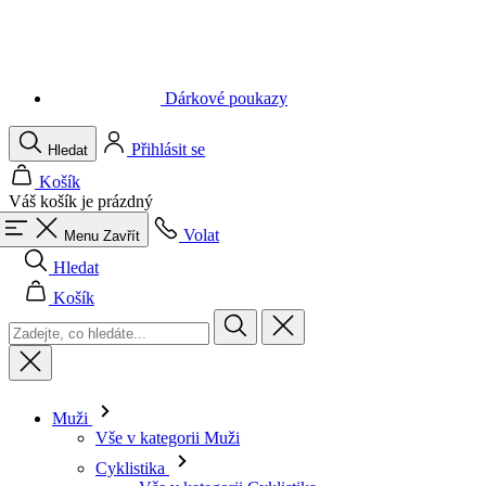
Dárkové poukazy
Přihlásit se
Hledat
Košík
Váš košík je prázdný
Volat
Menu
Zavřít
Hledat
Košík
Muži
Vše v kategorii Muži
Cyklistika
Vše v kategorii Cyklistika
Dresy krátký rukáv
Dresy dlouhý rukáv
Vesty
Bundy