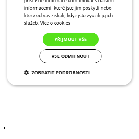
příslušné informace kombinovat s dalšími
informacemi, které jste jim poskytli nebo
které od vás získali, když jste využili jejich
služeb.
Více o cookies
PŘIJMOUT VŠE
VŠE ODMÍTNOUT
ZOBRAZIT PODROBNOSTI
Nezbytně nutné
Analytické
cookies
cookies
Marketingové
Funkční cookies
cookies