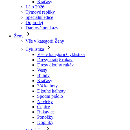
Dárkové poukazy
Ženy
Vše v kategorii Ženy
Cyklistika
Vše v kategorii Cyklistika
Dresy krátký rukáv
Dresy dlouhý rukáv
Vesty
Bundy
Kraťasy
3/4 kalhoty
Dlouhé kalhoty
Spodní prádlo
Návleky
Čepice
Rukavice
Ponožky
Doplňky
Volný čas
Vše v kategorii Volný čas
Trička
Mikiny
Čepice