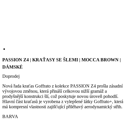
we
str
sle
pou
zlep
uži
zku
PASSION Z4 | KRAŤASY SE ŠLEMI | MOCCA BROWN |
laravel_session
1 den
Int
Laravel LLC
pou
www.kalas.cz
DÁMSKÉ
lar
k id
Doprodej
ins
pro
Google
Nová řada kraťas Goffrato z kolekce PASSION Z4 prošla zásadní
Privacy Policy
_ga_LNVEC3WE5Q
.kalas.cz
1 rok 1
vývojovou změnou, která přináší celkovou nižší gramáž a
měsíc
prodyšnější konstrukci šlí, což poskytuje novou úroveň pohodlí.
__cf_bm
29 minut
Ten
Cloudflare
Hlavní část kraťasů je vyrobena z vylepšené látky Goffrato+, která
49 sekund
coo
Inc.
má kompresní vlastnosti zajišťující přiléhavý aerodynamický střih.
pou
.heureka.group
roz
BARVA
lid
To 
pří
byl
pod
pla
o p
jeji
we
str