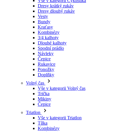
Kraťasy
Kombinézy
3/4 kalhoty
Dlouhé kalhoty
Spodní prádlo
Návleky
Čepice
Rukavice
Ponožky
Doplňky
Volný čas
Vše v kategorii Volný čas
Trička
Mikiny
Čepice
Triatlon
Vše v kategorii Triatlon
Tílka
Kombinézy
Kraťasy
Léto 2026
Týmové repliky
Speciální edice
Doprodej