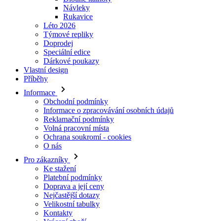
Doprodej
Speciální edice
Dárkové poukazy
Vlastní design
Příběhy
Informace
Obchodní podmínky
Informace o zpracovávání osobních údajů
Reklamační podmínky
Volná pracovní místa
Ochrana soukromí - cookies
O nás
Pro zákazníky
Ke stažení
Platební podmínky
Doprava a její ceny
Nejčastější dotazy
Velikostní tabulky
Kontakty
Vrácení zboží
Přihlásit se