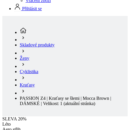
Skladové produkty
Ženy
Cyklistika
Kraťasy
PASSION Z4 | Kraťasy se šlemi | Mocca Brown |
DÁMSKÉ | Velikost: 1
(aktuální stránka)
SLEVA 20%
Léto
Aero střih
Sleva SLEVA 20%
Doprodej
Léto
Aero střih