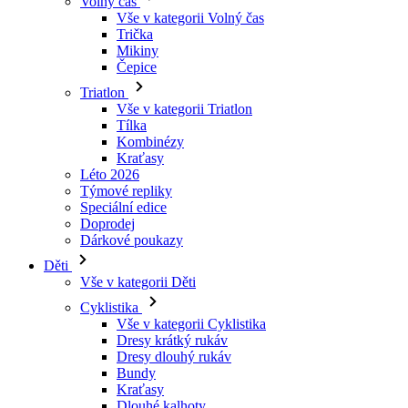
Triatlon
Vše v kategorii Triatlon
Tílka
Kombinézy
Kraťasy
Léto 2026
Týmové repliky
Speciální edice
Doprodej
Dárkové poukazy
Děti
Vše v kategorii Děti
Cyklistika
Vše v kategorii Cyklistika
Dresy krátký rukáv
Dresy dlouhý rukáv
Bundy
Kraťasy
Dlouhé kalhoty
Návleky
Rukavice
Léto 2026
Týmové repliky