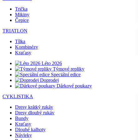
Trička
Mikiny
Čepice
TRIATLON
Tílka
Kombinézy
Kraťasy
Léto 2026
Týmové repliky
Speciální edice
Doprodej
Dárkové poukazy
CYKLISTIKA
Dresy krátký rukáv
Dresy dlouhý rukáv
Bundy
Kraťasy
Dlouhé kalhoty
Návleky