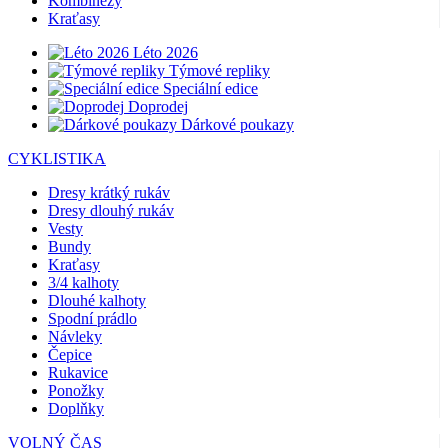
Kombinézy
Kraťasy
Léto 2026
Týmové repliky
Speciální edice
Doprodej
Dárkové poukazy
CYKLISTIKA
Dresy krátký rukáv
Dresy dlouhý rukáv
Vesty
Bundy
Kraťasy
3/4 kalhoty
Dlouhé kalhoty
Spodní prádlo
Návleky
Čepice
Rukavice
Ponožky
Doplňky
VOLNÝ ČAS