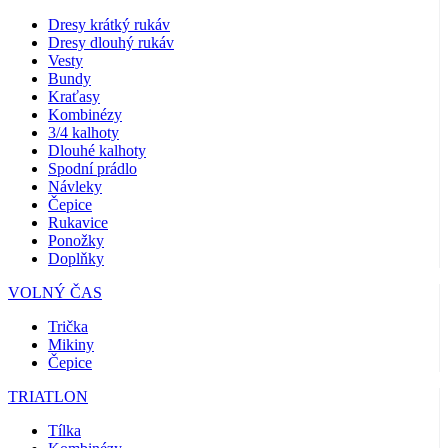
Dresy krátký rukáv
Dresy dlouhý rukáv
Vesty
Bundy
Kraťasy
Kombinézy
3/4 kalhoty
Dlouhé kalhoty
Spodní prádlo
Návleky
Čepice
Rukavice
Ponožky
Doplňky
VOLNÝ ČAS
Trička
Mikiny
Čepice
TRIATLON
Tílka