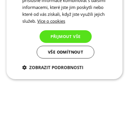
příslušné informace kombinovat s dalšími
informacemi, které jste jim poskytli nebo
které od vás získali, když jste využili jejich
služeb.
Více o cookies
PŘIJMOUT VŠE
VŠE ODMÍTNOUT
ZOBRAZIT PODROBNOSTI
Nezbytně nutné
Analytické
cookies
cookies
Marketingové
Funkční cookies
cookies