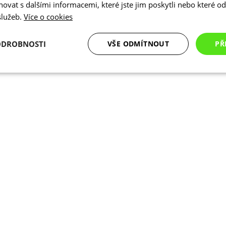
vat s dalšími informacemi, které jste jim poskytli nebo které od 
 služeb.
Více o cookies
ODROBNOSTI
VŠE ODMÍTNOUT
PŘ
é
Analytické
Marketingové
Funkční cookies
cookies
cookies
ookies
Analytické cookies
Marketingové cookies
Funkční cookies
N
ry cookie umožňují základní funkce webových stránek, jako je přihlášení uživatele a
zbytně nutných souborů cookie správně používat.
Poskytovatel
/
Vyprší
Popis
Doména
.kalas.cz
4 týdny 2
Tento cookie se používá k jedinečné identif
dny
mají přístup k webové stránce, aby sledov