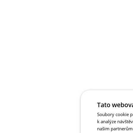
Tato webová
Soubory cookie po
k analýze návště
našim partnerům v