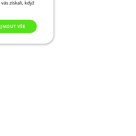
vás získali, když
IJMOUT VŠE
Nezařazené
cookies
ezařazené cookies
 správa účtu. Webové
ikaci zařízení, která
ala používání a