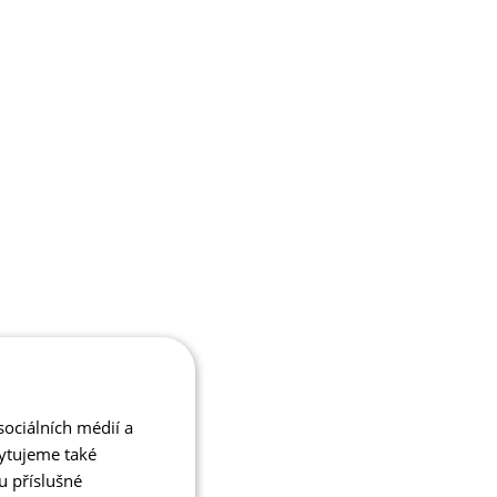
ociálních médií a
kytujeme také
u příslušné