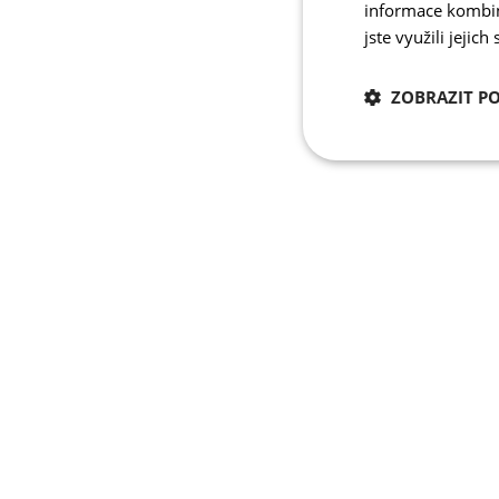
informace kombino
jste využili jejich
ZOBRAZIT P
Nezbytně nutn
cookies
Nezbytně nutné c
Nezbytně nutné soubo
stránky nelze bez ne
Název
udid