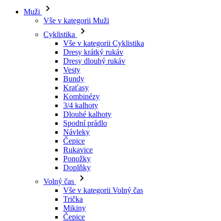
Vše v kategorii Cyklistika
Dresy krátký rukáv
Dresy dlouhý rukáv
Vesty
Bundy
Kraťasy
Kombinézy
3/4 kalhoty
Dlouhé kalhoty
Spodní prádlo
Návleky
Čepice
Rukavice
Ponožky
Doplňky
Volný čas
Vše v kategorii Volný čas
Trička
Mikiny
Čepice
Triatlon
Vše v kategorii Triatlon
Tílka
Kombinézy