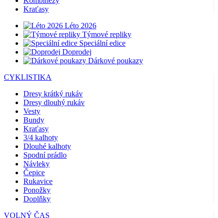
Kombinézy
Kraťasy
Léto 2026
Týmové repliky
Speciální edice
Doprodej
Dárkové poukazy
CYKLISTIKA
Dresy krátký rukáv
Dresy dlouhý rukáv
Vesty
Bundy
Kraťasy
3/4 kalhoty
Dlouhé kalhoty
Spodní prádlo
Návleky
Čepice
Rukavice
Ponožky
Doplňky
VOLNÝ ČAS