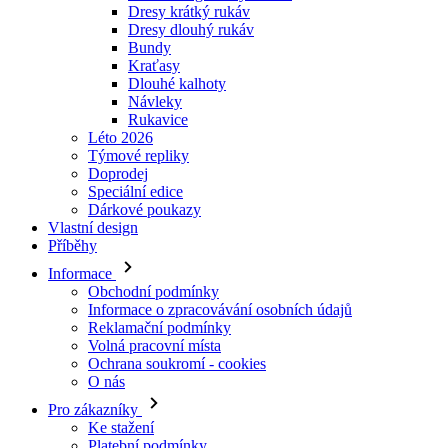
Návleky
Rukavice
Léto 2026
Týmové repliky
Doprodej
Speciální edice
Dárkové poukazy
Vlastní design
Příběhy
Informace
Obchodní podmínky
Informace o zpracovávání osobních údajů
Reklamační podmínky
Volná pracovní místa
Ochrana soukromí - cookies
O nás
Pro zákazníky
Ke stažení
Platební podmínky
Doprava a její ceny
Nejčastější dotazy
Velikostní tabulky
Kontakty