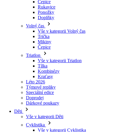
Volný čas
Vše v kategorii Volný čas
Trička
Mikiny
Čepice
Triatlon
Vše v kategorii Triatlon
Tílka
Kombinézy
Kraťasy
Léto 2026
Týmové repliky
Speciální edice
Doprodej
Dárkové poukazy
Děti
Vše v kategorii Děti
Cyklistika
Vše v kategorii Cyklistika
Dresy krátký rukáv
Dresy dlouhý rukáv
Bundy
Kraťasy
Dlouhé kalhoty