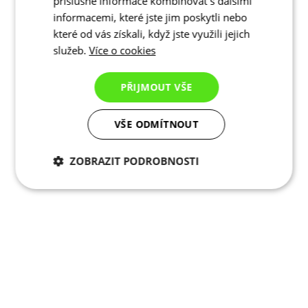
příslušné informace kombinovat s dalšími
informacemi, které jste jim poskytli nebo
které od vás získali, když jste využili jejich
služeb.
Více o cookies
PŘIJMOUT VŠE
VŠE ODMÍTNOUT
ZOBRAZIT PODROBNOSTI
Nezbytně nutné
Analytické
cookies
cookies
Marketingové
Funkční cookies
cookies