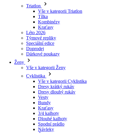
Kraťasy
Léto 2026
Týmové repliky
Speciální edice
Doprodej
Dárkové poukazy
Ženy
Vše v kategorii Ženy
Cyklistika
Vše v kategorii Cyklistika
Dresy krátký rukáv
Dresy dlouhý rukáv
Vesty
Bundy
Kraťasy
3/4 kalhoty
Dlouhé kalhoty
Spodní prádlo
Návleky
Čepice
Rukavice
Ponožky
Doplňky