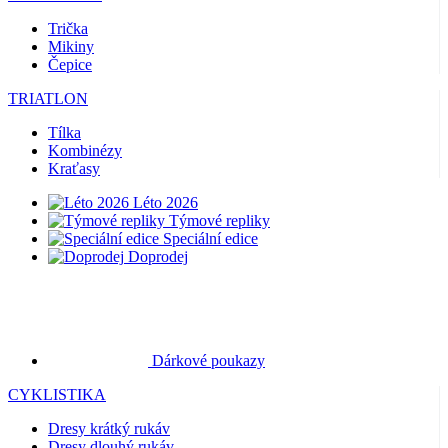
Trička
Mikiny
Čepice
TRIATLON
Tílka
Kombinézy
Kraťasy
Léto 2026
Týmové repliky
Speciální edice
Doprodej
Dárkové poukazy
CYKLISTIKA
Dresy krátký rukáv
Dresy dlouhý rukáv
Bundy
Kraťasy
Dlouhé kalhoty
Návleky