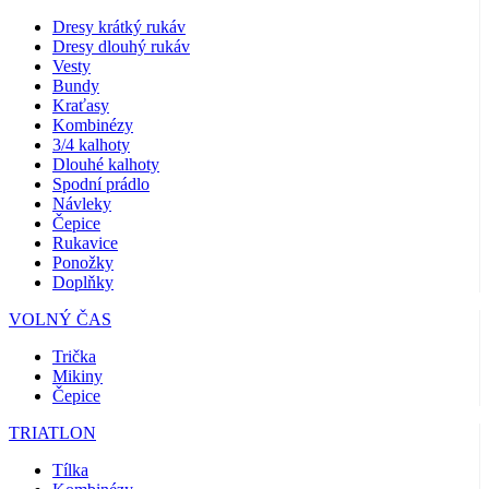
Dresy krátký rukáv
Dresy dlouhý rukáv
Vesty
Bundy
Kraťasy
Kombinézy
3/4 kalhoty
Dlouhé kalhoty
Spodní prádlo
Návleky
Čepice
Rukavice
Ponožky
Doplňky
VOLNÝ ČAS
Trička
Mikiny
Čepice
TRIATLON
Tílka