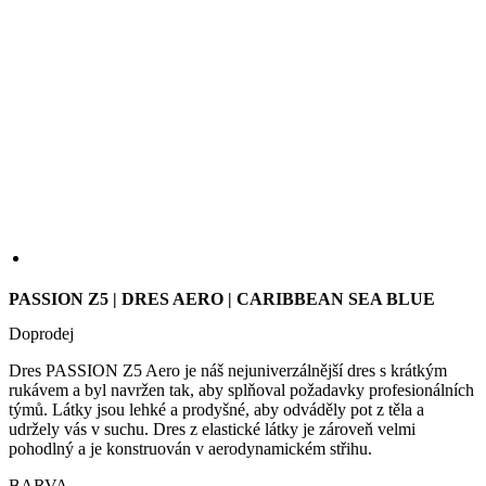
we
str
sle
pou
zlep
uži
zku
laravel_session
1 den
Int
Laravel LLC
pou
www.kalas.cz
lar
k id
ins
PASSION Z5 | DRES AERO | CARIBBEAN SEA BLUE
pro
Google
Privacy Policy
Doprodej
_ga_LNVEC3WE5Q
.kalas.cz
1 rok 1
měsíc
Dres PASSION Z5 Aero je náš nejuniverzálnější dres s krátkým
__cf_bm
29 minut
Ten
Cloudflare
rukávem a byl navržen tak, aby splňoval požadavky profesionálních
49 sekund
coo
Inc.
týmů. Látky jsou lehké a prodyšné, aby odváděly pot z těla a
pou
.heureka.group
roz
udržely vás v suchu. Dres z elastické látky je zároveň velmi
lid
pohodlný a je konstruován v aerodynamickém střihu.
To 
pří
BARVA
byl
pod
pla
o p
jeji
we
str