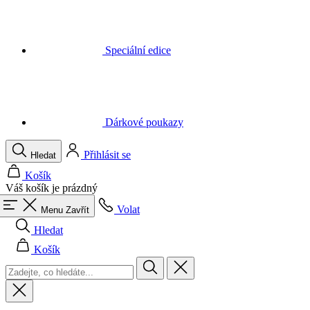
Dárkové poukazy
Přihlásit se
Hledat
Košík
Váš košík je prázdný
Volat
Menu
Zavřít
Hledat
Košík
Muži
Vše v kategorii Muži
Cyklistika