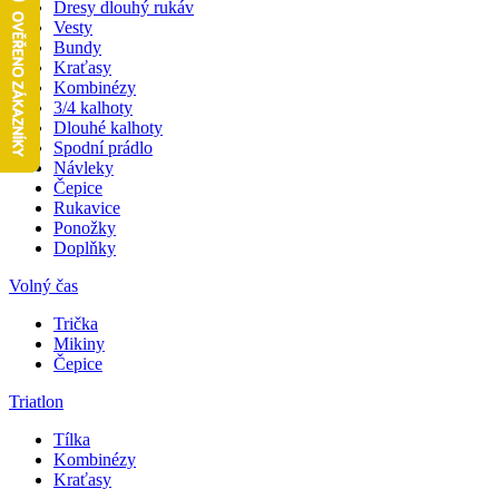
Dresy dlouhý rukáv
Vesty
Bundy
Kraťasy
Kombinézy
3/4 kalhoty
Dlouhé kalhoty
Spodní prádlo
Návleky
Čepice
Rukavice
Ponožky
Doplňky
Volný čas
Trička
Mikiny
Čepice
Triatlon
Tílka
Kombinézy
Kraťasy