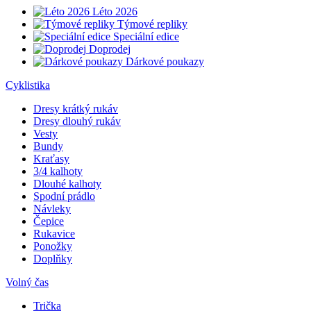
Léto 2026
Týmové repliky
Speciální edice
Doprodej
Dárkové poukazy
Cyklistika
Dresy krátký rukáv
Dresy dlouhý rukáv
Vesty
Bundy
Kraťasy
3/4 kalhoty
Dlouhé kalhoty
Spodní prádlo
Návleky
Čepice
Rukavice
Ponožky
Doplňky
Volný čas
Trička