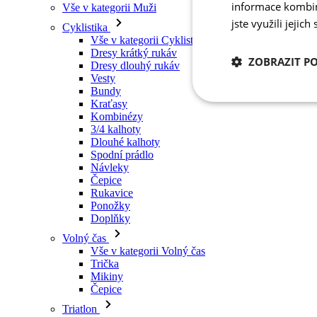
informace kombino
Vše v kategorii Muži
jste využili jejich
Cyklistika
Vše v kategorii Cyklistika
Dresy krátký rukáv
ZOBRAZIT P
Dresy dlouhý rukáv
Vesty
Bundy
Kraťasy
Nezbytně nutn
cookies
Kombinézy
3/4 kalhoty
Dlouhé kalhoty
Spodní prádlo
Návleky
Čepice
Rukavice
Ponožky
Nezbytně nutné c
Doplňky
Volný čas
Nezbytně nutné soubo
Vše v kategorii Volný čas
stránky nelze bez ne
Trička
Mikiny
Název
Čepice
udid
Triatlon