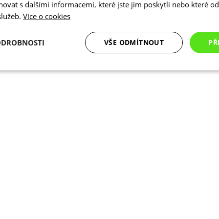
vat s dalšími informacemi, které jste jim poskytli nebo které od 
 služeb.
Více o cookies
ODROBNOSTI
VŠE ODMÍTNOUT
PŘ
é
Analytické
Marketingové
Funkční cookies
cookies
cookies
ookies
Analytické cookies
Marketingové cookies
Funkční cookies
N
ry cookie umožňují základní funkce webových stránek, jako je přihlášení uživatele a
zbytně nutných souborů cookie správně používat.
Poskytovatel
/
Vyprší
Popis
Doména
.kalas.cz
4 týdny 2
Tento cookie se používá k jedinečné identif
dny
mají přístup k webové stránce, aby sledov