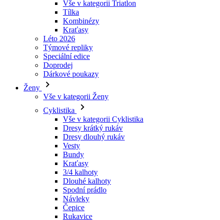
Vše v kategorii Triatlon
Tílka
laravel_session
Kombinézy
Kraťasy
Léto 2026
_ga_LNVEC3WE5Q
Týmové repliky
Speciální edice
__cf_bm
Doprodej
Dárkové poukazy
Ženy
li_gc
Vše v kategorii Ženy
Cyklistika
Vše v kategorii Cyklistika
ipCountry
Dresy krátký rukáv
Dresy dlouhý rukáv
PHPSESSID
Vesty
Bundy
Kraťasy
3/4 kalhoty
Dlouhé kalhoty
Spodní prádlo
CookieScriptConse
Návleky
Čepice
Rukavice