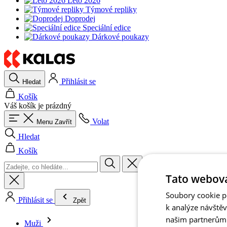
Léto 2026
Týmové repliky
Doprodej
Speciální edice
Dárkové poukazy
Přihlásit se
Hledat
Košík
Váš košík je prázdný
Volat
Menu
Zavřít
Hledat
Košík
Tato webová
Soubory cookie po
Přihlásit se
Zpět
k analýze návště
našim partnerům v
Muži