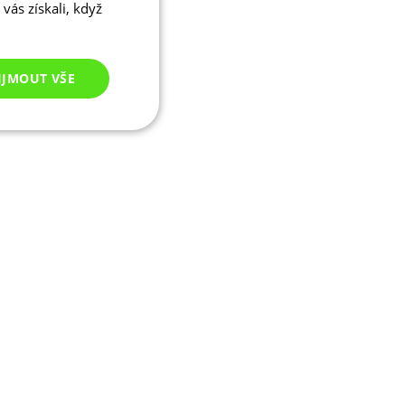
vás získali, když
IJMOUT VŠE
Nezařazené
cookies
ezařazené cookies
 správa účtu. Webové
ikaci zařízení, která
ala používání a