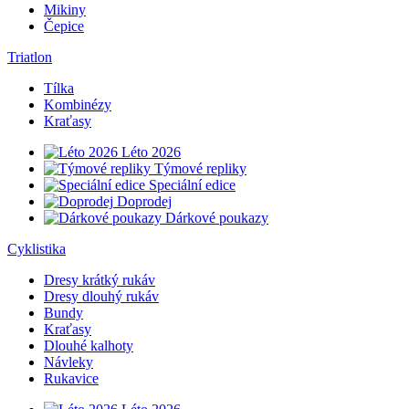
Mikiny
Čepice
Triatlon
Tílka
Kombinézy
Kraťasy
Léto 2026
Týmové repliky
Speciální edice
Doprodej
Dárkové poukazy
Cyklistika
Dresy krátký rukáv
Dresy dlouhý rukáv
Bundy
Kraťasy
Dlouhé kalhoty
Návleky
Rukavice