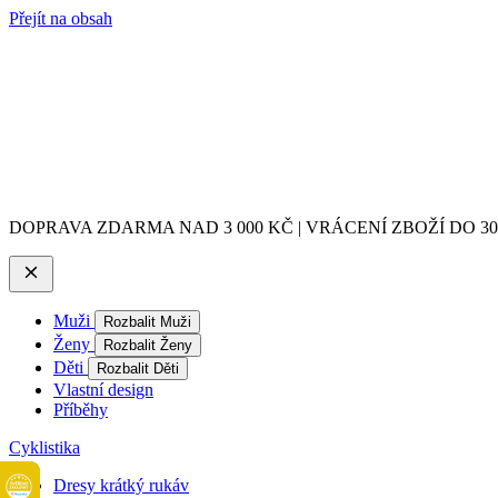
Přejít na obsah
DOPRAVA ZDARMA NAD 3 000 KČ | VRÁCENÍ ZBOŽÍ DO 3
Muži
Rozbalit Muži
Ženy
Rozbalit Ženy
Děti
Rozbalit Děti
Vlastní design
Příběhy
Cyklistika
Dresy krátký rukáv