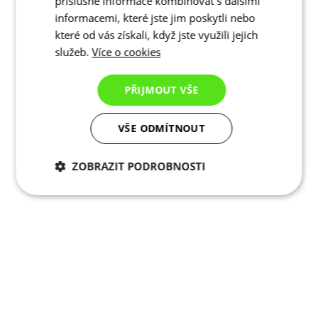
příslušné informace kombinovat s dalšími
informacemi, které jste jim poskytli nebo
které od vás získali, když jste využili jejich
služeb.
Více o cookies
PŘIJMOUT VŠE
VŠE ODMÍTNOUT
ZOBRAZIT PODROBNOSTI
Nezbytně nutné
Analytické
cookies
cookies
Marketingové
Funkční cookies
cookies