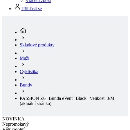
Skladové produkty
Muži
Cyklistika
Bundy
PASSION Z6 | Bunda eVent | Black | Velikost: 3/M
(aktuální stránka)
NOVINKA
Nepromokavý
Větruodolný
Jaro/Podzim
Klasický střih
NOVINKA
Nepromokavý