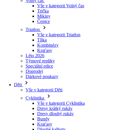
Triatlon
Vše v kategorii Triatlon
Tílka
Kombinézy
Kraťasy
Léto 2026
Týmové repliky
Speciální edice
Doprodej
Dárkové poukazy
Děti
Vše v kategorii Děti
Cyklistika
Vše v kategorii Cyklistika
Dresy krátký rukáv
Dresy dlouhý rukáv
Bundy
Kraťasy
Dlouhé kalhoty
Návleky
Rukavice
Léto 2026
Týmové repliky