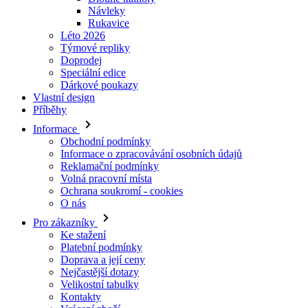
Doprodej
Speciální edice
Dárkové poukazy
Vlastní design
Příběhy
Informace
Obchodní podmínky
Informace o zpracovávání osobních údajů
Reklamační podmínky
Volná pracovní místa
Ochrana soukromí - cookies
O nás
Pro zákazníky
Ke stažení
Platební podmínky
Doprava a její ceny
Nejčastější dotazy
Velikostní tabulky
Kontakty
Vrácení zboží
Přihlásit se