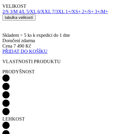
pr
rela
uži
Skladem > 5 ks
k expedici do 1 dne
Obv
Doručení zdarma
jed
Cena
7 490 Kč
ná
PŘIDAT DO KOŠÍKU
vyg
čísl
pou
VLASTNOSTI PRODUKTU
být
pro
PRODYŠNOST
ale
pří
udr
při
sta
mez
str
CookieScriptConsent
5 měsíců
Ten
CookieScript
4 týdny
coo
.kalas.cz
pou
Coo
LEHKOST
Scr
zap
pře
sou
sou
coo
náv
Je 
ban