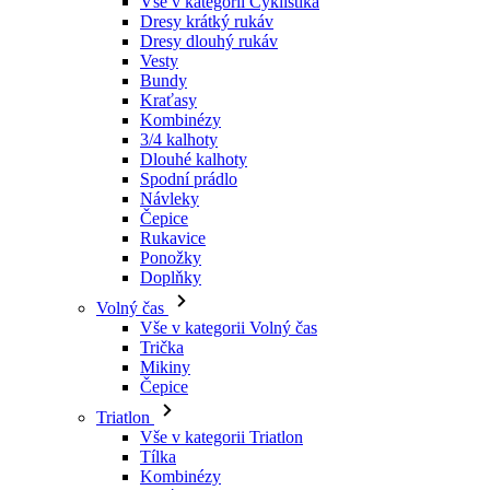
Kraťasy
Kombinézy
3/4 kalhoty
Dlouhé kalhoty
Spodní prádlo
Návleky
Čepice
Rukavice
Ponožky
Doplňky
Volný čas
Vše v kategorii Volný čas
Trička
Mikiny
Čepice
Triatlon
Vše v kategorii Triatlon
Tílka
Kombinézy
Kraťasy
Léto 2026
Týmové repliky
Speciální edice
Doprodej