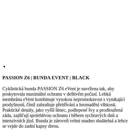
we
str
sle
pou
zlep
uži
zku
laravel_session
1 den
Int
Laravel LLC
pou
www.kalas.cz
lar
k id
PASSION Z6 | BUNDA EVENT | BLACK
ins
pro
Google
Cyklistická bunda PASSION Z6 eVent je navržena tak, aby
Privacy Policy
_ga_LNVEC3WE5Q
.kalas.cz
1 rok 1
poskytovala maximální ochranu v deštivém počasí. Lehká
měsíc
membrána eVent kombinuje vysokou nepromokavost s vynikající
__cf_bm
29 minut
Ten
Cloudflare
prodyšností, čímž zabraňuje přehřívání a hromadění vlhkosti.
49 sekund
coo
Inc.
Praktické detaily, jako vyšší límec, podlepené švy a prodloužená
pou
.heureka.group
záda, zajišťují spolehlivou ochranu i během sychravých dnů a
roz
intenzivních jízd. Bunda je zároveň velmi snadno sbalitelná a lehce
lid
To 
se vejde do zadní kapsy dresu.
pří
byl
BARVA
pod
pla
o p
jeji
we
str