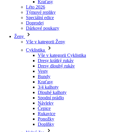
Dárkové poukazy
Ženy
Vše v kategorii Ženy
Cyklistika
Vše v kategorii Cyklistika
Dresy krátký rukáv
Dresy dlouhý rukáv
Vesty
Bundy
Kraťasy
3/4 kalhoty
Dlouhé kalhoty
Spodní prádlo
Návleky
Čepice
Rukavice
Ponožky
Doplňky
Volný čas
Vše v kategorii Volný čas
Trička
Mikiny
Čepice