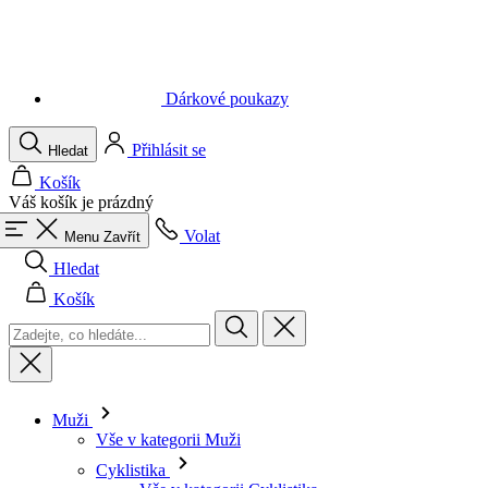
Dárkové poukazy
Přihlásit se
Hledat
Košík
Váš košík je prázdný
Volat
Menu
Zavřít
Hledat
Košík
Muži
Vše v kategorii Muži
Cyklistika
Vše v kategorii Cyklistika
Dresy krátký rukáv
Dresy dlouhý rukáv
Vesty
Bundy