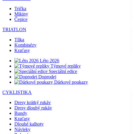
Trička
Mikiny
Čepice
TRIATLON
Tílka
Kombinézy
Kraťasy
Léto 2026
Týmové repliky
Speciální edice
Doprodej
Dárkové poukazy
CYKLISTIKA
Dresy krátký rukáv
Dresy dlouhý rukáv
Bundy
Kraťasy
Dlouhé kalhoty
Návleky