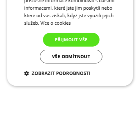
příslušné informace kombinovat s dalšími
informacemi, které jste jim poskytli nebo
které od vás získali, když jste využili jejich
služeb.
Více o cookies
PŘIJMOUT VŠE
VŠE ODMÍTNOUT
ZOBRAZIT PODROBNOSTI
Nezbytně nutné
Analytické
cookies
cookies
Marketingové
Funkční cookies
cookies