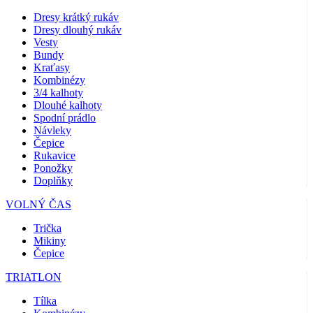
Dresy krátký rukáv
Dresy dlouhý rukáv
Vesty
Bundy
Kraťasy
Kombinézy
3/4 kalhoty
Dlouhé kalhoty
Spodní prádlo
Návleky
Čepice
Rukavice
Ponožky
Doplňky
VOLNÝ ČAS
Trička
Mikiny
Čepice
TRIATLON
Tílka