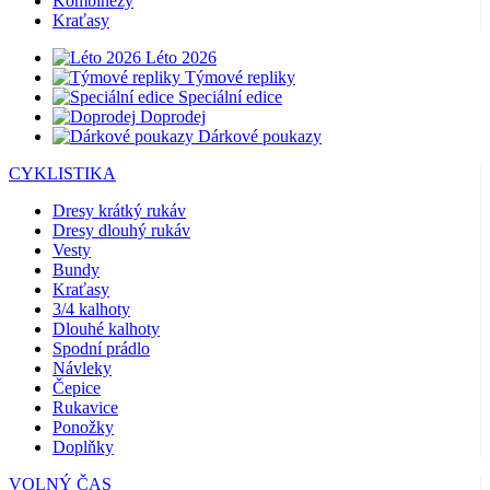
Kombinézy
Kraťasy
Léto 2026
Týmové repliky
Speciální edice
Doprodej
Dárkové poukazy
CYKLISTIKA
Dresy krátký rukáv
Dresy dlouhý rukáv
Vesty
Bundy
Kraťasy
3/4 kalhoty
Dlouhé kalhoty
Spodní prádlo
Návleky
Čepice
Rukavice
Ponožky
Doplňky
VOLNÝ ČAS