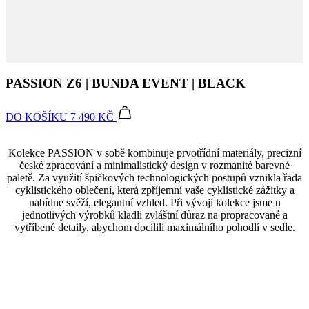
náv
růz
PASSION Z6 | BUNDA EVENT | BLACK
zás
och
oso
úda
DO KOŠÍKU
7 490 KČ
nas
kter
jeji
pre
Kolekce PASSION v sobě kombinuje prvotřídní materiály, precizní
bud
české zpracování a minimalistický design v rozmanité barevné
bud
paletě. Za využití špičkových technologických postupů vznikla řada
sez
res
cyklistického oblečení, která zpříjemní vaše cyklistické zážitky a
nabídne svěží, elegantní vzhled. Při vývoji kolekce jsme u
__cf_bm
29 minut
Ten
Cloudflare
jednotlivých výrobků kladli zvláštní důraz na propracované a
36 sekund
coo
Inc.
vytříbené detaily, abychom docílili maximálního pohodlí v sedle.
pou
.linkedin.com
roz
lid
To 
pří
byl
pod
pla
o p
jeji
Větruodolná a voděodolná membrána
we
str
Membránová látka nabízí vysokou úroveň ochrany proti větru
a dešti.