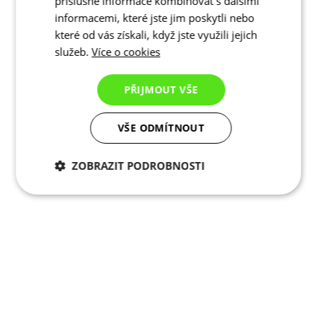
příslušné informace kombinovat s dalšími
informacemi, které jste jim poskytli nebo
které od vás získali, když jste využili jejich
služeb.
Více o cookies
PŘIJMOUT VŠE
VŠE ODMÍTNOUT
ZOBRAZIT PODROBNOSTI
Nezbytně nutné
Analytické
cookies
cookies
Marketingové
Funkční cookies
cookies