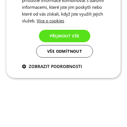
příslušné informace kombinovat s dalšími
informacemi, které jste jim poskytli nebo
které od vás získali, když jste využili jejich
služeb.
Více o cookies
PŘIJMOUT VŠE
VŠE ODMÍTNOUT
ZOBRAZIT PODROBNOSTI
Nezbytně nutné
Analytické
cookies
cookies
Marketingové
Funkční cookies
cookies