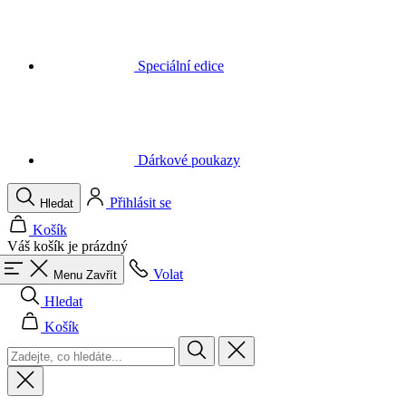
Dárkové poukazy
Přihlásit se
Hledat
Košík
Váš košík je prázdný
Volat
Menu
Zavřít
Hledat
Košík
Muži
Vše v kategorii Muži
Cyklistika