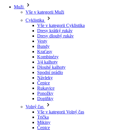
Vše v kategorii Cyklistika
Dresy krátký rukáv
Dresy dlouhý rukáv
Vesty
Bundy
Kraťasy
Kombinézy
3/4 kalhoty
Dlouhé kalhoty
Spodní prádlo
Návleky
Čepice
Rukavice
Ponožky
Doplňky
Volný čas
Vše v kategorii Volný čas
Trička
Mikiny
Čepice
Triatlon
Vše v kategorii Triatlon
Tílka
Kombinézy