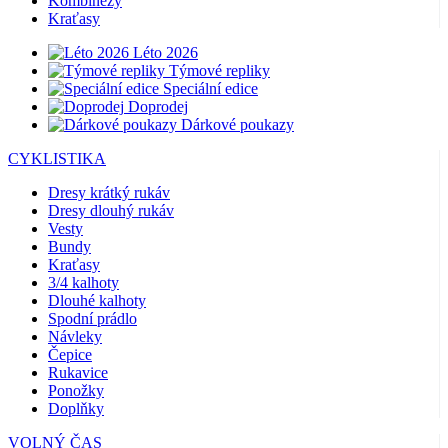
Kombinézy
Kraťasy
Léto 2026
Týmové repliky
Speciální edice
Doprodej
Dárkové poukazy
CYKLISTIKA
Dresy krátký rukáv
Dresy dlouhý rukáv
Vesty
Bundy
Kraťasy
3/4 kalhoty
Dlouhé kalhoty
Spodní prádlo
Návleky
Čepice
Rukavice
Ponožky
Doplňky
VOLNÝ ČAS