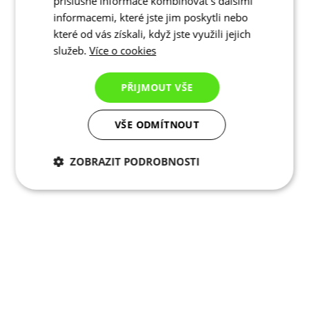
příslušné informace kombinovat s dalšími
informacemi, které jste jim poskytli nebo
které od vás získali, když jste využili jejich
služeb.
Více o cookies
PŘIJMOUT VŠE
VŠE ODMÍTNOUT
ZOBRAZIT PODROBNOSTI
Nezbytně nutné
Analytické
cookies
cookies
Marketingové
Funkční cookies
cookies