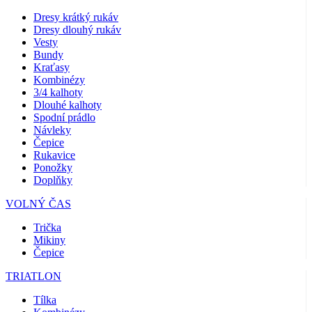
Dresy krátký rukáv
Dresy dlouhý rukáv
Vesty
Bundy
Kraťasy
Kombinézy
3/4 kalhoty
Dlouhé kalhoty
Spodní prádlo
Návleky
Čepice
Rukavice
Ponožky
Doplňky
VOLNÝ ČAS
Trička
Mikiny
Čepice
TRIATLON
Tílka