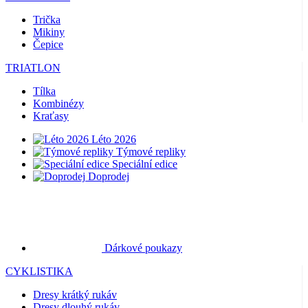
Trička
Mikiny
Čepice
TRIATLON
Tílka
Kombinézy
Kraťasy
Léto 2026
Týmové repliky
Speciální edice
Doprodej
Dárkové poukazy
CYKLISTIKA
Dresy krátký rukáv
Dresy dlouhý rukáv
Bundy
Kraťasy
Dlouhé kalhoty
Návleky