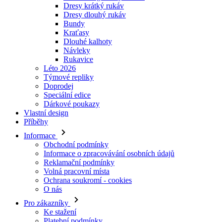
Návleky
Rukavice
Léto 2026
Týmové repliky
Doprodej
Speciální edice
Dárkové poukazy
Vlastní design
Příběhy
Informace
Obchodní podmínky
Informace o zpracovávání osobních údajů
Reklamační podmínky
Volná pracovní místa
Ochrana soukromí - cookies
O nás
Pro zákazníky
Ke stažení
Platební podmínky
Doprava a její ceny
Nejčastější dotazy
Velikostní tabulky
Kontakty