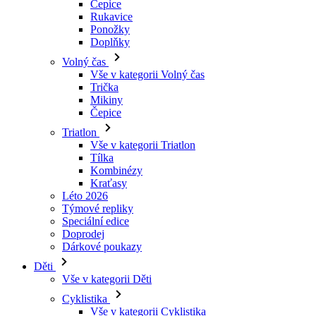
Volný čas
Vše v kategorii Volný čas
Trička
Mikiny
Čepice
Triatlon
Vše v kategorii Triatlon
Tílka
Kombinézy
Kraťasy
Léto 2026
Týmové repliky
Speciální edice
Doprodej
Dárkové poukazy
Děti
Vše v kategorii Děti
Cyklistika
Vše v kategorii Cyklistika
Dresy krátký rukáv
Dresy dlouhý rukáv
Bundy
Kraťasy
Dlouhé kalhoty