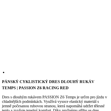
we
str
sle
pou
zlep
uži
zku
laravel_session
1 den
Int
Laravel LLC
pou
www.kalas.cz
lar
k id
ins
pro
Google
Privacy Policy
_ga_LNVEC3WE5Q
.kalas.cz
1 rok 1
měsíc
PÁNSKÝ CYKLISTICKÝ DRES DLOUHÝ RUKÁV
__cf_bm
29 minut
Ten
Cloudflare
TEMPS | PASSION Z6 RACING RED
49 sekund
coo
Inc.
pou
.heureka.group
Dres s dlouhým rukávem PASSION Z6 Temps je určen pro jízdu v
roz
lid
chladnějších podmínkách. Využívá vysoce elastický materiál s
To 
jemně počesanou rubovou stranou, která napomáhá udržet tělesné
pří
teplo a zvyšuje tepelný komfort. Díky pružnému střihu se dres
byl
pod
přesně přizpůsobí postavě a zachovává plnou volnost pohybu
pla
během jízdy i mimo ni.
o p
jeji
BARVA
we
str