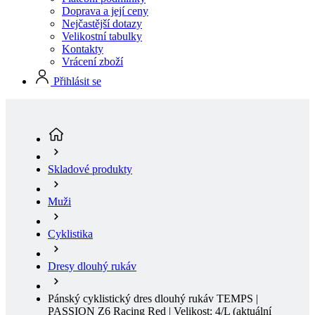
Vrácení zboží
Přihlásit se
Skladové produkty
Muži
Cyklistika
Dresy dlouhý rukáv
Pánský cyklistický dres dlouhý rukáv TEMPS |
PASSION Z6 Racing Red | Velikost: 4/L
(aktuální
stránka)
NOVINKA
Jaro/Podzim