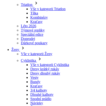
Kraťasy
Léto 2026
Týmové repliky
Speciální edice
Doprodej
Dárkové poukazy
Ženy
Vše v kategorii Ženy
Cyklistika
Vše v kategorii Cyklistika
Dresy krátký rukáv
Dresy dlouhý rukáv
Vesty
Bundy
Kraťasy
3/4 kalhoty
Dlouhé kalhoty
Spodní prádlo
Návleky
Čepice
Rukavice
Ponožky
Doplňky