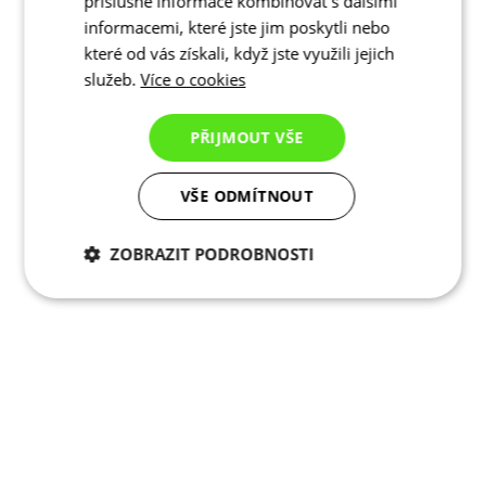
příslušné informace kombinovat s dalšími
informacemi, které jste jim poskytli nebo
které od vás získali, když jste využili jejich
služeb.
Více o cookies
PŘIJMOUT VŠE
VŠE ODMÍTNOUT
ZOBRAZIT PODROBNOSTI
Nezbytně nutné
Analytické
cookies
cookies
Marketingové
Funkční cookies
cookies