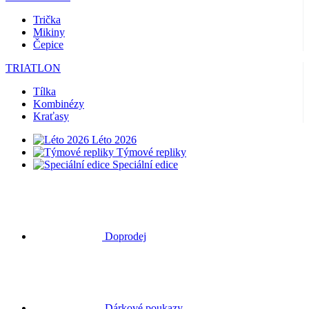
Trička
Mikiny
Čepice
TRIATLON
Tílka
Kombinézy
Kraťasy
Léto 2026
Týmové repliky
Speciální edice
Doprodej
Dárkové poukazy
CYKLISTIKA
Dresy krátký rukáv
Dresy dlouhý rukáv