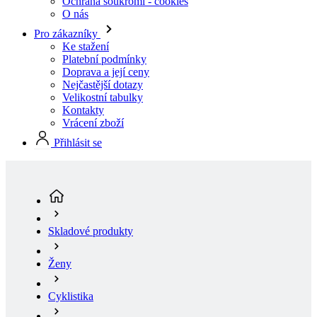
Doprava a její ceny
Nejčastější dotazy
Velikostní tabulky
Kontakty
Vrácení zboží
Přihlásit se
Skladové produkty
Ženy
Cyklistika
Dresy krátký rukáv
Dámský cyklistický dres krátký rukáv RAZOR |
PASSION Z6 Black | Velikost: 5/XL
(aktuální stránka)