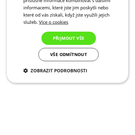
příslušné informace kombinovat s dalšími
informacemi, které jste jim poskytli nebo
které od vás získali, když jste využili jejich
služeb.
Více o cookies
PŘIJMOUT VŠE
VŠE ODMÍTNOUT
ZOBRAZIT PODROBNOSTI
Nezbytně nutné
Analytické
cookies
cookies
Marketingové
Funkční cookies
cookies