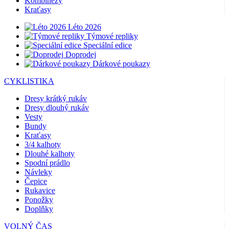
Kombinézy
Kraťasy
Léto 2026
Týmové repliky
Speciální edice
Doprodej
Dárkové poukazy
CYKLISTIKA
Dresy krátký rukáv
Dresy dlouhý rukáv
Vesty
Bundy
Kraťasy
3/4 kalhoty
Dlouhé kalhoty
Spodní prádlo
Návleky
Čepice
Rukavice
Ponožky
Doplňky
VOLNÝ ČAS