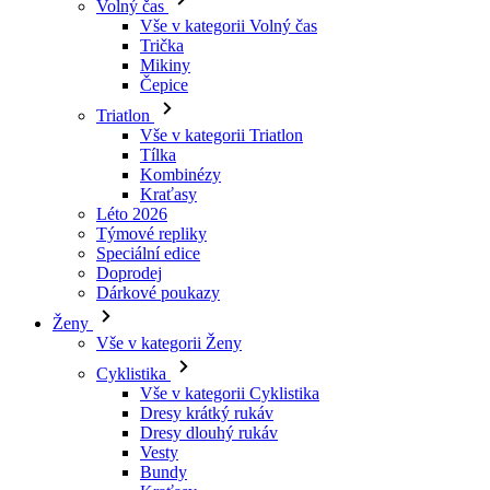
Triatlon
Vše v kategorii Triatlon
Tílka
Kombinézy
Kraťasy
Léto 2026
Týmové repliky
Speciální edice
Doprodej
Dárkové poukazy
Ženy
Vše v kategorii Ženy
Cyklistika
Vše v kategorii Cyklistika
Dresy krátký rukáv
Dresy dlouhý rukáv
Vesty
Bundy
Kraťasy
3/4 kalhoty
Dlouhé kalhoty
Spodní prádlo
Návleky