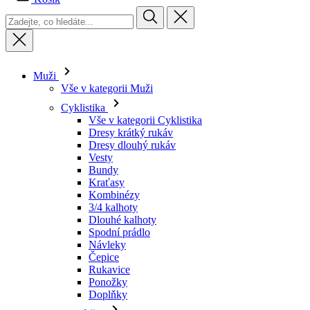
Muži
Vše v kategorii Muži
Cyklistika
Vše v kategorii Cyklistika
Dresy krátký rukáv
Dresy dlouhý rukáv
Vesty
Bundy
Kraťasy
Kombinézy
3/4 kalhoty
Dlouhé kalhoty
Spodní prádlo
Návleky
Čepice
Rukavice
Ponožky
Doplňky
Volný čas
Vše v kategorii Volný čas
Trička
Mikiny
Čepice