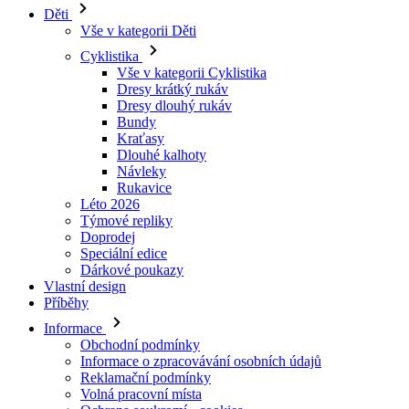
Dresy krátký rukáv
Dresy dlouhý rukáv
Bundy
Kraťasy
Dlouhé kalhoty
Návleky
Rukavice
Léto 2026
Týmové repliky
Doprodej
Speciální edice
Dárkové poukazy
Vlastní design
Příběhy
Informace
Obchodní podmínky
Informace o zpracovávání osobních údajů
Reklamační podmínky
Volná pracovní místa
Ochrana soukromí - cookies
O nás
Pro zákazníky
Ke stažení
Platební podmínky