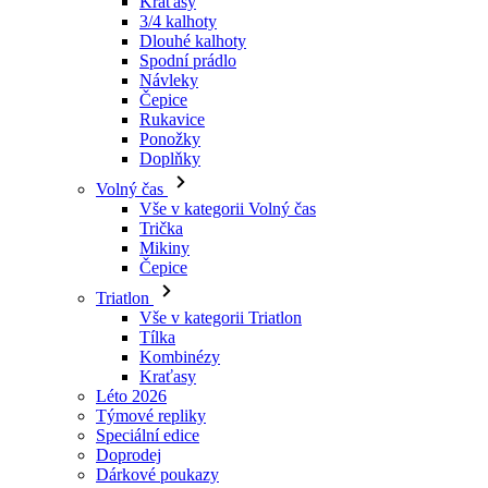
Čepice
Rukavice
Ponožky
Doplňky
Volný čas
Vše v kategorii Volný čas
Trička
Mikiny
Čepice
Triatlon
Vše v kategorii Triatlon
Tílka
Kombinézy
Kraťasy
Léto 2026
Týmové repliky
Speciální edice
Doprodej
Dárkové poukazy
Děti
Vše v kategorii Děti
Cyklistika
Vše v kategorii Cyklistika