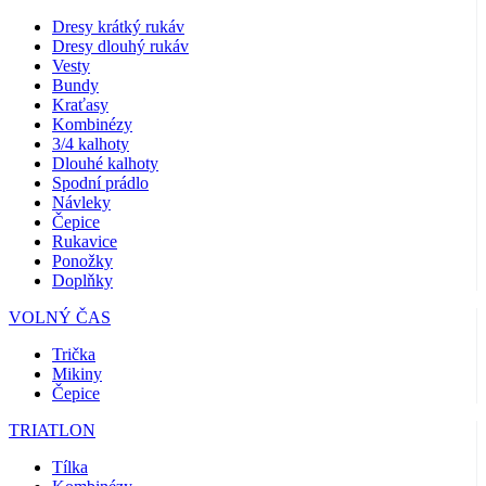
Dresy krátký rukáv
Dresy dlouhý rukáv
Vesty
Bundy
Kraťasy
Kombinézy
3/4 kalhoty
Dlouhé kalhoty
Spodní prádlo
Návleky
Čepice
Rukavice
Ponožky
Doplňky
VOLNÝ ČAS
Trička
Mikiny
Čepice
TRIATLON
Tílka