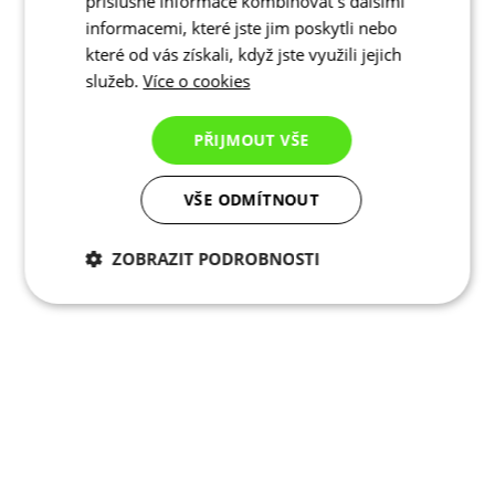
příslušné informace kombinovat s dalšími
informacemi, které jste jim poskytli nebo
které od vás získali, když jste využili jejich
služeb.
Více o cookies
PŘIJMOUT VŠE
VŠE ODMÍTNOUT
ZOBRAZIT PODROBNOSTI
Nezbytně nutné
Analytické
cookies
cookies
Marketingové
Funkční cookies
cookies