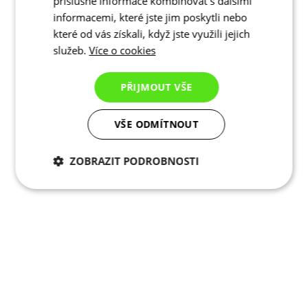
příslušné informace kombinovat s dalšími
informacemi, které jste jim poskytli nebo
které od vás získali, když jste využili jejich
služeb.
Více o cookies
PŘIJMOUT VŠE
VŠE ODMÍTNOUT
ZOBRAZIT PODROBNOSTI
Nezbytně nutné
Analytické
cookies
cookies
Marketingové
Funkční cookies
cookies