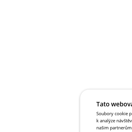
Tato webová
Soubory cookie po
k analýze návště
našim partnerům v