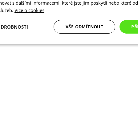
vat s dalšími informacemi, které jste jim poskytli nebo které od 
 služeb.
Více o cookies
ODROBNOSTI
VŠE ODMÍTNOUT
PŘ
é
Analytické
Marketingové
Funkční cookies
cookies
cookies
ookies
Analytické cookies
Marketingové cookies
Funkční cookies
N
ry cookie umožňují základní funkce webových stránek, jako je přihlášení uživatele a
zbytně nutných souborů cookie správně používat.
Poskytovatel
/
Vyprší
Popis
Doména
.kalas.cz
4 týdny 2
Tento cookie se používá k jedinečné identif
dny
mají přístup k webové stránce, aby sledov