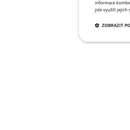
informace kombino
jste využili jejich
ZOBRAZIT P
Nezbytně nutn
cookies
Nezbytně nutné c
Nezbytně nutné soubo
stránky nelze bez ne
Název
udid