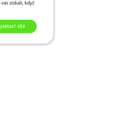
vás získali, když
IJMOUT VŠE
Nezařazené
cookies
ezařazené cookies
 správa účtu. Webové
ikaci zařízení, která
ala používání a