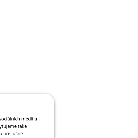
ociálních médií a
kytujeme také
u příslušné