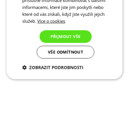
příslušné informace kombinovat s dalšími
informacemi, které jste jim poskytli nebo
které od vás získali, když jste využili jejich
služeb.
Více o cookies
PŘIJMOUT VŠE
VŠE ODMÍTNOUT
ZOBRAZIT PODROBNOSTI
Nezbytně nutné
Analytické
cookies
cookies
Marketingové
Funkční cookies
cookies