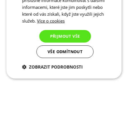
příslušné informace kombinovat s dalšími
informacemi, které jste jim poskytli nebo
které od vás získali, když jste využili jejich
služeb.
Více o cookies
PŘIJMOUT VŠE
VŠE ODMÍTNOUT
ZOBRAZIT PODROBNOSTI
Nezbytně nutné
Analytické
cookies
cookies
Marketingové
Funkční cookies
cookies