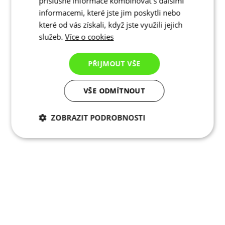
příslušné informace kombinovat s dalšími
informacemi, které jste jim poskytli nebo
které od vás získali, když jste využili jejich
služeb.
Více o cookies
PŘIJMOUT VŠE
VŠE ODMÍTNOUT
ZOBRAZIT PODROBNOSTI
Nezbytně nutné
Analytické
cookies
cookies
Marketingové
Funkční cookies
cookies