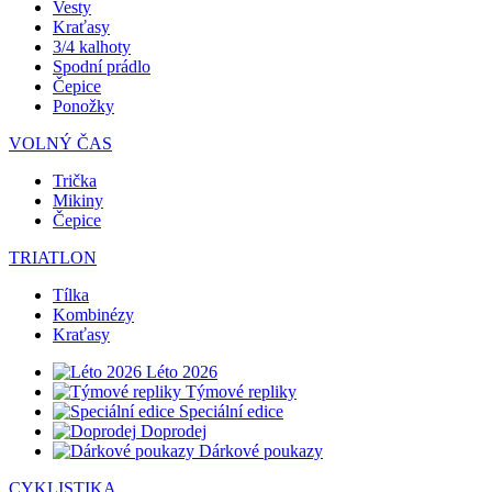
Vesty
Kraťasy
3/4 kalhoty
Spodní prádlo
Čepice
Ponožky
VOLNÝ ČAS
Trička
Mikiny
Čepice
TRIATLON
Tílka
Kombinézy
Kraťasy
Léto 2026
Týmové repliky
Speciální edice
Doprodej
Dárkové poukazy
CYKLISTIKA