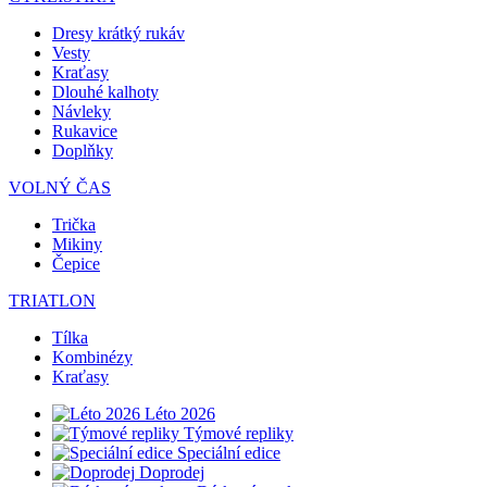
Dresy krátký rukáv
Vesty
Kraťasy
Dlouhé kalhoty
Návleky
Rukavice
Doplňky
VOLNÝ ČAS
Trička
Mikiny
Čepice
TRIATLON
Tílka
Kombinézy
Kraťasy
Léto 2026
Týmové repliky
Speciální edice
Doprodej