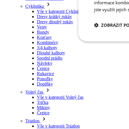
Vesty
informace kombino
Bundy
jste využili jejich
Kraťasy
Kombinézy
3/4 kalhoty
ZOBRAZIT P
Dlouhé kalhoty
Spodní prádlo
Návleky
Nezbytně nutn
Čepice
cookies
Rukavice
Ponožky
Doplňky
Volný čas
Vše v kategorii Volný čas
Trička
Mikiny
Nezbytně nutné c
Čepice
Triatlon
Nezbytně nutné soubo
Vše v kategorii Triatlon
stránky nelze bez ne
Tílka
Kombinézy
Název
Kraťasy
Léto 2026
udid
Týmové repliky