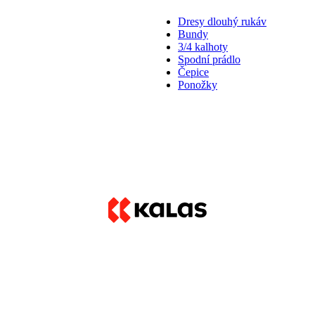
Dresy dlouhý rukáv
Bundy
3/4 kalhoty
Spodní prádlo
Čepice
Ponožky