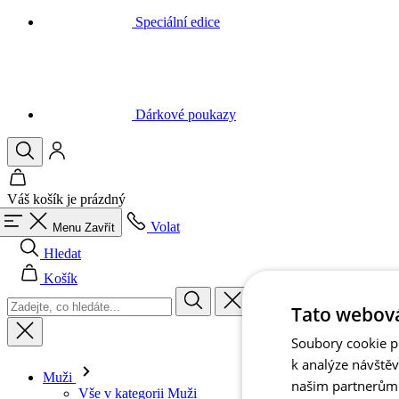
Dárkové poukazy
Váš košík je prázdný
Volat
Menu
Zavřít
Hledat
Košík
Muži
Tato webová
Vše v kategorii Muži
Cyklistika
Soubory cookie po
Vše v kategorii Cyklistika
k analýze návště
Dresy krátký rukáv
našim partnerům v
Dresy dlouhý rukáv