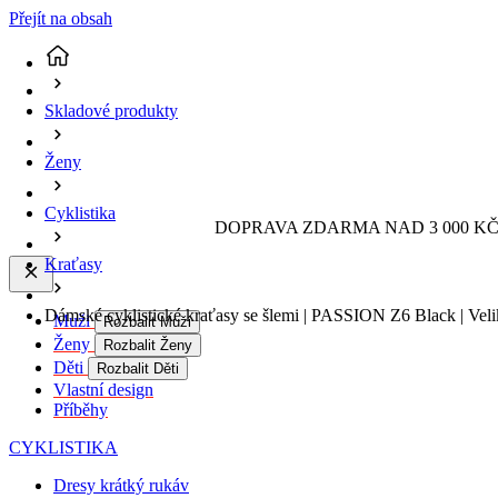
Přejít na obsah
Skladové produkty
Ženy
Cyklistika
DOPRAVA ZDARMA NAD 3 000 KČ 
Kraťasy
Dámské cyklistické kraťasy se šlemi | PASSION Z6 Black | Vel
Muži
Rozbalit Muži
Ženy
Rozbalit Ženy
Děti
Rozbalit Děti
Vlastní design
Příběhy
CYKLISTIKA
Dresy krátký rukáv