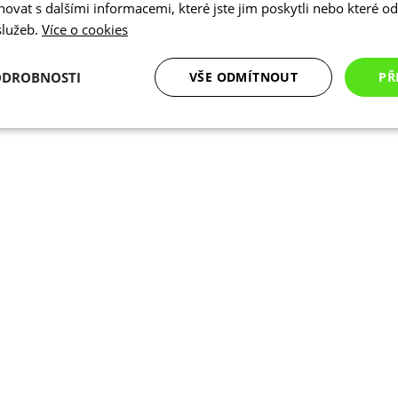
vat s dalšími informacemi, které jste jim poskytli nebo které od 
 služeb.
Více o cookies
ODROBNOSTI
VŠE ODMÍTNOUT
PŘ
é
Analytické
Marketingové
Funkční cookies
cookies
cookies
ookies
Analytické cookies
Marketingové cookies
Funkční cookies
N
ry cookie umožňují základní funkce webových stránek, jako je přihlášení uživatele a
zbytně nutných souborů cookie správně používat.
Poskytovatel
/
Vyprší
Popis
Doména
.kalas.cz
4 týdny 2
Tento cookie se používá k jedinečné identif
dny
mají přístup k webové stránce, aby sledov