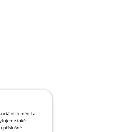
ociálních médií a
kytujeme také
u příslušné