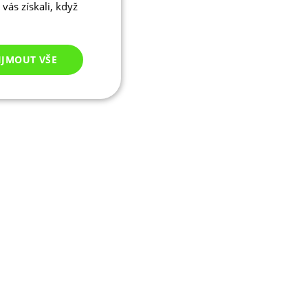
vás získali, když
IJMOUT VŠE
Nezařazené
cookies
ezařazené cookies
 správa účtu. Webové
ikaci zařízení, která
ala používání a