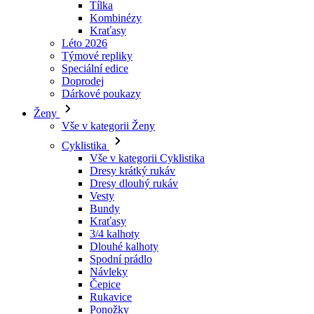
Speciální edice
Doprodej
laravel_session
Dárkové poukazy
Ženy
_ga_LNVEC3WE5Q
Vše v kategorii Ženy
Cyklistika
__cf_bm
Vše v kategorii Cyklistika
Dresy krátký rukáv
Dresy dlouhý rukáv
li_gc
Vesty
Bundy
Kraťasy
ipCountry
3/4 kalhoty
Dlouhé kalhoty
Spodní prádlo
PHPSESSID
Návleky
Čepice
Rukavice
Ponožky
Doplňky
CookieScriptConse
Volný čas
Vše v kategorii Volný čas
Trička