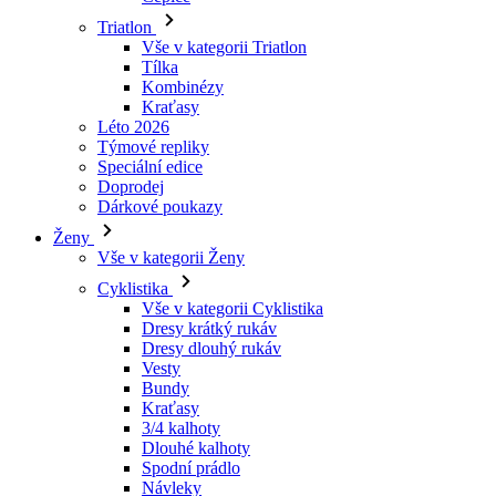
Triatlon
Vše v kategorii Triatlon
Tílka
Kombinézy
Kraťasy
Léto 2026
Týmové repliky
Speciální edice
Doprodej
Dárkové poukazy
Ženy
Vše v kategorii Ženy
Cyklistika
Vše v kategorii Cyklistika
Dresy krátký rukáv
Dresy dlouhý rukáv
Vesty
Bundy
Kraťasy
3/4 kalhoty
Dlouhé kalhoty
Spodní prádlo
Návleky