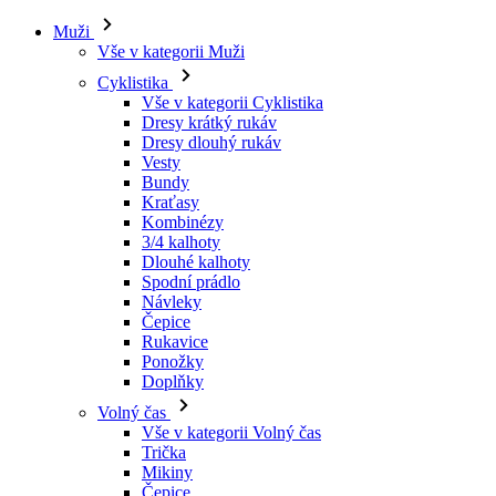
Muži
Vše v kategorii Muži
Cyklistika
Vše v kategorii Cyklistika
Dresy krátký rukáv
Dresy dlouhý rukáv
Vesty
Bundy
Kraťasy
Kombinézy
3/4 kalhoty
Dlouhé kalhoty
Spodní prádlo
Návleky
Čepice
Rukavice
Ponožky
Doplňky
Volný čas
Vše v kategorii Volný čas
Trička
Mikiny
Čepice