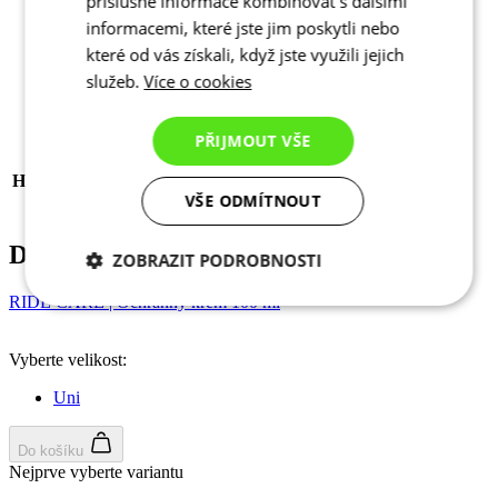
příslušné informace kombinovat s dalšími
Kód produktu
3026-891X--EL
informacemi, které jste jim poskytli nebo
EAN
8591851420106
které od vás získali, když jste využili jejich
SEDLO
ENDURANCE ANATOMIC MEN
služeb.
Více o cookies
Štítky
Aero střih | Léto
POHLAVÍ
Pánské
SPORT
Cyklistika
PŘIJMOUT VŠE
KOLEKCE
PASSION
HLAVNÍ MATERIÁL
GOFFRATO+
VŠE ODMÍTNOUT
Velikost
2+/S+
Doporučujeme přikoupit
ZOBRAZIT PODROBNOSTI
RIDE CARE | Ochranný krém 100 ml
Nezbytně nutné
Analytické
cookies
cookies
Vyberte velikost:
Uni
Marketingové
Funkční cookies
cookies
Do košíku
Nejprve vyberte variantu