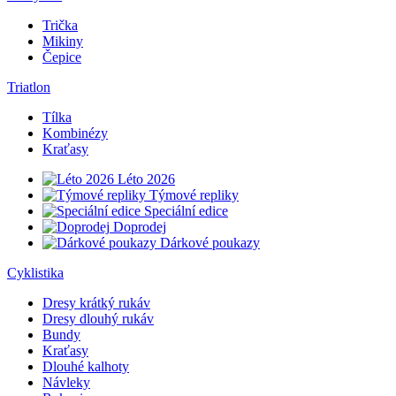
Trička
Mikiny
Čepice
Triatlon
Tílka
Kombinézy
Kraťasy
Léto 2026
Týmové repliky
Speciální edice
Doprodej
Dárkové poukazy
Cyklistika
Dresy krátký rukáv
Dresy dlouhý rukáv
Bundy
Kraťasy
Dlouhé kalhoty
Návleky