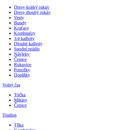
Dresy krátký rukáv
Dresy dlouhý rukáv
Vesty
Bundy
Kraťasy
Kombinézy
3/4 kalhoty
Dlouhé kalhoty
Spodní prádlo
Návleky
Čepice
Rukavice
Ponožky
Doplňky
Volný čas
Trička
Mikiny
Čepice
Triatlon
Tílka