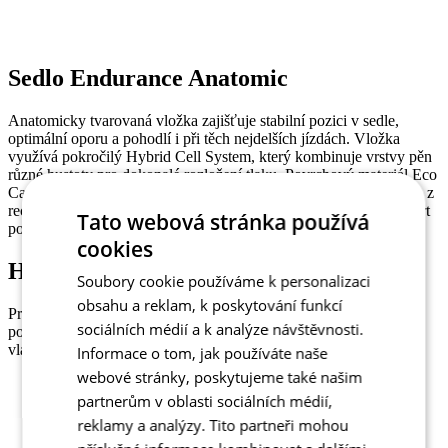
Sedlo Endurance Anatomic
Anatomicky tvarovaná vložka zajišťuje stabilní pozici v sedle,
optimální oporu a pohodlí i při těch nejdelších jízdách. Vložka
využívá pokročilý Hybrid Cell System, který kombinuje vrstvy pěn
různé hustoty pro dokonalé rozložení tlaku. Povrchový materiál Eco
Carbonium Flash, ten nejlepší z dílny Elastic Interface, je vyroben z
recyklovaných vláken, efektivně odvádí vlhkost a zlepšuje komfort
Tato webová stránka používá
pokožky.
cookies
Hlavní materiál - Goffratto+
Soubory cookie používáme k personalizaci
obsahu a reklam, k poskytování funkcí
Prvotřídní látka italské výroby je vysoce elastická a díky kompresi
sociálních médií a k analýze návštěvnosti.
poskytuje svalovou podporu. Její jemná struktura a kompresní
vlastnosti zajišťují těsné přilnutí a lepší aerodynamiku.
Informace o tom, jak používáte naše
webové stránky, poskytujeme také našim
Složení: 80% Polyamid 20% Elastan
partnerům v oblasti sociálních médií,
Gramáž: 200g/m2
reklamy a analýzy. Tito partneři mohou