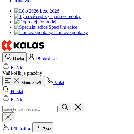
Rukavice
Léto 2026
Týmové repliky
Doprodej
Speciální edice
Dárkové poukazy
Přihlásit se
Hledat
Košík
Váš košík je prázdný
Volat
Menu
Zavřít
Hledat
Košík
Přihlásit se
Zpět