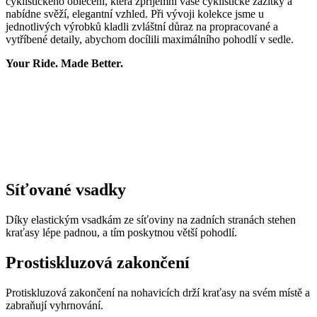
cyklistického oblečení, která zpříjemní vaše cyklistické zážitky a
nabídne svěží, elegantní vzhled. Při vývoji kolekce jsme u
jednotlivých výrobků kladli zvláštní důraz na propracované a
vytříbené detaily, abychom docílili maximálního pohodlí v sedle.
Your Ride. Made Better.
Síťované vsadky
Díky elastickým vsadkám ze síťoviny na zadních stranách stehen
kraťasy lépe padnou, a tím poskytnou větší pohodlí.
Prostiskluzová zakončení
Protiskluzová zakončení na nohavicích drží kraťasy na svém místě a
zabraňují vyhrnování.