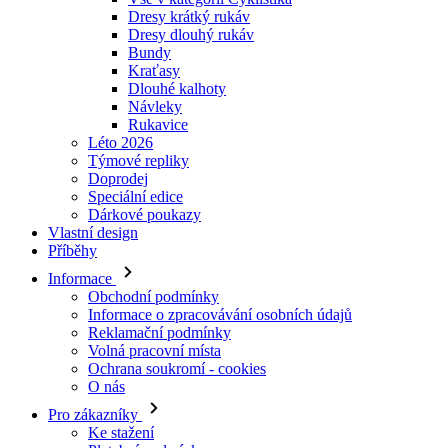
Dresy krátký rukáv
Dresy dlouhý rukáv
Bundy
Kraťasy
Dlouhé kalhoty
Návleky
Rukavice
Léto 2026
Týmové repliky
Doprodej
Speciální edice
Dárkové poukazy
Vlastní design
Příběhy
Informace
Obchodní podmínky
Informace o zpracovávání osobních údajů
Reklamační podmínky
Volná pracovní místa
Ochrana soukromí - cookies
O nás
Pro zákazníky
Ke stažení