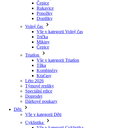
Čepice
Rukavice
Ponožky
Doplňky
Volný čas
Vše v kategorii Volný čas
Trička
Mikiny
Čepice
Triatlon
Vše v kategorii Triatlon
Tílka
Kombinézy
Kraťasy
Léto 2026
Týmové repliky
Speciální edice
Doprodej
Dárkové poukazy
Děti
Vše v kategorii Děti
Cyklistika
Vše v kategorii Cyklistika