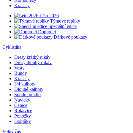
Kombinézy
Kraťasy
Léto 2026
Týmové repliky
Speciální edice
Doprodej
Dárkové poukazy
Cyklistika
Dresy krátký rukáv
Dresy dlouhý rukáv
Vesty
Bundy
Kraťasy
3/4 kalhoty
Dlouhé kalhoty
Spodní prádlo
Návleky
Čepice
Rukavice
Ponožky
Doplňky
Volný čas