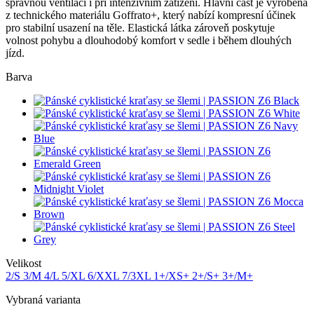
správnou ventilaci i při intenzivním zatížení. Hlavní část je vyrobena
z technického materiálu Goffrato+, který nabízí kompresní účinek
pro stabilní usazení na těle. Elastická látka zároveň poskytuje
volnost pohybu a dlouhodobý komfort v sedle i během dlouhých
jízd.
Barva
Velikost
2/S
3/M
4/L
5/XL
6/XXL
7/3XL
1+/XS+
2+/S+
3+/M+
Vybraná varianta