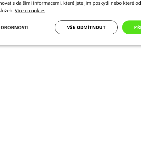
vat s dalšími informacemi, které jste jim poskytli nebo které od 
 služeb.
Více o cookies
ODROBNOSTI
VŠE ODMÍTNOUT
PŘ
é
Analytické
Marketingové
Funkční cookies
cookies
cookies
ookies
Analytické cookies
Marketingové cookies
Funkční cookies
N
ry cookie umožňují základní funkce webových stránek, jako je přihlášení uživatele a
zbytně nutných souborů cookie správně používat.
Poskytovatel
/
Vyprší
Popis
Doména
.kalas.cz
4 týdny 2
Tento cookie se používá k jedinečné identif
dny
mají přístup k webové stránce, aby sledov