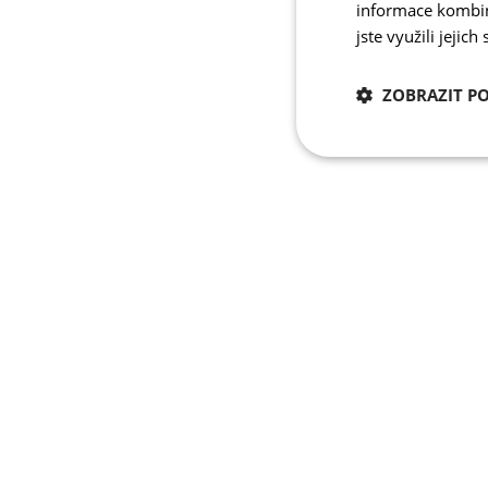
informace kombino
jste využili jejich
ZOBRAZIT P
Nezbytně nutn
cookies
Nezbytně nutné c
Nezbytně nutné soubo
stránky nelze bez ne
Název
udid