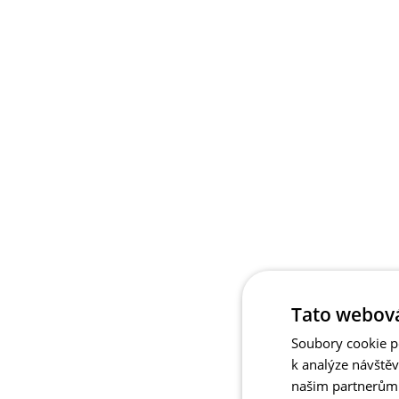
Tato webová
Soubory cookie po
k analýze návště
našim partnerům v