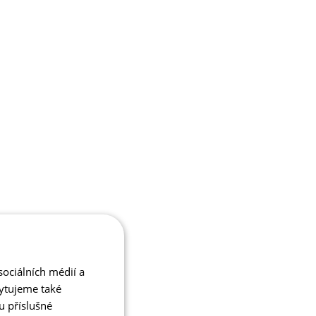
ociálních médií a
kytujeme také
u příslušné