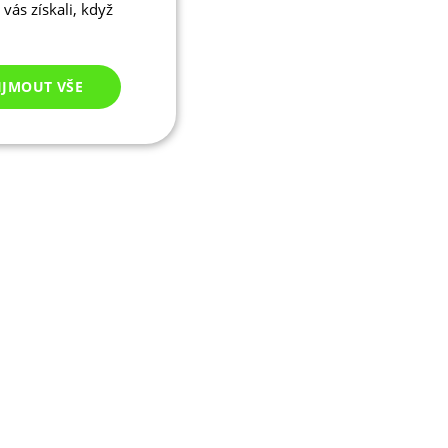
vás získali, když
IJMOUT VŠE
Nezařazené
cookies
ezařazené cookies
 správa účtu. Webové
ikaci zařízení, která
ala používání a